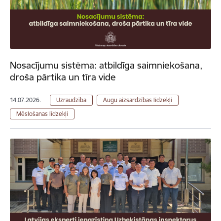
Nosacījumu sistēma: atbildīga saimniekošana,
droša pārtika un tīra vide
14.07.2026.
Uzraudzība
Augu aizsardzības līdzekļi
Mēslošanas līdzekļi