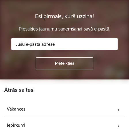
Esi pirmais, kurš uzzina!
Piesakies jaunumu saņemšanai savā e-pastā.
Kājene
Ātrās saites
Vakances
Iepirkumi