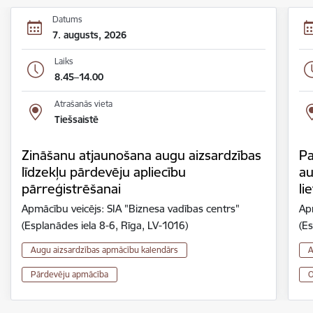
Datums
7. augusts, 2026
Laiks
8.45–14.00
Atrašanās vieta
Tiešsaistē
Zināšanu atjaunošana augu aizsardzības
Pa
līdzekļu pārdevēju apliecību
au
pārreģistrēšanai
li
Apmācību veicējs: SIA "Biznesa vadības centrs"
Ap
(Esplanādes iela 8-6, Rīga, LV-1016)
(Es
Augu aizsardzības apmācību kalendārs
A
Pārdevēju apmācība
O