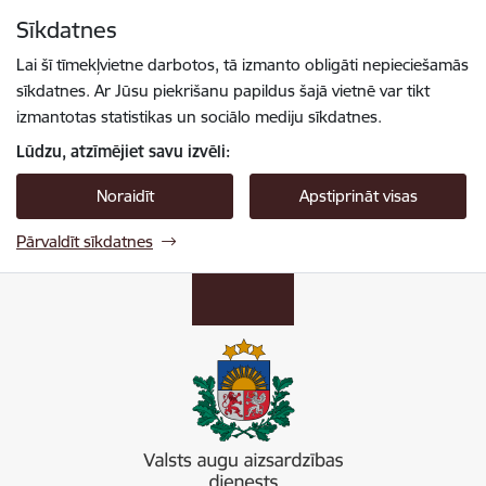
Pāriet uz lapas saturu
Sīkdatnes
Spied
lai meklētu
Enter
Lai šī tīmekļvietne darbotos, tā izmanto obligāti nepieciešamās
sīkdatnes. Ar Jūsu piekrišanu papildus šajā vietnē var tikt
izmantotas statistikas un sociālo mediju sīkdatnes.
Lūdzu, atzīmējiet savu izvēli:
Noraidīt
Apstiprināt visas
Pārvaldīt sīkdatnes
Valsts augu aizsardzības dienests