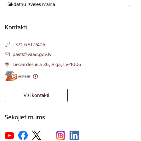
Sīkdatņu izvēles maiņa
Kontakti
+371 67027406
E-pasts:
pasts@vaad.gov.lv
Lielvārdes iela 36, Rīga, LV-1006
Visi kontakti
Sekojiet mums