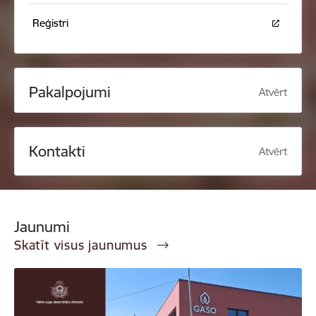
Reģistri
Pakalpojumi
Atvērt
Kontakti
Atvērt
Jaunumi
Skatīt visus jaunumus