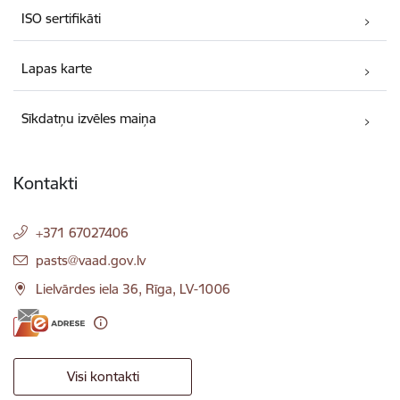
ISO sertifikāti
Lapas karte
Sīkdatņu izvēles maiņa
Kontakti
+371 67027406
E-pasts:
pasts@vaad.gov.lv
Lielvārdes iela 36, Rīga, LV-1006
Visi kontakti