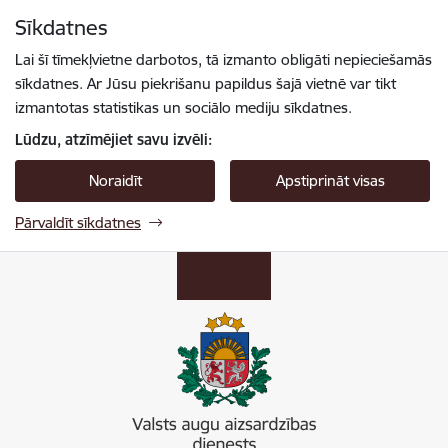
Pāriet uz lapas saturu
Sīkdatnes
Spied
lai meklētu
Enter
Lai šī tīmekļvietne darbotos, tā izmanto obligāti nepieciešamās
sīkdatnes. Ar Jūsu piekrišanu papildus šajā vietnē var tikt
izmantotas statistikas un sociālo mediju sīkdatnes.
Lūdzu, atzīmējiet savu izvēli:
Noraidīt
Apstiprināt visas
Pārvaldīt sīkdatnes
Valsts augu aizsardzības dienests