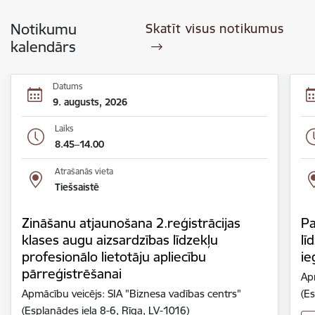
Notikumu
Skatīt visus notikumus
kalendārs
Datums
9. augusts, 2026
Laiks
8.45–14.00
Atrašanās vieta
Tiešsaistē
Zināšanu atjaunošana 2.reģistrācijas
Pa
klases augu aizsardzības līdzekļu
lī
profesionālo lietotāju apliecību
ie
pārreģistrēšanai
Ap
Apmācību veicējs: SIA "Biznesa vadības centrs"
(Es
(Esplanādes iela 8-6, Rīga, LV-1016)