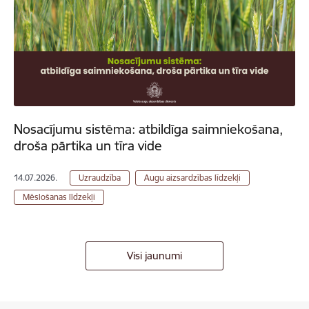
Nosacījumu sistēma: atbildīga saimniekošana,
droša pārtika un tīra vide
14.07.2026.
Uzraudzība
Augu aizsardzības līdzekļi
Mēslošanas līdzekļi
Visi jaunumi