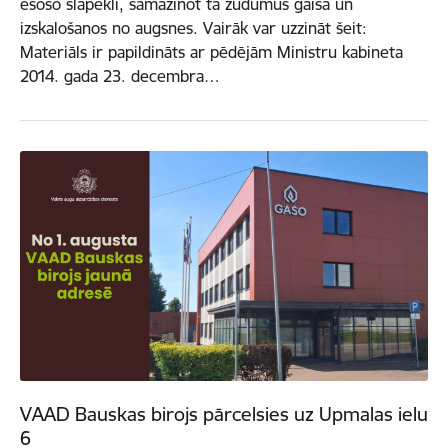
esošo slāpekli, samazinot tā zudumus gaisā un
izskalošanos no augsnes. Vairāk var uzzināt šeit:
Materiāls ir papildināts ar pēdējām Ministru kabineta
2014. gada 23. decembra…
VAAD Bauskas birojs pārcelsies uz Upmalas ielu
6