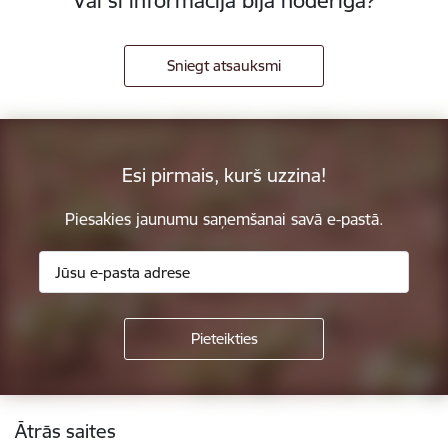
Vai šī informācija bija noderīga?
Sniegt atsauksmi
Esi pirmais, kurš uzzina!
Piesakies jaunumu saņemšanai savā e-pastā.
Kājene
Ātrās saites