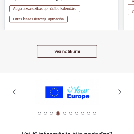
A
Augu aizsardzības apmācību kalendārs
O
Otrās klases lietotāju apmācība
Visi notikumi