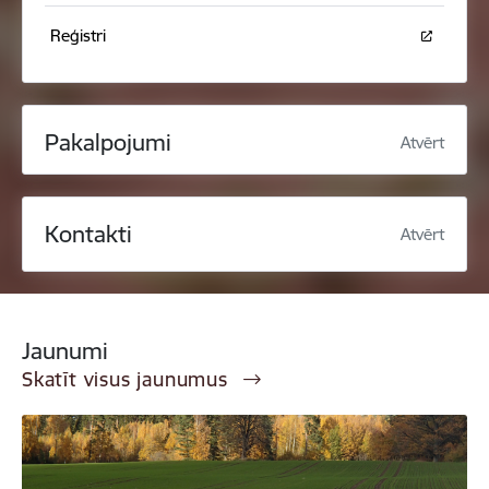
Reģistri
Pakalpojumi
Atvērt
Kontakti
Atvērt
Jaunumi
Skatīt visus jaunumus