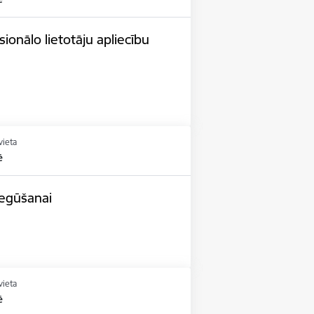
ionālo lietotāju apliecību
vieta
ē
iegūšanai
vieta
ē