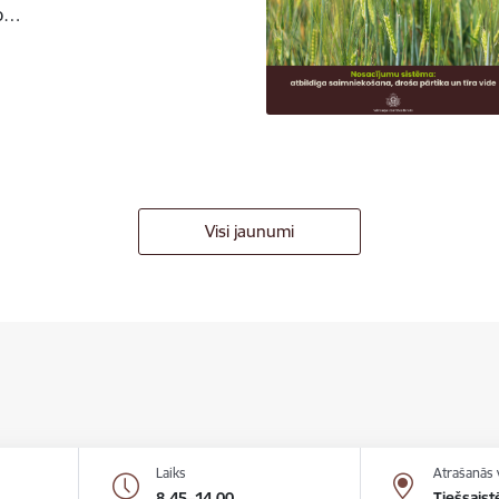
to…
Visi jaunumi
Laiks
Atrašanās 
8.45–14.00
Tiešsaist