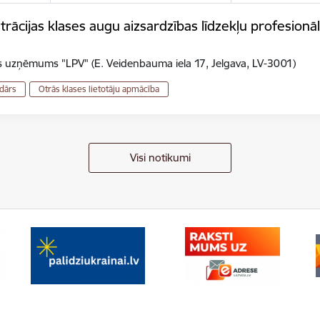
ācijas klases augu aizsardzības līdzekļu profesionālo
is uzņēmums "LPV" (E. Veidenbauma iela 17, Jelgava, LV-3001)
dārs
Otrās klases lietotāju apmācība
Visi notikumi