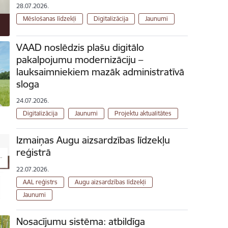
28.07.2026.
Mēslošanas līdzekļi
Digitalizācija
Jaunumi
VAAD noslēdzis plašu digitālo
pakalpojumu modernizāciju –
lauksaimniekiem mazāk administratīvā
sloga
24.07.2026.
Digitalizācija
Jaunumi
Projektu aktualitātes
Izmaiņas Augu aizsardzības līdzekļu
reģistrā
22.07.2026.
AAL reģistrs
Augu aizsardzības līdzekļi
Jaunumi
Nosacījumu sistēma: atbildīga