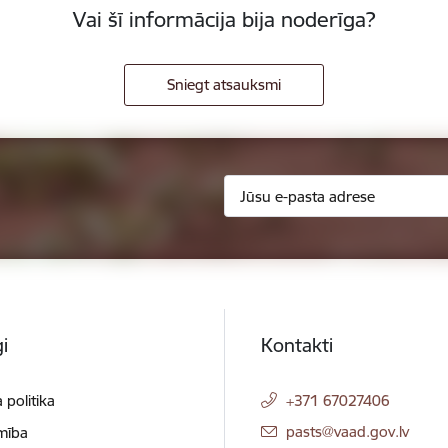
Vai šī informācija bija noderīga?
Sniegt atsauksmi
i
Kontakti
 politika
+371 67027406
E-pasts:
pasts@vaad.gov.lv
mība