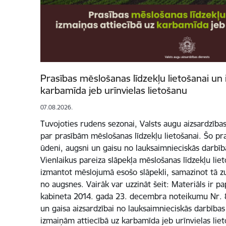
Prasības mēslošanas līdzekļu lietošanai un 
karbamīda jeb urīnvielas lietošanu
07.08.2026.
Tuvojoties rudens sezonai, Valsts augu aizsardzība
par prasībām mēslošanas līdzekļu lietošanai. Šo pra
ūdeni, augsni un gaisu no lauksaimnieciskās darbība
Vienlaikus pareiza slāpekļa mēslošanas līdzekļu liet
izmantot mēslojumā esošo slāpekli, samazinot tā z
no augsnes. Vairāk var uzzināt šeit: Materiāls ir p
kabineta 2014. gada 23. decembra noteikumu Nr. 
un gaisa aizsardzībai no lauksaimnieciskās darbības
izmaiņām attiecībā uz karbamīda jeb urīnvielas liet