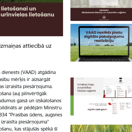
izmaiņas attiecībā uz
s dienests (VAAD) atgādina
sību mērķis ir aizsargāt
s izraisīta piesārņojuma.
ošana ļauj pilnvērtīgāk
udumus gaisā un izskalošanos
apildināts ar pēdējām Ministru
834 "Prasības ūdens, augsnes
 izraisīta piesārņojuma"
ošanu, kas stājušās spēkā šī