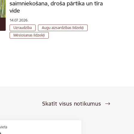
saimniekošana, droša pārtika un tīra
vide
14.07.2026.
Uzraudzība
Augu aizsardzības līdzekļi
Mēslošanas līdzekļi
Skatīt visus notikumus
vieta
ē