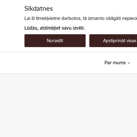
Pāriet uz lapas saturu
Sīkdatnes
Lai šī tīmekļvietne darbotos, tā izmanto obligāti nepiec
Lūdzu, atzīmējiet savu izvēli:
Noraidīt
Apstiprināt visas
Par mums
Valsts augu aizsardzības dienests