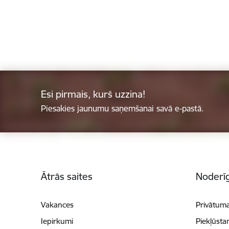
Esi pirmais, kurš uzzina!
Piesakies jaunumu saņemšanai savā e-pastā.
Kājene
Ātrās saites
Noderīg
Vakances
Privātuma
Iepirkumi
Piekļūsta