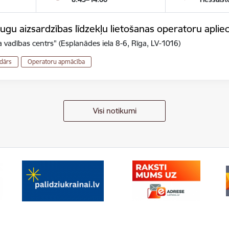
gu aizsardzības līdzekļu lietošanas operatoru aplie
 vadības centrs" (Esplanādes iela 8-6, Rīga, LV-1016)
dārs
Operatoru apmācība
Visi notikumi