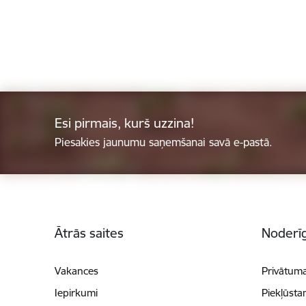
Esi pirmais, kurš uzzina!
Piesakies jaunumu saņemšanai savā e-pastā.
Kājene
Ātrās saites
Noderīg
Vakances
Privātuma
Iepirkumi
Piekļūsta