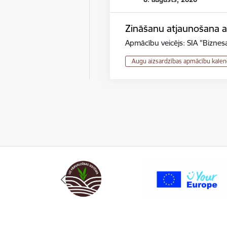
Zināšanu atjaunošana au
Apmācību veicējs: SIA "Biznesa
Augu aizsardzības apmācību kalen