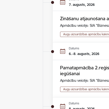
7. augusts, 2026
Zināšanu atjaunošana au
Apmācību veicējs: SIA "Biznesa
Augu aizsardzības apmācību kalen
Datums
6.–8. augusts, 2026
Pamatapmācība 2.reģistr
iegūšanai
Apmācību veicējs: SIA "Biznesa
Augu aizsardzības apmācību kalen
Datums
8. augusts, 2026