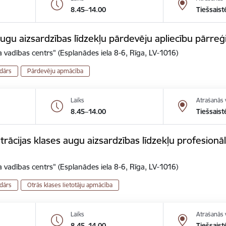
8.45–14.00
Tiešsaist
gu aizsardzības līdzekļu pārdevēju apliecību pārreģ
 vadības centrs" (Esplanādes iela 8-6, Rīga, LV-1016)
dārs
Pārdevēju apmācība
Laiks
Atrašanās 
8.45–14.00
Tiešsaist
ācijas klases augu aizsardzības līdzekļu profesionālo
 vadības centrs" (Esplanādes iela 8-6, Rīga, LV-1016)
dārs
Otrās klases lietotāju apmācība
Laiks
Atrašanās 
8.45–14.00
Tiešsaist