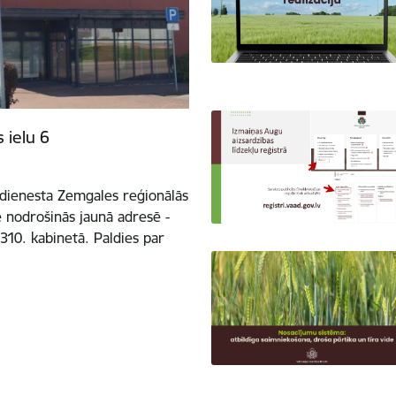
 ielu 6
 dienesta Zemgales reģionālās
ē nodrošinās jaunā adresē -
310. kabinetā. Paldies par