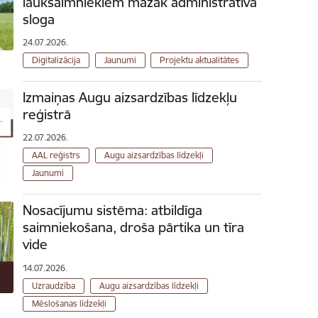
lauksaimniekiem mazāk administratīvā
sloga
24.07.2026.
Digitalizācija
Jaunumi
Projektu aktualitātes
Izmaiņas Augu aizsardzības līdzekļu
reģistrā
22.07.2026.
AAL reģistrs
Augu aizsardzības līdzekļi
Jaunumi
Nosacījumu sistēma: atbildīga
saimniekošana, droša pārtika un tīra
vide
14.07.2026.
Uzraudzība
Augu aizsardzības līdzekļi
Mēslošanas līdzekļi