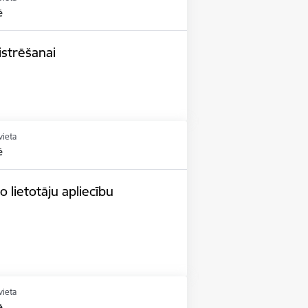
ē
istrēšanai
vieta
ē
 lietotāju apliecību
vieta
ē