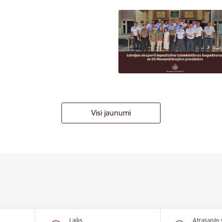
Visi jaunumi
Laiks
Atrašanās 