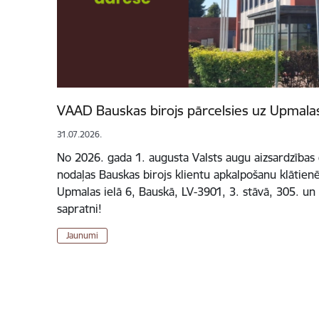
VAAD Bauskas birojs pārcelsies uz Upmalas
31.07.2026.
No 2026. gada 1. augusta Valsts augu aizsardzības
nodaļas Bauskas birojs klientu apkalpošanu klātien
Upmalas ielā 6, Bauskā, LV-3901, 3. stāvā, 305. un 
sapratni!
Jaunumi