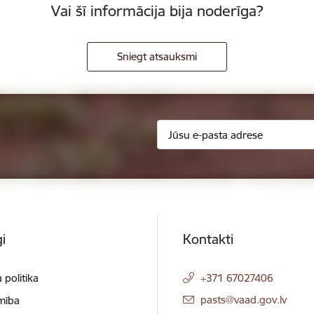
Vai šī informācija bija noderīga?
Sniegt atsauksmi
i
Kontakti
 politika
+371 67027406
E-pasts:
pasts@vaad.gov.lv
mība