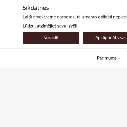
Pāriet uz lapas saturu
Sīkdatnes
Lai šī tīmekļvietne darbotos, tā izmanto obligāti nepiec
Lūdzu, atzīmējiet savu izvēli:
Noraidīt
Apstiprināt visas
Par mums
Valsts augu aizsardzības dienests