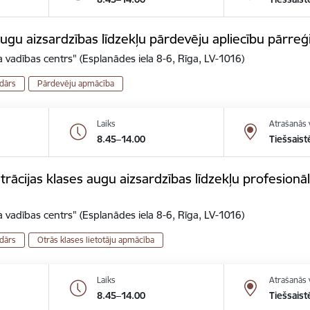
gu aizsardzības līdzekļu pārdevēju apliecību pārreģ
 vadības centrs" (Esplanādes iela 8-6, Rīga, LV-1016)
dārs
Pārdevēju apmācība
Laiks
Atrašanās 
8.45–14.00
Tiešsaist
ācijas klases augu aizsardzības līdzekļu profesionālo
 vadības centrs" (Esplanādes iela 8-6, Rīga, LV-1016)
dārs
Otrās klases lietotāju apmācība
Laiks
Atrašanās 
8.45–14.00
Tiešsaist