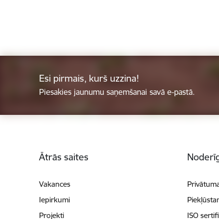
Esi pirmais, kurš uzzina!
Piesakies jaunumu saņemšanai savā e-pastā.
Kājene
Ātrās saites
Noderīg
Vakances
Privātuma
Iepirkumi
Piekļūsta
Projekti
ISO sertif