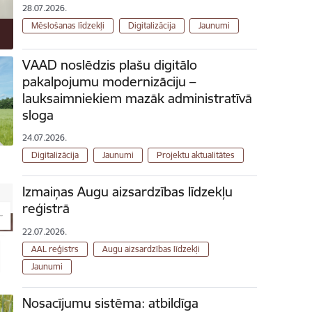
28.07.2026.
Mēslošanas līdzekļi
Digitalizācija
Jaunumi
VAAD noslēdzis plašu digitālo
pakalpojumu modernizāciju –
lauksaimniekiem mazāk administratīvā
sloga
24.07.2026.
Digitalizācija
Jaunumi
Projektu aktualitātes
Izmaiņas Augu aizsardzības līdzekļu
reģistrā
22.07.2026.
AAL reģistrs
Augu aizsardzības līdzekļi
Jaunumi
Nosacījumu sistēma: atbildīga