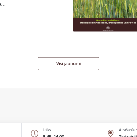
to…
Visi jaunumi
Laiks
Atrašanās 
8.45–14.00
Tiešsaist