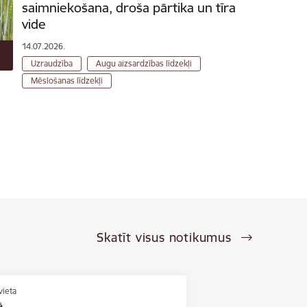
saimniekošana, droša pārtika un tīra
vide
14.07.2026.
Uzraudzība
Augu aizsardzības līdzekļi
Mēslošanas līdzekļi
Skatīt visus notikumus
vieta
ē