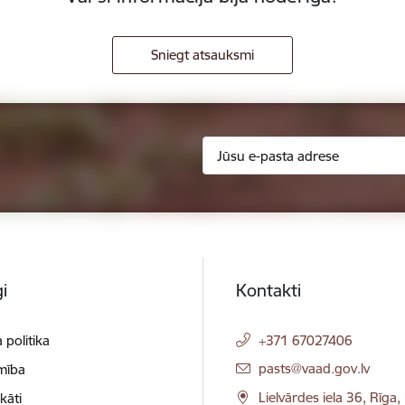
Sniegt atsauksmi
i
Kontakti
 politika
+371 67027406
E-pasts:
pasts@vaad.gov.lv
mība
Lielvārdes iela 36, Rīga
ikāti