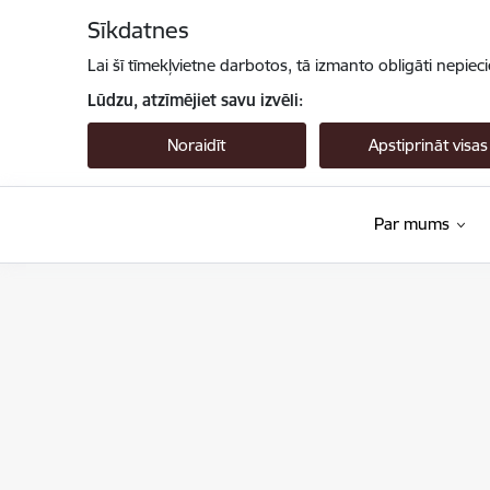
Pāriet uz lapas saturu
Sīkdatnes
Lai šī tīmekļvietne darbotos, tā izmanto obligāti nepiec
Lūdzu, atzīmējiet savu izvēli:
Noraidīt
Apstiprināt visas
Par mums
Valsts augu aizsardzības dienests