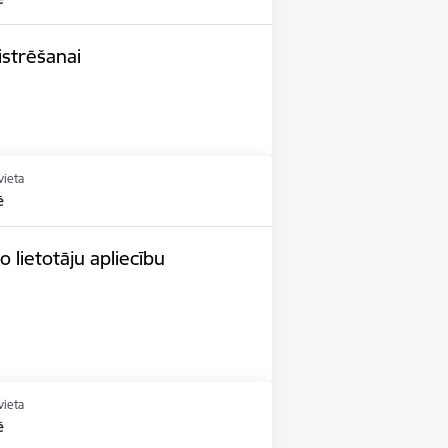
istrēšanai
vieta
ē
 lietotāju apliecību
vieta
ē