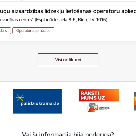
gu aizsardzības līdzekļu lietošanas operatoru aplie
 vadības centrs" (Esplanādes iela 8-6, Rīga, LV-1016)
dārs
Operatoru apmācība
Visi notikumi
Vai šī informācija bija noderīga?