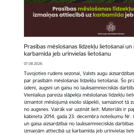
Prasības mēslošanas līdzekļu lietošanai un 
karbamīda jeb urīnvielas lietošanu
07.08.2026.
Tuvojoties rudens sezonai, Valsts augu aizsardzība
par prasībām mēslošanas līdzekļu lietošanai. Šo pra
ūdeni, augsni un gaisu no lauksaimnieciskās darbība
Vienlaikus pareiza slāpekļa mēslošanas līdzekļu liet
izmantot mēslojumā esošo slāpekli, samazinot tā z
no augsnes. Vairāk var uzzināt šeit: Materiāls ir p
kabineta 2014. gada 23. decembra noteikumu Nr. 
un gaisa aizsardzībai no lauksaimnieciskās darbības
izmaiņām attiecībā uz karbamīda jeb urīnvielas liet