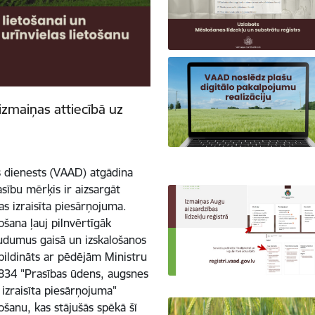
izmaiņas attiecībā uz
s dienests (VAAD) atgādina
sību mērķis ir aizsargāt
s izraisīta piesārņojuma.
ošana ļauj pilnvērtīgāk
udumus gaisā un izskalošanos
apildināts ar pēdējām Ministru
834 "Prasības ūdens, augsnes
 izraisīta piesārņojuma"
ošanu, kas stājušās spēkā šī