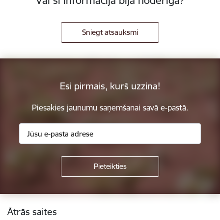
Vai šī informācija bija noderīga?
Sniegt atsauksmi
Esi pirmais, kurš uzzina!
Piesakies jaunumu saņemšanai savā e-pastā.
Kājene
Ātrās saites