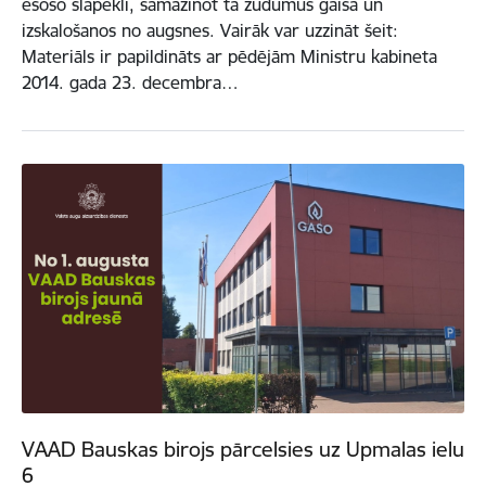
esošo slāpekli, samazinot tā zudumus gaisā un
izskalošanos no augsnes. Vairāk var uzzināt šeit:
Materiāls ir papildināts ar pēdējām Ministru kabineta
2014. gada 23. decembra…
VAAD Bauskas birojs pārcelsies uz Upmalas ielu
6