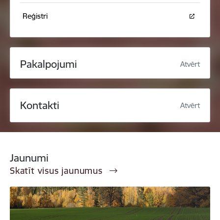
Reģistri
Pakalpojumi
Atvērt
Kontakti
Atvērt
Jaunumi
Skatīt visus jaunumus