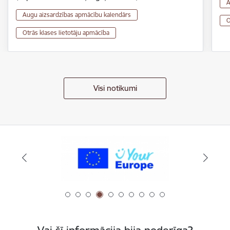
A
Augu aizsardzības apmācību kalendārs
O
Otrās klases lietotāju apmācība
Visi notikumi