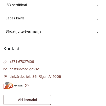
ISO sertifikāti
Lapas karte
Sīkdatņu izvēles maiņa
Kontakti
+371 67027406
E-pasts:
pasts@vaad.gov.lv
Lielvārdes iela 36, Rīga, LV-1006
Visi kontakti