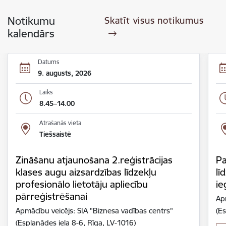
Notikumu
Skatīt visus notikumus
kalendārs
Datums
9. augusts, 2026
Laiks
8.45–14.00
Atrašanās vieta
Tiešsaistē
Zināšanu atjaunošana 2.reģistrācijas
Pa
klases augu aizsardzības līdzekļu
lī
profesionālo lietotāju apliecību
ie
pārreģistrēšanai
Ap
Apmācību veicējs: SIA "Biznesa vadības centrs"
(Es
(Esplanādes iela 8-6, Rīga, LV-1016)