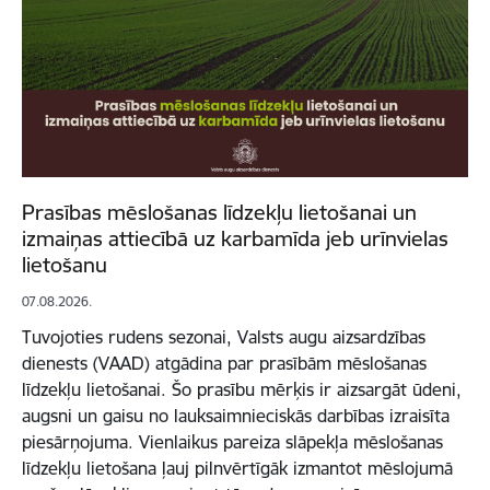
Prasības mēslošanas līdzekļu lietošanai un
izmaiņas attiecībā uz karbamīda jeb urīnvielas
lietošanu
07.08.2026.
Tuvojoties rudens sezonai, Valsts augu aizsardzības
dienests (VAAD) atgādina par prasībām mēslošanas
līdzekļu lietošanai. Šo prasību mērķis ir aizsargāt ūdeni,
augsni un gaisu no lauksaimnieciskās darbības izraisīta
piesārņojuma. Vienlaikus pareiza slāpekļa mēslošanas
līdzekļu lietošana ļauj pilnvērtīgāk izmantot mēslojumā