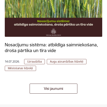
Nosacījumu sistēma: atbildīga saimniekošana,
droša pārtika un tīra vide
14.07.2026.
Uzraudzība
Augu aizsardzības līdzekļi
Mēslošanas līdzekļi
Visi jaunumi