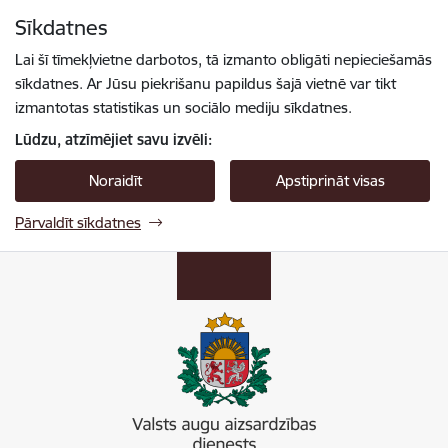
Pāriet uz lapas saturu
Sīkdatnes
Spied
lai meklētu
Enter
Lai šī tīmekļvietne darbotos, tā izmanto obligāti nepieciešamās
sīkdatnes. Ar Jūsu piekrišanu papildus šajā vietnē var tikt
izmantotas statistikas un sociālo mediju sīkdatnes.
Lūdzu, atzīmējiet savu izvēli:
Noraidīt
Apstiprināt visas
Pārvaldīt sīkdatnes
Valsts augu aizsardzības dienests