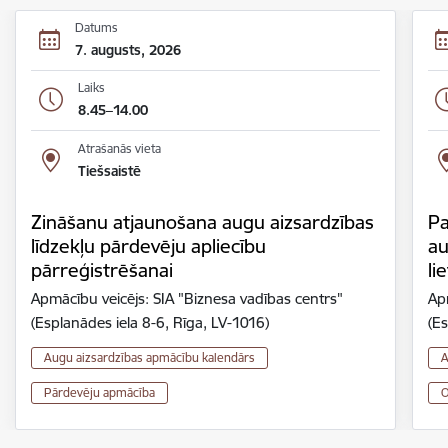
Datums
7. augusts, 2026
Laiks
8.45–14.00
Atrašanās vieta
Tiešsaistē
Zināšanu atjaunošana augu aizsardzības
Pa
līdzekļu pārdevēju apliecību
au
pārreģistrēšanai
li
Apmācību veicējs: SIA "Biznesa vadības centrs"
Ap
(Esplanādes iela 8-6, Rīga, LV-1016)
(Es
Augu aizsardzības apmācību kalendārs
A
Pārdevēju apmācība
O