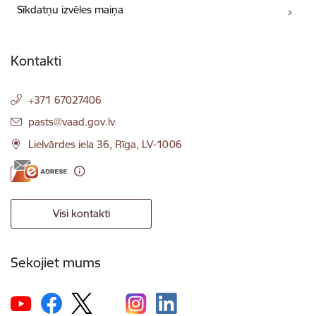
Sīkdatņu izvēles maiņa
Kontakti
+371 67027406
E-pasts:
pasts@vaad.gov.lv
Lielvārdes iela 36, Rīga, LV-1006
Visi kontakti
Sekojiet mums