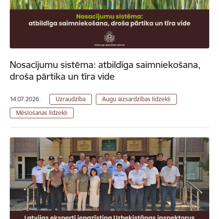
Nosacījumu sistēma: atbildīga saimniekošana,
droša pārtika un tīra vide
14.07.2026.
Uzraudzība
Augu aizsardzības līdzekļi
Mēslošanas līdzekļi