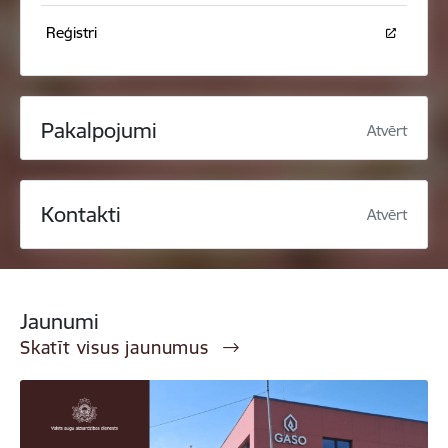
Reģistri
Pakalpojumi
Atvērt
Kontakti
Atvērt
Jaunumi
Skatīt visus jaunumus