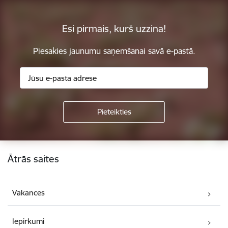
Esi pirmais, kurš uzzina!
Piesakies jaunumu saņemšanai savā e-pastā.
Kājene
Ātrās saites
Vakances
Iepirkumi