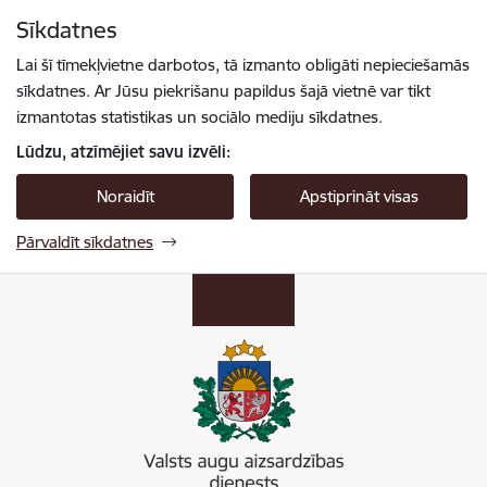
Pāriet uz lapas saturu
Sīkdatnes
Spied
lai meklētu
Enter
Lai šī tīmekļvietne darbotos, tā izmanto obligāti nepieciešamās
sīkdatnes. Ar Jūsu piekrišanu papildus šajā vietnē var tikt
izmantotas statistikas un sociālo mediju sīkdatnes.
Lūdzu, atzīmējiet savu izvēli:
Noraidīt
Apstiprināt visas
Pārvaldīt sīkdatnes
Valsts augu aizsardzības dienests