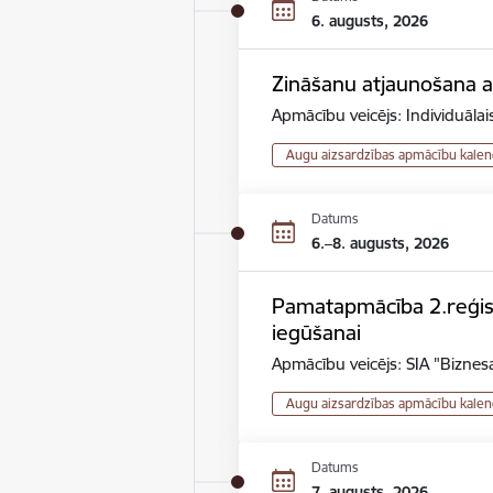
6. augusts, 2026
Zināšanu atjaunošana au
Apmācību veicējs: Individuāla
Augu aizsardzības apmācību kalen
Datums
6.–8. augusts, 2026
Pamatapmācība 2.reģistr
iegūšanai
Apmācību veicējs: SIA "Biznesa
Augu aizsardzības apmācību kalen
Datums
7. augusts, 2026