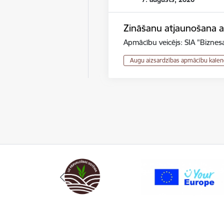
Zināšanu atjaunošana au
Apmācību veicējs: SIA "Biznesa
Augu aizsardzības apmācību kalen