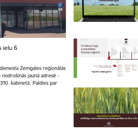
 ielu 6
 dienesta Zemgales reģionālās
ē nodrošinās jaunā adresē -
310. kabinetā. Paldies par