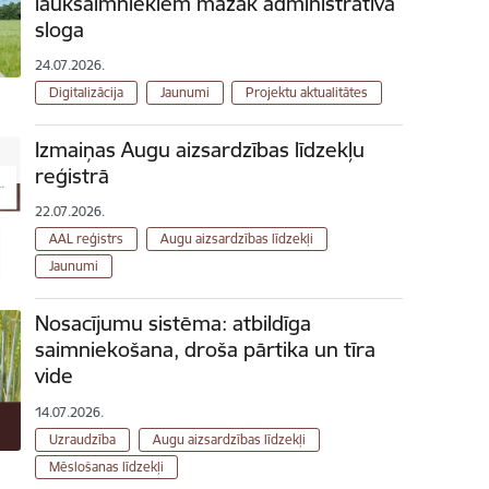
lauksaimniekiem mazāk administratīvā
sloga
24.07.2026.
Digitalizācija
Jaunumi
Projektu aktualitātes
Izmaiņas Augu aizsardzības līdzekļu
reģistrā
22.07.2026.
AAL reģistrs
Augu aizsardzības līdzekļi
Jaunumi
Nosacījumu sistēma: atbildīga
saimniekošana, droša pārtika un tīra
vide
14.07.2026.
Uzraudzība
Augu aizsardzības līdzekļi
Mēslošanas līdzekļi