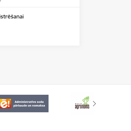
istrēšanai