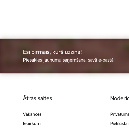
Esi pirmais, kurš uzzina!
Piesakies jaunumu saņemšanai savā e-pastā.
Kājene
Ātrās saites
Noderīg
Vakances
Privātuma
Iepirkumi
Piekļūsta