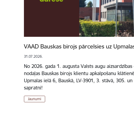
VAAD Bauskas birojs pārcelsies uz Upmalas
31.07.2026.
No 2026. gada 1. augusta Valsts augu aizsardzības
nodaļas Bauskas birojs klientu apkalpošanu klātien
Upmalas ielā 6, Bauskā, LV-3901, 3. stāvā, 305. un 
sapratni!
Jaunumi