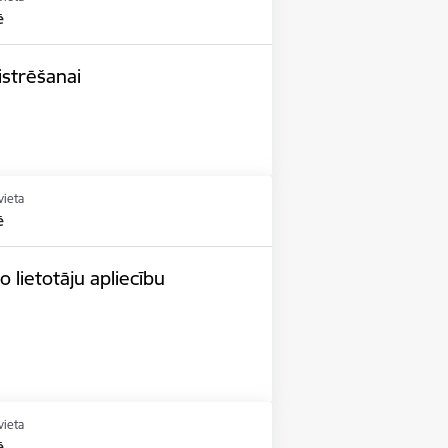
ē
istrēšanai
vieta
ē
 lietotāju apliecību
vieta
ē