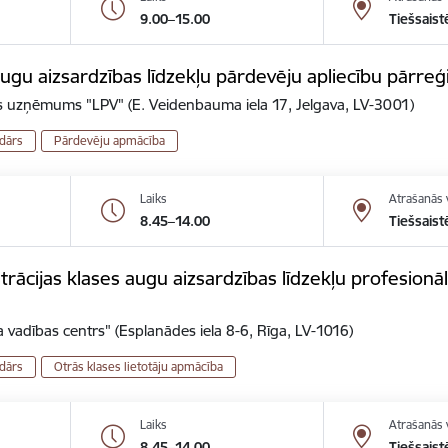
9.00–15.00
Tiešsaist
gu aizsardzības līdzekļu pārdevēju apliecību pārreģ
is uzņēmums "LPV" (E. Veidenbauma iela 17, Jelgava, LV-3001)
dārs
Pārdevēju apmācība
Laiks
Atrašanās 
8.45–14.00
Tiešsaist
ācijas klases augu aizsardzības līdzekļu profesionālo
 vadības centrs" (Esplanādes iela 8-6, Rīga, LV-1016)
dārs
Otrās klases lietotāju apmācība
Laiks
Atrašanās 
8.45–14.00
Tiešsaist