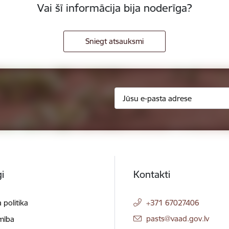
Vai šī informācija bija noderīga?
Sniegt atsauksmi
i
Kontakti
 politika
+371 67027406
E-pasts:
pasts@vaad.gov.lv
mība