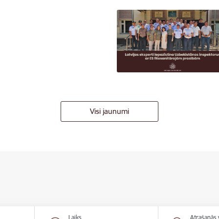
Visi jaunumi
Laiks
Atrašanās 