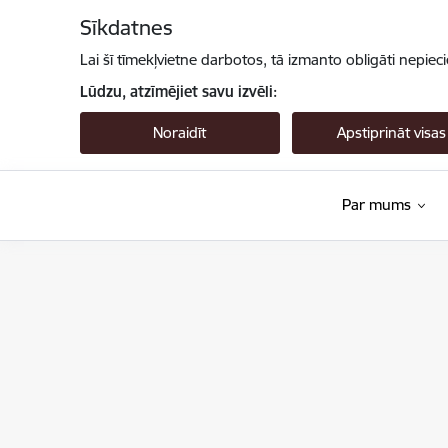
Pāriet uz lapas saturu
Sīkdatnes
Lai šī tīmekļvietne darbotos, tā izmanto obligāti nepiec
Lūdzu, atzīmējiet savu izvēli:
Noraidīt
Apstiprināt visas
Par mums
Valsts augu aizsardzības dienests