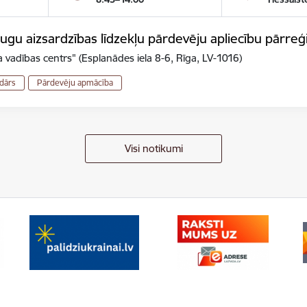
gu aizsardzības līdzekļu pārdevēju apliecību pārreģ
 vadības centrs" (Esplanādes iela 8-6, Rīga, LV-1016)
dārs
Pārdevēju apmācība
Visi notikumi