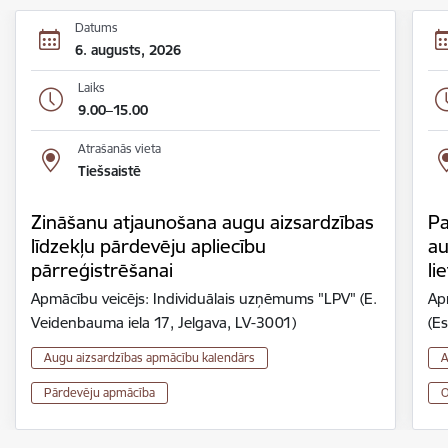
Datums
6. augusts, 2026
Laiks
9.00–15.00
Atrašanās vieta
Tiešsaistē
Zināšanu atjaunošana augu aizsardzības
Pa
līdzekļu pārdevēju apliecību
au
pārreģistrēšanai
li
Apmācību veicējs: Individuālais uzņēmums "LPV" (E.
Ap
Veidenbauma iela 17, Jelgava, LV-3001)
(Es
Augu aizsardzības apmācību kalendārs
A
Pārdevēju apmācība
O