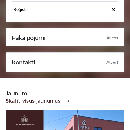
Reģistri
Pakalpojumi
Atvērt
Kontakti
Atvērt
Jaunumi
Skatīt visus jaunumus