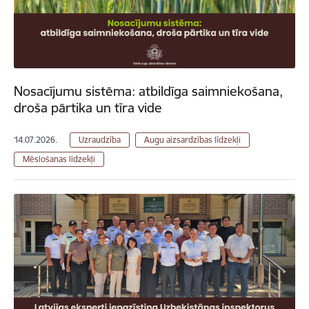
Nosacījumu sistēma: atbildīga saimniekošana,
droša pārtika un tīra vide
14.07.2026.
Uzraudzība
Augu aizsardzības līdzekļi
Mēslošanas līdzekļi