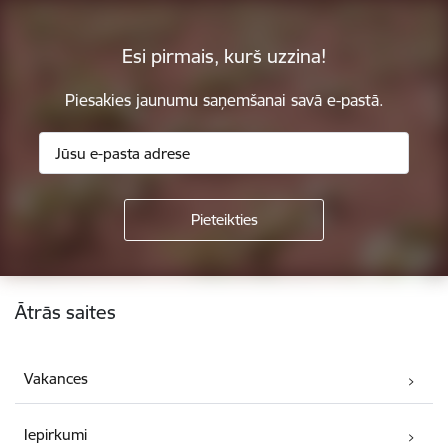
Esi pirmais, kurš uzzina!
Piesakies jaunumu saņemšanai savā e-pastā.
Kājene
Ātrās saites
Vakances
Iepirkumi