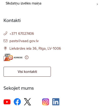
Sīkdatņu izvēles maiņa
Kontakti
+371 67027406
E-pasts:
pasts@vaad.gov.lv
Lielvārdes iela 36, Rīga, LV-1006
Visi kontakti
Sekojiet mums