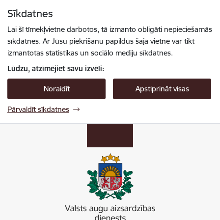
Pāriet uz lapas saturu
Sīkdatnes
Spied
lai meklētu
Enter
Lai šī tīmekļvietne darbotos, tā izmanto obligāti nepieciešamās
sīkdatnes. Ar Jūsu piekrišanu papildus šajā vietnē var tikt
izmantotas statistikas un sociālo mediju sīkdatnes.
Lūdzu, atzīmējiet savu izvēli:
Noraidīt
Apstiprināt visas
Pārvaldīt sīkdatnes
Valsts augu aizsardzības dienests