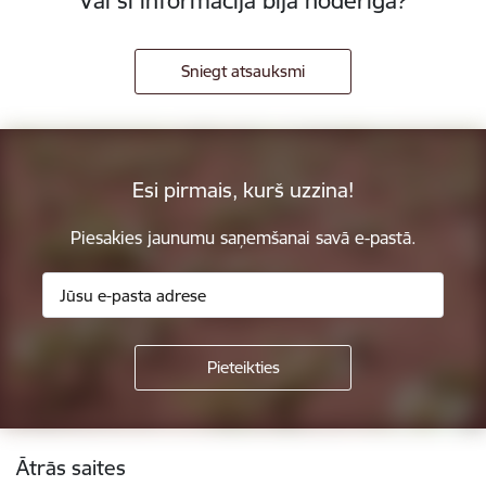
Vai šī informācija bija noderīga?
Sniegt atsauksmi
Esi pirmais, kurš uzzina!
Piesakies jaunumu saņemšanai savā e-pastā.
Kājene
Ātrās saites