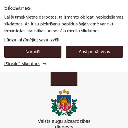
Pāriet uz lapas saturu
Sīkdatnes
Spied
lai meklētu
Enter
Lai šī tīmekļvietne darbotos, tā izmanto obligāti nepieciešamās
sīkdatnes. Ar Jūsu piekrišanu papildus šajā vietnē var tikt
izmantotas statistikas un sociālo mediju sīkdatnes.
Lūdzu, atzīmējiet savu izvēli:
Noraidīt
Apstiprināt visas
Pārvaldīt sīkdatnes
Valsts augu aizsardzības dienests