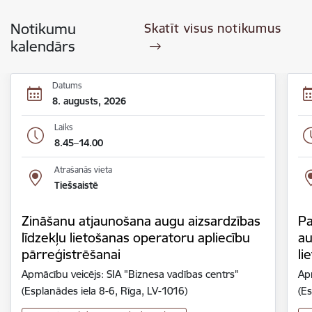
Notikumu
Skatīt visus notikumus
kalendārs
Datums
8. augusts, 2026
Laiks
8.45–14.00
Atrašanās vieta
Tiešsaistē
Zināšanu atjaunošana augu aizsardzības
Pa
līdzekļu lietošanas operatoru apliecību
au
pārreģistrēšanai
li
Apmācību veicējs: SIA "Biznesa vadības centrs"
Ap
(Esplanādes iela 8-6, Rīga, LV-1016)
(Es