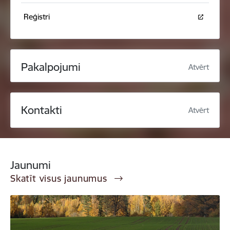
Reģistri
Pakalpojumi
Atvērt
Kontakti
Atvērt
Jaunumi
Skatīt visus jaunumus