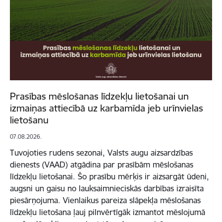
Prasības mēslošanas līdzekļu lietošanai un
izmaiņas attiecībā uz karbamīda jeb urīnvielas
lietošanu
07.08.2026.
Tuvojoties rudens sezonai, Valsts augu aizsardzības
dienests (VAAD) atgādina par prasībām mēslošanas
līdzekļu lietošanai. Šo prasību mērķis ir aizsargāt ūdeni,
augsni un gaisu no lauksaimnieciskās darbības izraisīta
piesārņojuma. Vienlaikus pareiza slāpekļa mēslošanas
līdzekļu lietošana ļauj pilnvērtīgāk izmantot mēslojumā