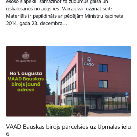
esošo slāpekli, samazinot tā zudumus gaisā un
izskalošanos no augsnes. Vairāk var uzzināt šeit:
Materiāls ir papildināts ar pēdējām Ministru kabineta
2014. gada 23. decembra…
VAAD Bauskas birojs pārcelsies uz Upmalas ielu
6