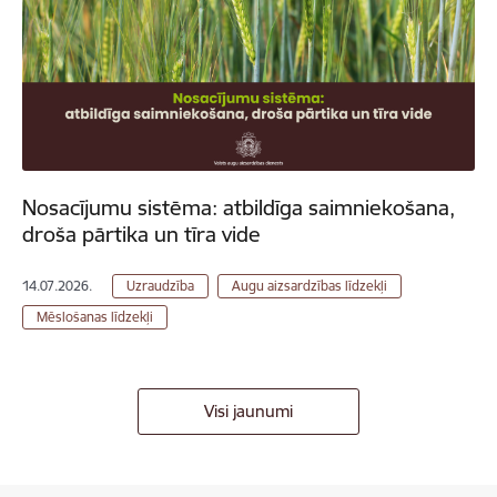
Nosacījumu sistēma: atbildīga saimniekošana,
droša pārtika un tīra vide
14.07.2026.
Uzraudzība
Augu aizsardzības līdzekļi
Mēslošanas līdzekļi
Visi jaunumi