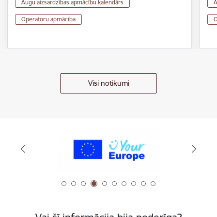
Augu aizsardzības apmācību kalendārs
A
Operatoru apmācība
O
Visi notikumi