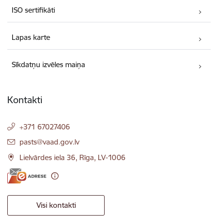
ISO sertifikāti
Lapas karte
Sīkdatņu izvēles maiņa
Kontakti
+371 67027406
E-pasts:
pasts@vaad.gov.lv
Lielvārdes iela 36, Rīga, LV-1006
Visi kontakti