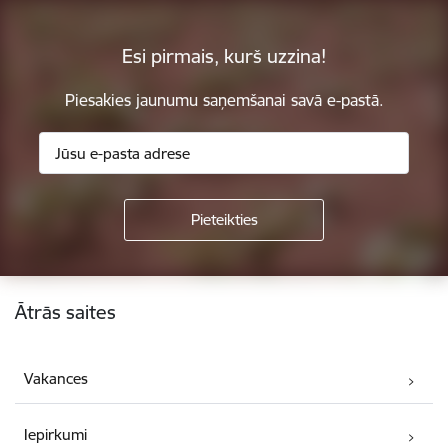
Esi pirmais, kurš uzzina!
Piesakies jaunumu saņemšanai savā e-pastā.
Kājene
Ātrās saites
Vakances
Iepirkumi