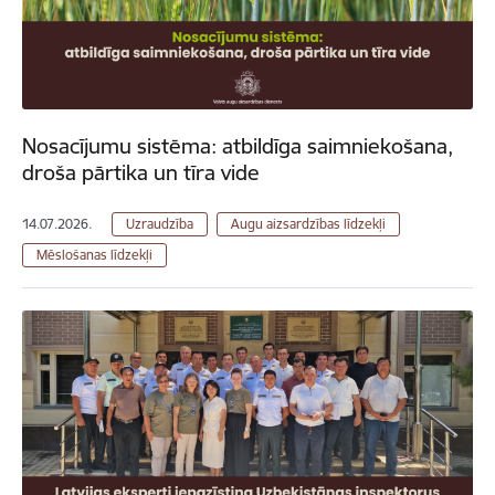
Nosacījumu sistēma: atbildīga saimniekošana,
droša pārtika un tīra vide
14.07.2026.
Uzraudzība
Augu aizsardzības līdzekļi
Mēslošanas līdzekļi