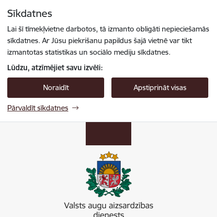
Pāriet uz lapas saturu
Sīkdatnes
Spied
lai meklētu
Enter
Lai šī tīmekļvietne darbotos, tā izmanto obligāti nepieciešamās
sīkdatnes. Ar Jūsu piekrišanu papildus šajā vietnē var tikt
izmantotas statistikas un sociālo mediju sīkdatnes.
Lūdzu, atzīmējiet savu izvēli:
Noraidīt
Apstiprināt visas
Pārvaldīt sīkdatnes
Valsts augu aizsardzības dienests