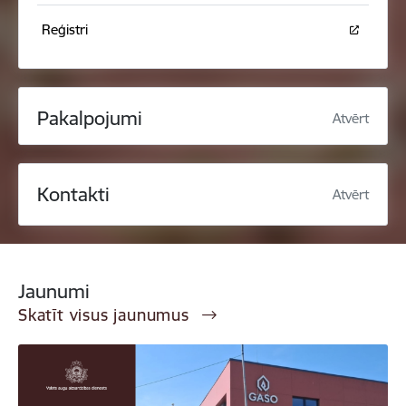
Reģistri
Pakalpojumi
Atvērt
Kontakti
Atvērt
Jaunumi
Skatīt visus jaunumus