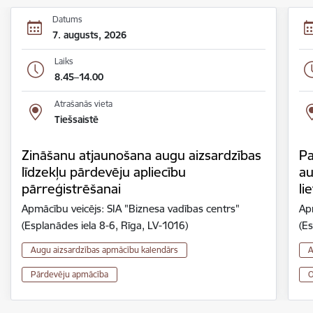
Datums
7. augusts, 2026
Laiks
8.45–14.00
Atrašanās vieta
Tiešsaistē
Zināšanu atjaunošana augu aizsardzības
Pa
līdzekļu pārdevēju apliecību
au
pārreģistrēšanai
li
Apmācību veicējs: SIA "Biznesa vadības centrs"
Ap
(Esplanādes iela 8-6, Rīga, LV-1016)
(Es
Augu aizsardzības apmācību kalendārs
A
Pārdevēju apmācība
O