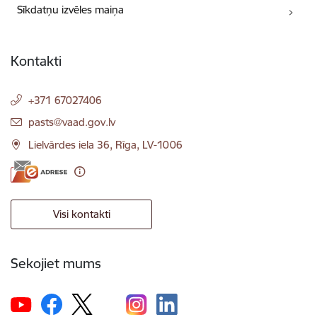
Sīkdatņu izvēles maiņa
Kontakti
+371 67027406
E-pasts:
pasts@vaad.gov.lv
Lielvārdes iela 36, Rīga, LV-1006
Visi kontakti
Sekojiet mums