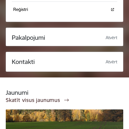
Reģistri
Pakalpojumi
Atvērt
Kontakti
Atvērt
Jaunumi
Skatīt visus jaunumus