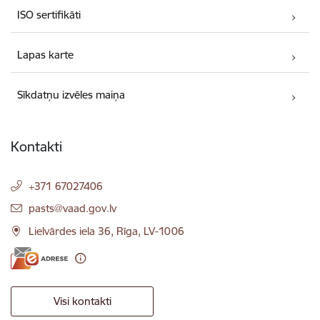
ISO sertifikāti
Lapas karte
Sīkdatņu izvēles maiņa
Kontakti
+371 67027406
E-pasts:
pasts@vaad.gov.lv
Lielvārdes iela 36, Rīga, LV-1006
Visi kontakti