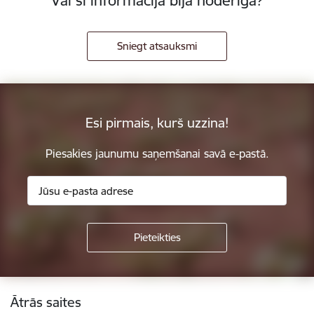
Vai šī informācija bija noderīga?
Sniegt atsauksmi
Esi pirmais, kurš uzzina!
Piesakies jaunumu saņemšanai savā e-pastā.
Kājene
Ātrās saites