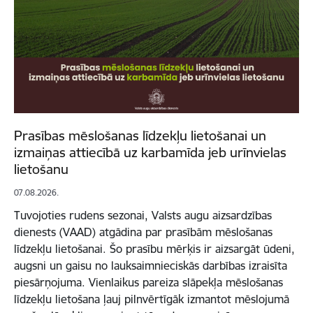
Prasības mēslošanas līdzekļu lietošanai un
izmaiņas attiecībā uz karbamīda jeb urīnvielas
lietošanu
07.08.2026.
Tuvojoties rudens sezonai, Valsts augu aizsardzības
dienests (VAAD) atgādina par prasībām mēslošanas
līdzekļu lietošanai. Šo prasību mērķis ir aizsargāt ūdeni,
augsni un gaisu no lauksaimnieciskās darbības izraisīta
piesārņojuma. Vienlaikus pareiza slāpekļa mēslošanas
līdzekļu lietošana ļauj pilnvērtīgāk izmantot mēslojumā