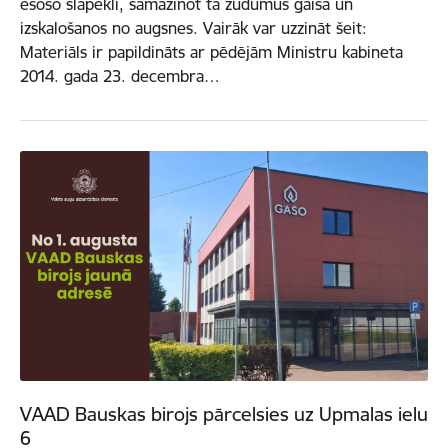
esošo slāpekli, samazinot tā zudumus gaisā un
izskalošanos no augsnes. Vairāk var uzzināt šeit:
Materiāls ir papildināts ar pēdējām Ministru kabineta
2014. gada 23. decembra…
VAAD Bauskas birojs pārcelsies uz Upmalas ielu
6