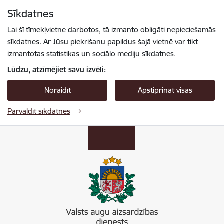
Pāriet uz lapas saturu
Sīkdatnes
Spied
lai meklētu
Enter
Lai šī tīmekļvietne darbotos, tā izmanto obligāti nepieciešamās
sīkdatnes. Ar Jūsu piekrišanu papildus šajā vietnē var tikt
izmantotas statistikas un sociālo mediju sīkdatnes.
Lūdzu, atzīmējiet savu izvēli:
Noraidīt
Apstiprināt visas
Pārvaldīt sīkdatnes
Valsts augu aizsardzības dienests