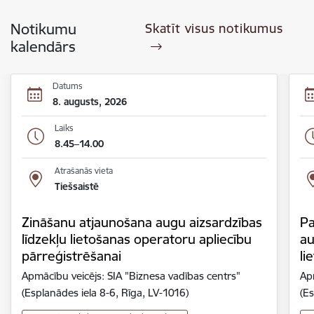
Notikumu
Skatīt visus notikumus
kalendārs
Datums
8. augusts, 2026
Laiks
8.45–14.00
Atrašanās vieta
Tiešsaistē
Zināšanu atjaunošana augu aizsardzības
Pa
līdzekļu lietošanas operatoru apliecību
au
pārreģistrēšanai
li
Apmācību veicējs: SIA "Biznesa vadības centrs"
Ap
(Esplanādes iela 8-6, Rīga, LV-1016)
(Es