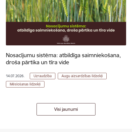
Nosacījumu sistēma: atbildīga saimniekošana,
droša pārtika un tīra vide
14.07.2026.
Uzraudzība
Augu aizsardzības līdzekļi
Mēslošanas līdzekļi
Visi jaunumi