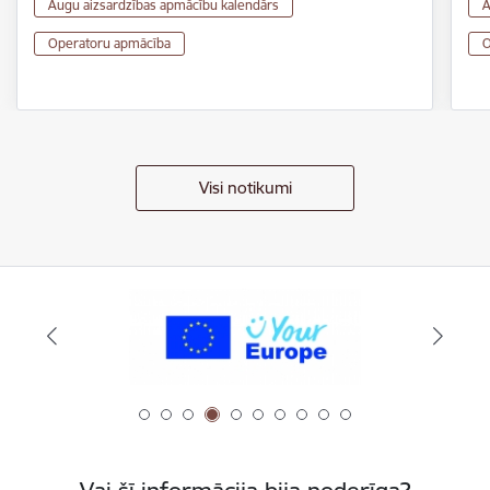
Augu aizsardzības apmācību kalendārs
A
Operatoru apmācība
O
Visi notikumi