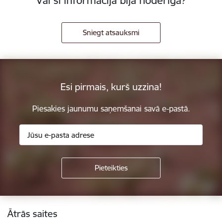
Vai šī informācija bija noderīga?
Sniegt atsauksmi
Esi pirmais, kurš uzzina!
Piesakies jaunumu saņemšanai savā e-pastā.
Kājene
Ātrās saites