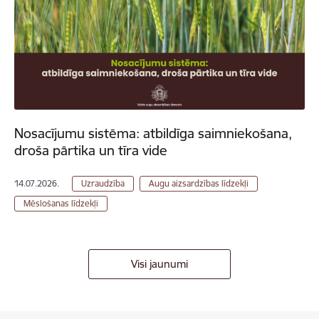
Nosacījumu sistēma: atbildīga saimniekošana,
droša pārtika un tīra vide
14.07.2026.
Uzraudzība
Augu aizsardzības līdzekļi
Mēslošanas līdzekļi
Visi jaunumi