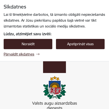
Pāriet uz lapas saturu
Sīkdatnes
Spied
lai meklētu
Enter
Lai šī tīmekļvietne darbotos, tā izmanto obligāti nepieciešamās
sīkdatnes. Ar Jūsu piekrišanu papildus šajā vietnē var tikt
izmantotas statistikas un sociālo mediju sīkdatnes.
Lūdzu, atzīmējiet savu izvēli:
Noraidīt
Apstiprināt visas
Pārvaldīt sīkdatnes
Valsts augu aizsardzības dienests