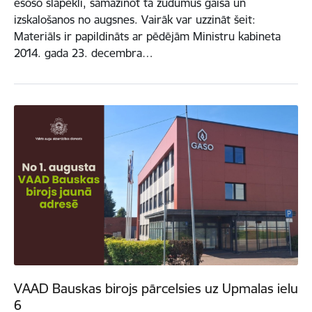
esošo slāpekli, samazinot tā zudumus gaisā un
izskalošanos no augsnes. Vairāk var uzzināt šeit:
Materiāls ir papildināts ar pēdējām Ministru kabineta
2014. gada 23. decembra…
VAAD Bauskas birojs pārcelsies uz Upmalas ielu
6