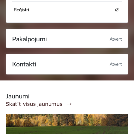
Reģistri
Pakalpojumi
Atvērt
Kontakti
Atvērt
Jaunumi
Skatīt visus jaunumus