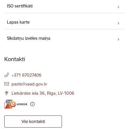
ISO sertifikāti
Lapas karte
Sīkdatņu izvēles maiņa
Kontakti
+371 67027406
E-pasts:
pasts@vaad.gov.lv
Lielvārdes iela 36, Rīga, LV-1006
Visi kontakti