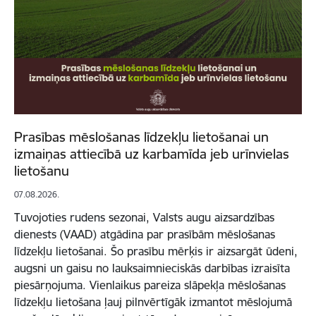
Prasības mēslošanas līdzekļu lietošanai un
izmaiņas attiecībā uz karbamīda jeb urīnvielas
lietošanu
07.08.2026.
Tuvojoties rudens sezonai, Valsts augu aizsardzības
dienests (VAAD) atgādina par prasībām mēslošanas
līdzekļu lietošanai. Šo prasību mērķis ir aizsargāt ūdeni,
augsni un gaisu no lauksaimnieciskās darbības izraisīta
piesārņojuma. Vienlaikus pareiza slāpekļa mēslošanas
līdzekļu lietošana ļauj pilnvērtīgāk izmantot mēslojumā