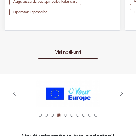
Augu aizsardzības apmācību kalendārs
A
Operatoru apmācība
O
Visi notikumi