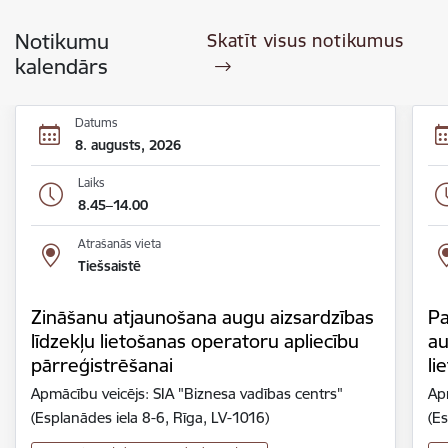
Notikumu
Skatīt visus notikumus
kalendārs
Datums
8. augusts, 2026
Laiks
8.45–14.00
Atrašanās vieta
Tiešsaistē
Zināšanu atjaunošana augu aizsardzības
Pa
līdzekļu lietošanas operatoru apliecību
au
pārreģistrēšanai
li
Apmācību veicējs: SIA "Biznesa vadības centrs"
Ap
(Esplanādes iela 8-6, Rīga, LV-1016)
(Es