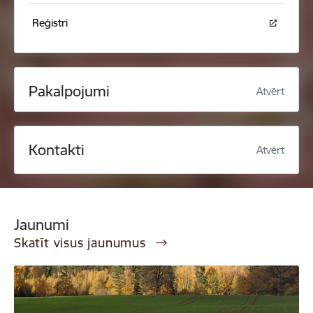
Reģistri
Pakalpojumi
Atvērt
Kontakti
Atvērt
Jaunumi
Skatīt visus jaunumus