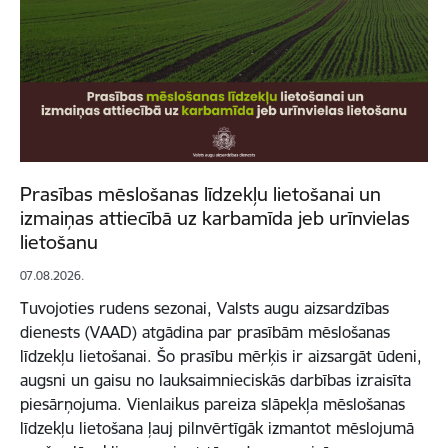
Prasības mēslošanas līdzekļu lietošanai un
izmaiņas attiecībā uz karbamīda jeb urīnvielas
lietošanu
07.08.2026.
Tuvojoties rudens sezonai, Valsts augu aizsardzības
dienests (VAAD) atgādina par prasībām mēslošanas
līdzekļu lietošanai. Šo prasību mērķis ir aizsargāt ūdeni,
augsni un gaisu no lauksaimnieciskās darbības izraisīta
piesārņojuma. Vienlaikus pareiza slāpekļa mēslošanas
līdzekļu lietošana ļauj pilnvērtīgāk izmantot mēslojumā