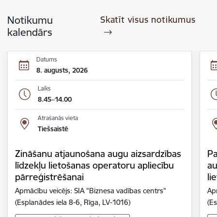
Notikumu
Skatīt visus notikumus
kalendārs
Datums
8. augusts, 2026
Laiks
8.45–14.00
Atrašanās vieta
Tiešsaistē
Zināšanu atjaunošana augu aizsardzības
Pa
līdzekļu lietošanas operatoru apliecību
au
pārreģistrēšanai
li
Apmācību veicējs: SIA "Biznesa vadības centrs"
Ap
(Esplanādes iela 8-6, Rīga, LV-1016)
(Es