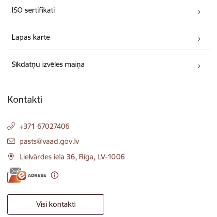
ISO sertifikāti
Lapas karte
Sīkdatņu izvēles maiņa
Kontakti
+371 67027406
E-pasts:
pasts@vaad.gov.lv
Lielvārdes iela 36, Rīga, LV-1006
Visi kontakti