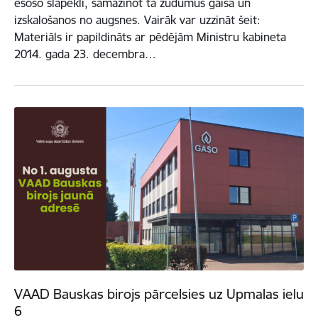
esošo slāpekli, samazinot tā zudumus gaisā un
izskalošanos no augsnes. Vairāk var uzzināt šeit:
Materiāls ir papildināts ar pēdējām Ministru kabineta
2014. gada 23. decembra…
VAAD Bauskas birojs pārcelsies uz Upmalas ielu
6