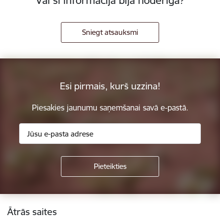
Vai šī informācija bija noderīga?
Sniegt atsauksmi
Esi pirmais, kurš uzzina!
Piesakies jaunumu saņemšanai savā e-pastā.
Kājene
Ātrās saites