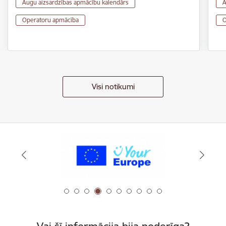
Augu aizsardzības apmācību kalendārs
A
Operatoru apmācība
O
Visi notikumi