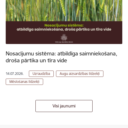
Nosacījumu sistēma: atbildīga saimniekošana,
droša pārtika un tīra vide
14.07.2026.
Uzraudzība
Augu aizsardzības līdzekļi
Mēslošanas līdzekļi
Visi jaunumi