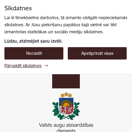
Pāriet uz lapas saturu
Sīkdatnes
Spied
lai meklētu
Enter
Lai šī tīmekļvietne darbotos, tā izmanto obligāti nepieciešamās
sīkdatnes. Ar Jūsu piekrišanu papildus šajā vietnē var tikt
izmantotas statistikas un sociālo mediju sīkdatnes.
Lūdzu, atzīmējiet savu izvēli:
Noraidīt
Apstiprināt visas
Pārvaldīt sīkdatnes
Valsts augu aizsardzības dienests