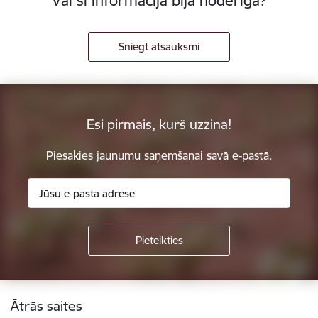
Vai šī informācija bija noderīga?
Sniegt atsauksmi
Esi pirmais, kurš uzzina!
Piesakies jaunumu saņemšanai savā e-pastā.
Kājene
Ātrās saites