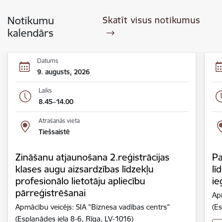
Notikumu
Skatīt visus notikumus
kalendārs
Datums
9. augusts, 2026
Laiks
8.45–14.00
Atrašanās vieta
Tiešsaistē
Zināšanu atjaunošana 2.reģistrācijas
Pa
klases augu aizsardzības līdzekļu
lī
profesionālo lietotāju apliecību
ie
pārreģistrēšanai
Ap
Apmācību veicējs: SIA "Biznesa vadības centrs"
(Es
(Esplanādes iela 8-6, Rīga, LV-1016)