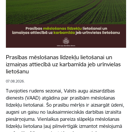
Prasības mēslošanas līdzekļu lietošanai un
izmaiņas attiecībā uz karbamīda jeb urīnvielas
lietošanu
07.08.2026.
Tuvojoties rudens sezonai, Valsts augu aizsardzības
dienests (VAAD) atgādina par prasībām mēslošanas
līdzekļu lietošanai. Šo prasību mērķis ir aizsargāt ūdeni,
augsni un gaisu no lauksaimnieciskās darbības izraisīta
piesārņojuma. Vienlaikus pareiza slāpekļa mēslošanas
līdzekļu lietošana ļauj pilnvērtīgāk izmantot mēslojumā