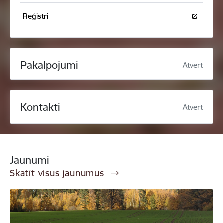
Reģistri
Pakalpojumi
Atvērt
Kontakti
Atvērt
Jaunumi
Skatīt visus jaunumus