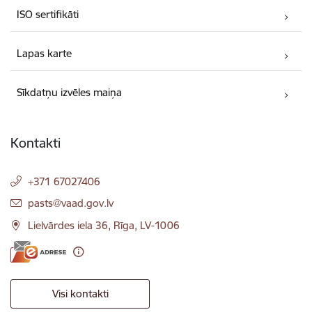
ISO sertifikāti
Lapas karte
Sīkdatņu izvēles maiņa
Kontakti
+371 67027406
E-pasts:
pasts@vaad.gov.lv
Lielvārdes iela 36, Rīga, LV-1006
Visi kontakti