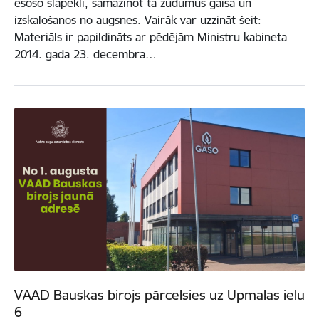
esošo slāpekli, samazinot tā zudumus gaisā un
izskalošanos no augsnes. Vairāk var uzzināt šeit:
Materiāls ir papildināts ar pēdējām Ministru kabineta
2014. gada 23. decembra…
VAAD Bauskas birojs pārcelsies uz Upmalas ielu
6