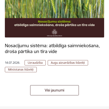
Nosacījumu sistēma: atbildīga saimniekošana,
droša pārtika un tīra vide
14.07.2026.
Uzraudzība
Augu aizsardzības līdzekļi
Mēslošanas līdzekļi
Visi jaunumi