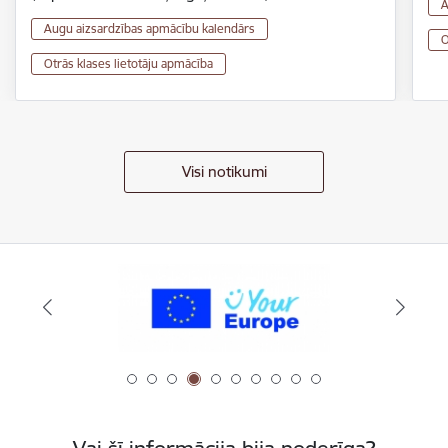
A
Augu aizsardzības apmācību kalendārs
O
Otrās klases lietotāju apmācība
Visi notikumi