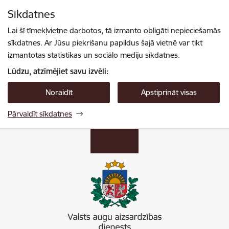
Pāriet uz lapas saturu
Sīkdatnes
Spied
lai meklētu
Enter
Lai šī tīmekļvietne darbotos, tā izmanto obligāti nepieciešamās
sīkdatnes. Ar Jūsu piekrišanu papildus šajā vietnē var tikt
izmantotas statistikas un sociālo mediju sīkdatnes.
Lūdzu, atzīmējiet savu izvēli:
Noraidīt
Apstiprināt visas
Pārvaldīt sīkdatnes
Valsts augu aizsardzības dienests