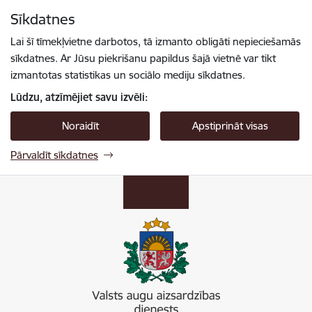
Pāriet uz lapas saturu
Sīkdatnes
Spied
lai meklētu
Enter
Lai šī tīmekļvietne darbotos, tā izmanto obligāti nepieciešamās
sīkdatnes. Ar Jūsu piekrišanu papildus šajā vietnē var tikt
izmantotas statistikas un sociālo mediju sīkdatnes.
Lūdzu, atzīmējiet savu izvēli:
Noraidīt
Apstiprināt visas
Pārvaldīt sīkdatnes
Valsts augu aizsardzības dienests