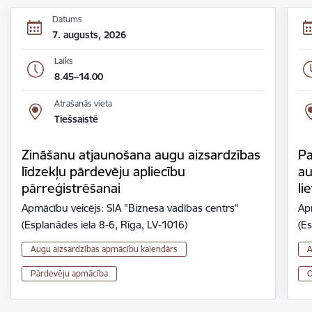
Datums
7. augusts, 2026
Laiks
8.45–14.00
Atrašanās vieta
Tiešsaistē
Zināšanu atjaunošana augu aizsardzības
Pa
līdzekļu pārdevēju apliecību
au
pārreģistrēšanai
li
Apmācību veicējs: SIA "Biznesa vadības centrs"
Ap
(Esplanādes iela 8-6, Rīga, LV-1016)
(Es
Augu aizsardzības apmācību kalendārs
A
Pārdevēju apmācība
O