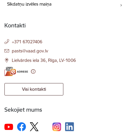
Sīkdatņu izvēles maiņa
Kontakti
+371 67027406
E-pasts:
pasts@vaad.gov.lv
Lielvārdes iela 36, Rīga, LV-1006
Visi kontakti
Sekojiet mums