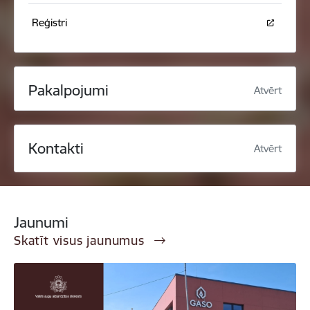
Reģistri
Pakalpojumi
Atvērt
Kontakti
Atvērt
Jaunumi
Skatīt visus jaunumus