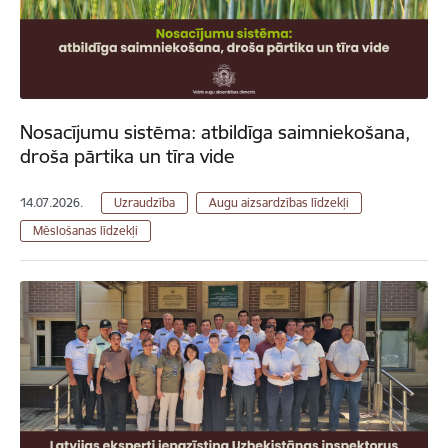
Nosacījumu sistēma: atbildīga saimniekošana,
droša pārtika un tīra vide
14.07.2026.
Uzraudzība
Augu aizsardzības līdzekļi
Mēslošanas līdzekļi