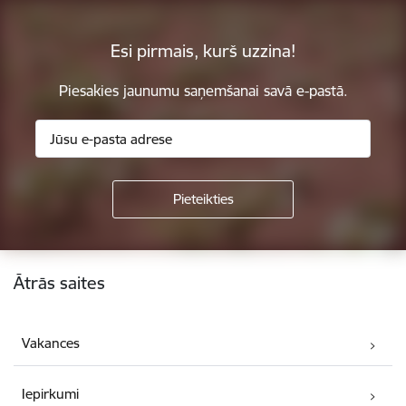
Esi pirmais, kurš uzzina!
Piesakies jaunumu saņemšanai savā e-pastā.
Kājene
Ātrās saites
Vakances
Iepirkumi