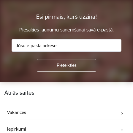
Esi pirmais, kurš uzzina!
Piesakies jaunumu saņemšanai savā e-pastā.
Kājene
Ātrās saites
Vakances
Iepirkumi