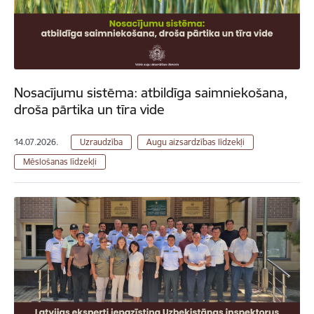
Nosacījumu sistēma: atbildīga saimniekošana,
droša pārtika un tīra vide
14.07.2026.
Uzraudzība
Augu aizsardzības līdzekļi
Mēslošanas līdzekļi