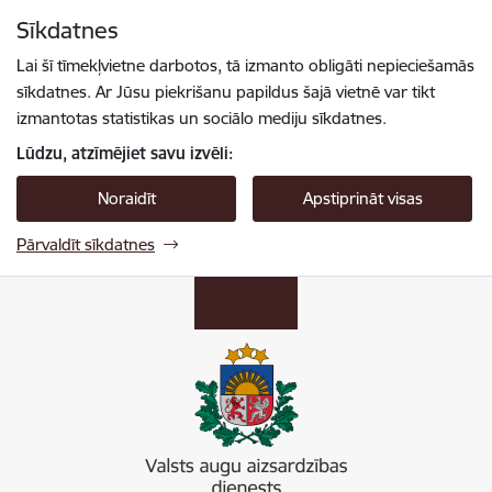
Pāriet uz lapas saturu
Sīkdatnes
Spied
lai meklētu
Enter
Lai šī tīmekļvietne darbotos, tā izmanto obligāti nepieciešamās
sīkdatnes. Ar Jūsu piekrišanu papildus šajā vietnē var tikt
izmantotas statistikas un sociālo mediju sīkdatnes.
Lūdzu, atzīmējiet savu izvēli:
Noraidīt
Apstiprināt visas
Pārvaldīt sīkdatnes
Valsts augu aizsardzības dienests