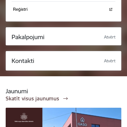
Reģistri
Pakalpojumi
Atvērt
Kontakti
Atvērt
Jaunumi
Skatīt visus jaunumus