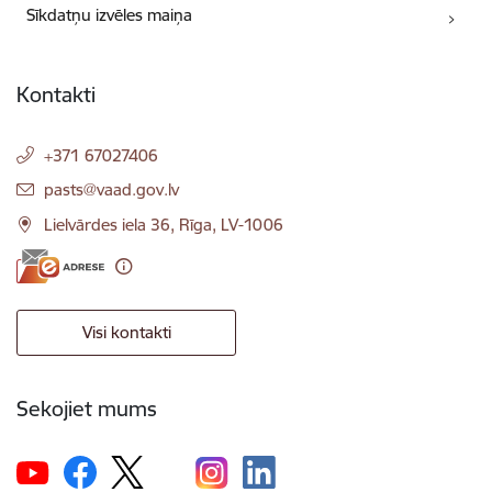
Sīkdatņu izvēles maiņa
Kontakti
+371 67027406
E-pasts:
pasts@vaad.gov.lv
Lielvārdes iela 36, Rīga, LV-1006
Visi kontakti
Sekojiet mums