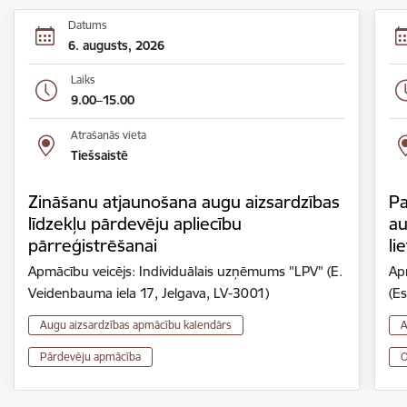
Datums
6. augusts, 2026
Laiks
9.00–15.00
Atrašanās vieta
Tiešsaistē
Zināšanu atjaunošana augu aizsardzības
Pa
līdzekļu pārdevēju apliecību
au
pārreģistrēšanai
li
Apmācību veicējs: Individuālais uzņēmums "LPV" (E.
Ap
Veidenbauma iela 17, Jelgava, LV-3001)
(Es
Augu aizsardzības apmācību kalendārs
A
Pārdevēju apmācība
O