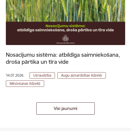
Nosacījumu sistēma: atbildīga saimniekošana,
droša pārtika un tīra vide
14.07.2026.
Uzraudzība
Augu aizsardzības līdzekļi
Mēslošanas līdzekļi
Visi jaunumi