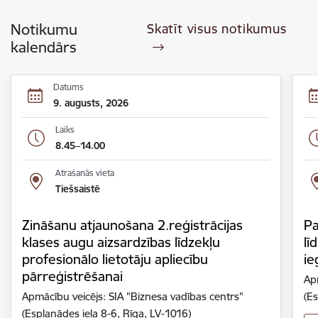
Notikumu
Skatīt visus notikumus
kalendārs
Datums
9. augusts, 2026
Laiks
8.45–14.00
Atrašanās vieta
Tiešsaistē
Zināšanu atjaunošana 2.reģistrācijas
Pa
klases augu aizsardzības līdzekļu
lī
profesionālo lietotāju apliecību
ie
pārreģistrēšanai
Ap
Apmācību veicējs: SIA "Biznesa vadības centrs"
(Es
(Esplanādes iela 8-6, Rīga, LV-1016)