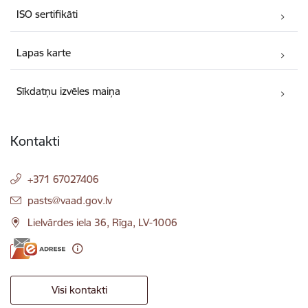
ISO sertifikāti
Lapas karte
Sīkdatņu izvēles maiņa
Kontakti
+371 67027406
E-pasts:
pasts@vaad.gov.lv
Lielvārdes iela 36, Rīga, LV-1006
Visi kontakti