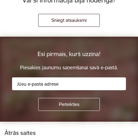
Vai šī informācija bija noderīga?
Sniegt atsauksmi
Esi pirmais, kurš uzzina!
Piesakies jaunumu saņemšanai savā e-pastā.
Kājene
Ātrās saites