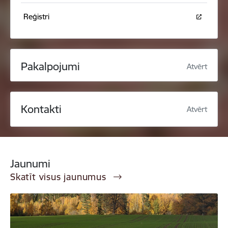
Reģistri
Pakalpojumi
Atvērt
Kontakti
Atvērt
Jaunumi
Skatīt visus jaunumus