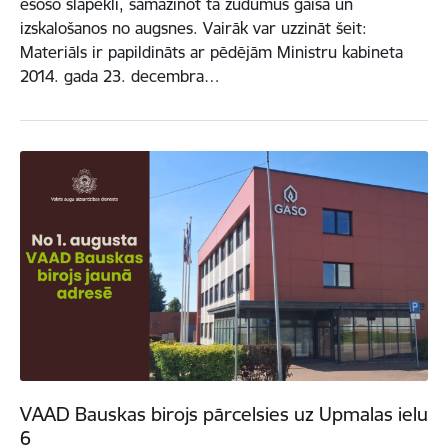
esošo slāpekli, samazinot tā zudumus gaisā un
izskalošanos no augsnes. Vairāk var uzzināt šeit:
Materiāls ir papildināts ar pēdējām Ministru kabineta
2014. gada 23. decembra…
VAAD Bauskas birojs pārcelsies uz Upmalas ielu
6