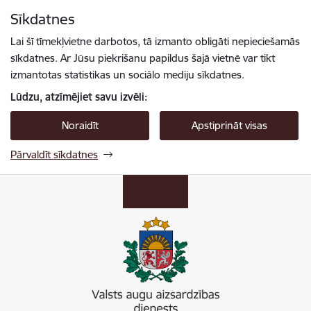
Pāriet uz lapas saturu
Sīkdatnes
Spied
lai meklētu
Enter
Lai šī tīmekļvietne darbotos, tā izmanto obligāti nepieciešamās
sīkdatnes. Ar Jūsu piekrišanu papildus šajā vietnē var tikt
izmantotas statistikas un sociālo mediju sīkdatnes.
Lūdzu, atzīmējiet savu izvēli:
Noraidīt
Apstiprināt visas
Pārvaldīt sīkdatnes
Valsts augu aizsardzības dienests