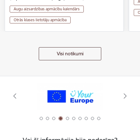
A
Augu aizsardzības apmācību kalendārs
O
Otrās klases lietotāju apmācība
Visi notikumi