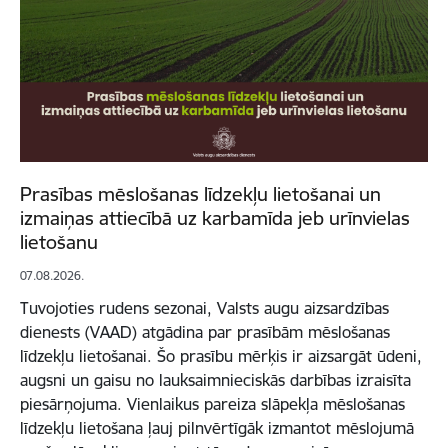
Prasības mēslošanas līdzekļu lietošanai un
izmaiņas attiecībā uz karbamīda jeb urīnvielas
lietošanu
07.08.2026.
Tuvojoties rudens sezonai, Valsts augu aizsardzības
dienests (VAAD) atgādina par prasībām mēslošanas
līdzekļu lietošanai. Šo prasību mērķis ir aizsargāt ūdeni,
augsni un gaisu no lauksaimnieciskās darbības izraisīta
piesārņojuma. Vienlaikus pareiza slāpekļa mēslošanas
līdzekļu lietošana ļauj pilnvērtīgāk izmantot mēslojumā