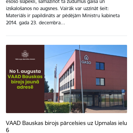
esošo slāpekli, samazinot tā zudumus gaisā un
izskalošanos no augsnes. Vairāk var uzzināt šeit:
Materiāls ir papildināts ar pēdējām Ministru kabineta
2014. gada 23. decembra…
VAAD Bauskas birojs pārcelsies uz Upmalas ielu
6