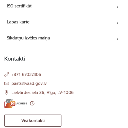
ISO sertifikāti
Lapas karte
Sīkdatņu izvēles maiņa
Kontakti
+371 67027406
E-pasts:
pasts@vaad.gov.lv
Lielvārdes iela 36, Rīga, LV-1006
Visi kontakti