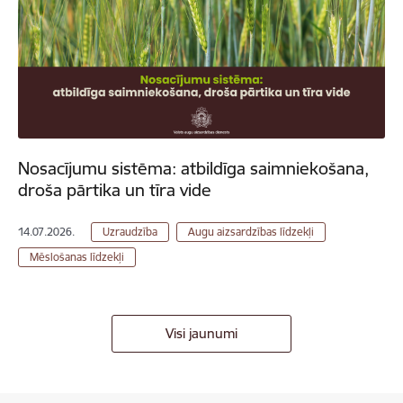
Nosacījumu sistēma: atbildīga saimniekošana,
droša pārtika un tīra vide
14.07.2026.
Uzraudzība
Augu aizsardzības līdzekļi
Mēslošanas līdzekļi
Visi jaunumi