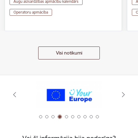
Augu aizsardzības apmācību kalendārs
A
Operatoru apmācība
O
Visi notikumi