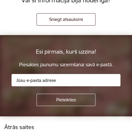
Vai šī informācija bija noderīga?
Sniegt atsauksmi
Esi pirmais, kurš uzzina!
Piesakies jaunumu saņemšanai savā e-pastā.
Kājene
Ātrās saites