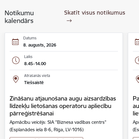
Notikumu
Skatīt visus notikumus
kalendārs
Datums
8. augusts, 2026
Laiks
8.45–14.00
Atrašanās vieta
Tiešsaistē
Zināšanu atjaunošana augu aizsardzības
Pa
līdzekļu lietošanas operatoru apliecību
au
pārreģistrēšanai
li
Apmācību veicējs: SIA "Biznesa vadības centrs"
Ap
(Esplanādes iela 8-6, Rīga, LV-1016)
(Es