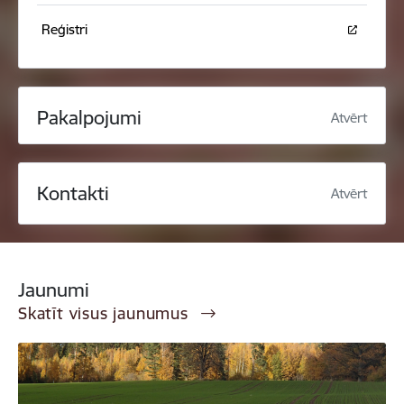
Reģistri
Pakalpojumi
Atvērt
Kontakti
Atvērt
Jaunumi
Skatīt visus jaunumus