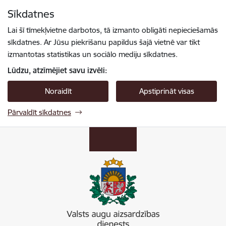
Pāriet uz lapas saturu
Sīkdatnes
Spied
lai meklētu
Enter
Lai šī tīmekļvietne darbotos, tā izmanto obligāti nepieciešamās
sīkdatnes. Ar Jūsu piekrišanu papildus šajā vietnē var tikt
izmantotas statistikas un sociālo mediju sīkdatnes.
Lūdzu, atzīmējiet savu izvēli:
Noraidīt
Apstiprināt visas
Pārvaldīt sīkdatnes
Valsts augu aizsardzības dienests