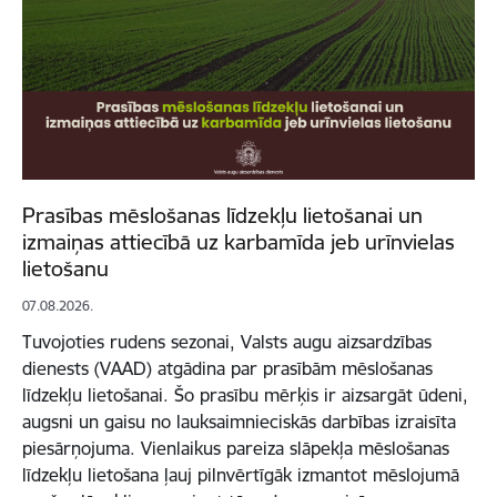
Prasības mēslošanas līdzekļu lietošanai un
izmaiņas attiecībā uz karbamīda jeb urīnvielas
lietošanu
07.08.2026.
Tuvojoties rudens sezonai, Valsts augu aizsardzības
dienests (VAAD) atgādina par prasībām mēslošanas
līdzekļu lietošanai. Šo prasību mērķis ir aizsargāt ūdeni,
augsni un gaisu no lauksaimnieciskās darbības izraisīta
piesārņojuma. Vienlaikus pareiza slāpekļa mēslošanas
līdzekļu lietošana ļauj pilnvērtīgāk izmantot mēslojumā