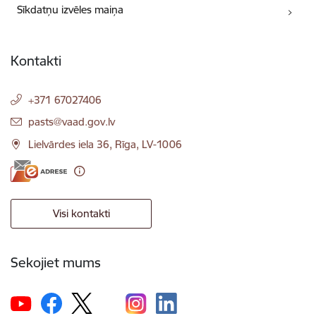
Sīkdatņu izvēles maiņa
Kontakti
+371 67027406
E-pasts:
pasts@vaad.gov.lv
Lielvārdes iela 36, Rīga, LV-1006
Visi kontakti
Sekojiet mums