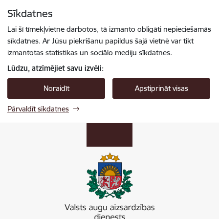
Pāriet uz lapas saturu
Sīkdatnes
Spied
lai meklētu
Enter
Lai šī tīmekļvietne darbotos, tā izmanto obligāti nepieciešamās
sīkdatnes. Ar Jūsu piekrišanu papildus šajā vietnē var tikt
izmantotas statistikas un sociālo mediju sīkdatnes.
Lūdzu, atzīmējiet savu izvēli:
Noraidīt
Apstiprināt visas
Pārvaldīt sīkdatnes
Valsts augu aizsardzības dienests