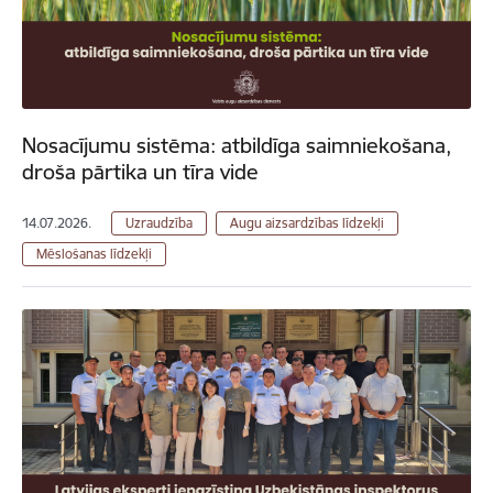
Nosacījumu sistēma: atbildīga saimniekošana,
droša pārtika un tīra vide
14.07.2026.
Uzraudzība
Augu aizsardzības līdzekļi
Mēslošanas līdzekļi