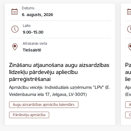
Datums
6. augusts, 2026
Laiks
9.00–15.00
Atrašanās vieta
Tiešsaistē
Zināšanu atjaunošana augu aizsardzības
Pa
līdzekļu pārdevēju apliecību
au
pārreģistrēšanai
li
Apmācību veicējs: Individuālais uzņēmums "LPV" (E.
Ap
Veidenbauma iela 17, Jelgava, LV-3001)
(Es
Augu aizsardzības apmācību kalendārs
A
Pārdevēju apmācība
O