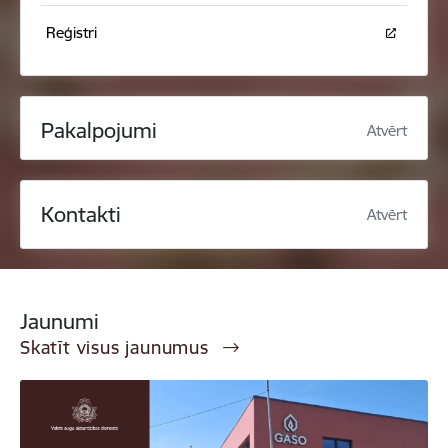
Reģistri
Pakalpojumi
Atvērt
Kontakti
Atvērt
Jaunumi
Skatīt visus jaunumus