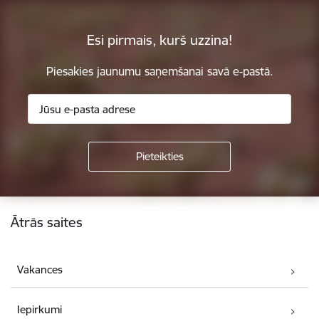
Esi pirmais, kurš uzzina!
Piesakies jaunumu saņemšanai savā e-pastā.
Kājene
Ātrās saites
Vakances
Iepirkumi