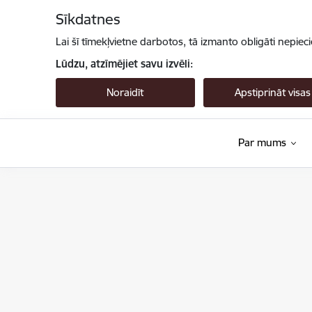
Pāriet uz lapas saturu
Sīkdatnes
Lai šī tīmekļvietne darbotos, tā izmanto obligāti nepiec
Lūdzu, atzīmējiet savu izvēli:
Noraidīt
Apstiprināt visas
Par mums
Valsts augu aizsardzības dienests