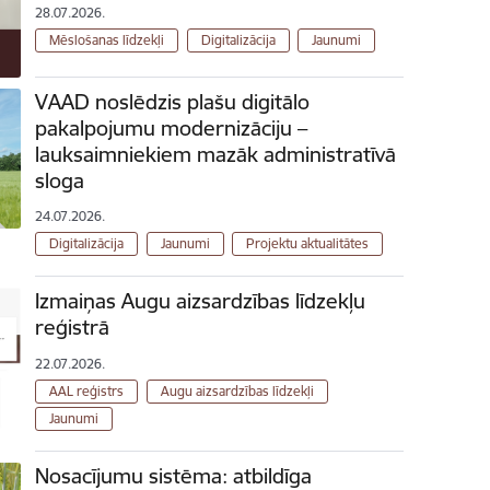
28.07.2026.
Mēslošanas līdzekļi
Digitalizācija
Jaunumi
VAAD noslēdzis plašu digitālo
pakalpojumu modernizāciju –
lauksaimniekiem mazāk administratīvā
sloga
24.07.2026.
Digitalizācija
Jaunumi
Projektu aktualitātes
Izmaiņas Augu aizsardzības līdzekļu
reģistrā
22.07.2026.
AAL reģistrs
Augu aizsardzības līdzekļi
Jaunumi
Nosacījumu sistēma: atbildīga