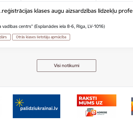
eģistrācijas klases augu aizsardzības līdzekļu profes
 vadības centrs" (Esplanādes iela 8-6, Rīga, LV-1016)
dārs
Otrās klases lietotāju apmācība
Visi notikumi