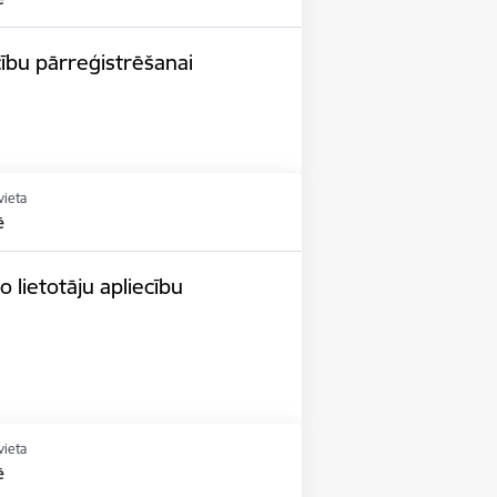
cību pārreģistrēšanai
vieta
ē
 lietotāju apliecību
vieta
ē