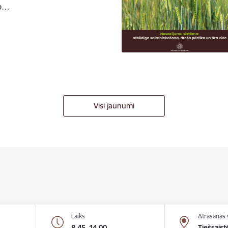
to…
Visi jaunumi
Laiks
Atrašanās 
8.45–14.00
Tiešsaist