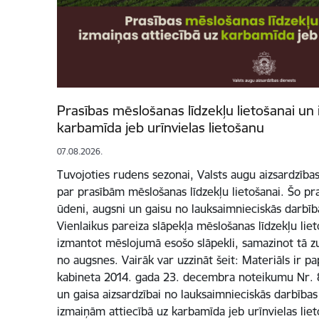
Prasības mēslošanas līdzekļu lietošanai un 
karbamīda jeb urīnvielas lietošanu
07.08.2026.
Tuvojoties rudens sezonai, Valsts augu aizsardzība
par prasībām mēslošanas līdzekļu lietošanai. Šo pra
ūdeni, augsni un gaisu no lauksaimnieciskās darbība
Vienlaikus pareiza slāpekļa mēslošanas līdzekļu liet
izmantot mēslojumā esošo slāpekli, samazinot tā z
no augsnes. Vairāk var uzzināt šeit: Materiāls ir p
kabineta 2014. gada 23. decembra noteikumu Nr. 
un gaisa aizsardzībai no lauksaimnieciskās darbības
izmaiņām attiecībā uz karbamīda jeb urīnvielas liet