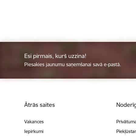
Esi pirmais, kurš uzzina!
Piesakies jaunumu saņemšanai savā e-pastā.
Kājene
Ātrās saites
Noderīg
Vakances
Privātuma
Iepirkumi
Piekļūsta