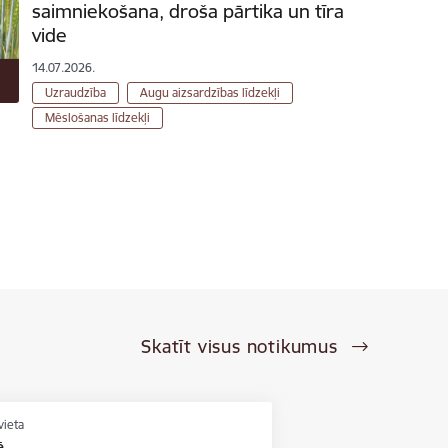
saimniekošana, droša pārtika un tīra
vide
14.07.2026.
Uzraudzība
Augu aizsardzības līdzekļi
Mēslošanas līdzekļi
Skatīt visus notikumus
vieta
ē