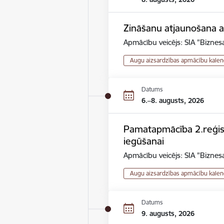
Zināšanu atjaunošana au
Apmācību veicējs: SIA "Biznesa
Augu aizsardzības apmācību kalen
Datums
6.–8. augusts, 2026
Pamatapmācība 2.reģistr
iegūšanai
Apmācību veicējs: SIA "Biznesa
Augu aizsardzības apmācību kalen
Datums
9. augusts, 2026