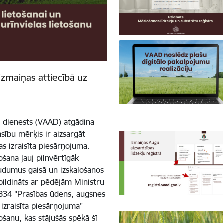
izmaiņas attiecībā uz
s dienests (VAAD) atgādina
sību mērķis ir aizsargāt
s izraisīta piesārņojuma.
ošana ļauj pilnvērtīgāk
udumus gaisā un izskalošanos
apildināts ar pēdējām Ministru
834 "Prasības ūdens, augsnes
 izraisīta piesārņojuma"
ošanu, kas stājušās spēkā šī