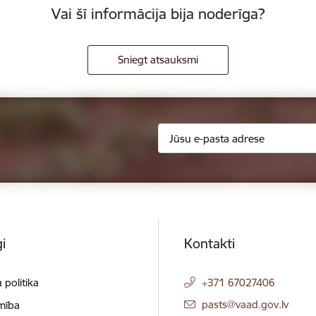
Vai šī informācija bija noderīga?
Sniegt atsauksmi
i
Kontakti
 politika
+371 67027406
E-pasts:
pasts@vaad.gov.lv
mība