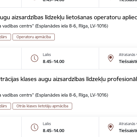
gu aizsardzības līdzekļu lietošanas operatoru aplie
 vadības centrs" (Esplanādes iela 8-6, Rīga, LV-1016)
dārs
Operatoru apmācība
Laiks
Atrašanās 
8.45–14.00
Tiešsaist
ācijas klases augu aizsardzības līdzekļu profesionālo
 vadības centrs" (Esplanādes iela 8-6, Rīga, LV-1016)
dārs
Otrās klases lietotāju apmācība
Laiks
Atrašanās 
8.45–14.00
Tiešsaist