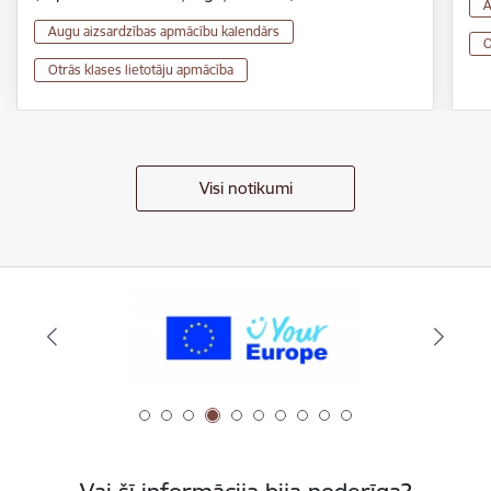
A
Augu aizsardzības apmācību kalendārs
O
Otrās klases lietotāju apmācība
Visi notikumi