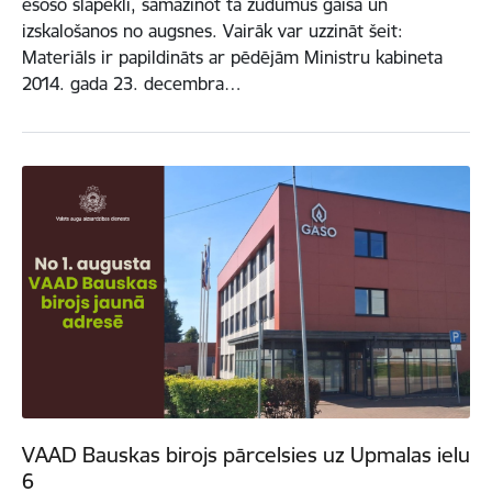
esošo slāpekli, samazinot tā zudumus gaisā un
izskalošanos no augsnes. Vairāk var uzzināt šeit:
Materiāls ir papildināts ar pēdējām Ministru kabineta
2014. gada 23. decembra…
VAAD Bauskas birojs pārcelsies uz Upmalas ielu
6