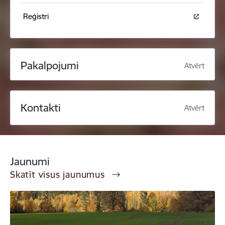
Reģistri
Pakalpojumi
Atvērt
Kontakti
Atvērt
Jaunumi
Skatīt visus jaunumus