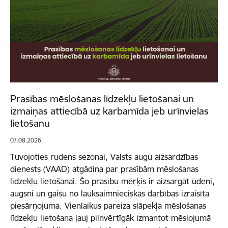
Prasības mēslošanas līdzekļu lietošanai un
izmaiņas attiecībā uz karbamīda jeb urīnvielas
lietošanu
07.08.2026.
Tuvojoties rudens sezonai, Valsts augu aizsardzības
dienests (VAAD) atgādina par prasībām mēslošanas
līdzekļu lietošanai. Šo prasību mērķis ir aizsargāt ūdeni,
augsni un gaisu no lauksaimnieciskās darbības izraisīta
piesārņojuma. Vienlaikus pareiza slāpekļa mēslošanas
līdzekļu lietošana ļauj pilnvērtīgāk izmantot mēslojumā