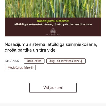
Nosacījumu sistēma: atbildīga saimniekošana,
droša pārtika un tīra vide
14.07.2026.
Uzraudzība
Augu aizsardzības līdzekļi
Mēslošanas līdzekļi
Visi jaunumi