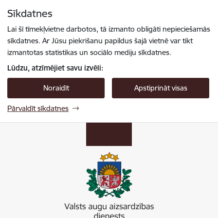
Pāriet uz lapas saturu
Sīkdatnes
Spied
lai meklētu
Enter
Lai šī tīmekļvietne darbotos, tā izmanto obligāti nepieciešamās
sīkdatnes. Ar Jūsu piekrišanu papildus šajā vietnē var tikt
izmantotas statistikas un sociālo mediju sīkdatnes.
Lūdzu, atzīmējiet savu izvēli:
Noraidīt
Apstiprināt visas
Pārvaldīt sīkdatnes
Valsts augu aizsardzības dienests