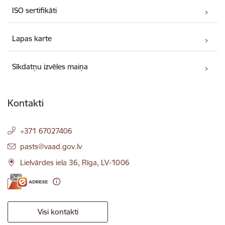
ISO sertifikāti
Lapas karte
Sīkdatņu izvēles maiņa
Kontakti
+371 67027406
E-pasts:
pasts@vaad.gov.lv
Lielvārdes iela 36, Rīga, LV-1006
Visi kontakti