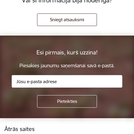
Vai šī informācija bija noderīga?
Sniegt atsauksmi
Esi pirmais, kurš uzzina!
Piesakies jaunumu saņemšanai savā e-pastā.
Kājene
Ātrās saites