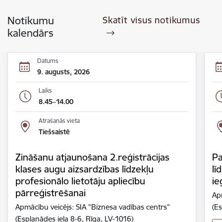
Notikumu
Skatīt visus notikumus
kalendārs
Datums
9. augusts, 2026
Laiks
8.45–14.00
Atrašanās vieta
Tiešsaistē
Zināšanu atjaunošana 2.reģistrācijas
Pa
klases augu aizsardzības līdzekļu
lī
profesionālo lietotāju apliecību
ie
pārreģistrēšanai
Ap
Apmācību veicējs: SIA "Biznesa vadības centrs"
(Es
(Esplanādes iela 8-6, Rīga, LV-1016)