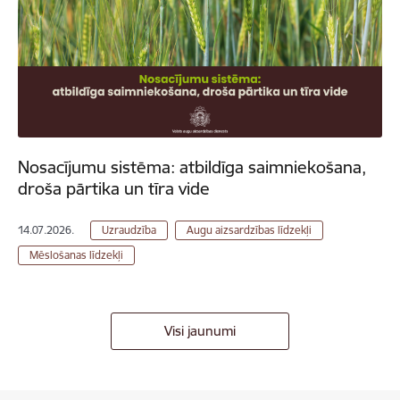
Nosacījumu sistēma: atbildīga saimniekošana,
droša pārtika un tīra vide
14.07.2026.
Uzraudzība
Augu aizsardzības līdzekļi
Mēslošanas līdzekļi
Visi jaunumi