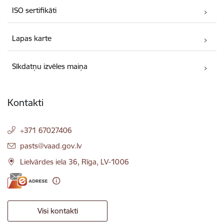
ISO sertifikāti
Lapas karte
Sīkdatņu izvēles maiņa
Kontakti
+371 67027406
E-pasts:
pasts@vaad.gov.lv
Lielvārdes iela 36, Rīga, LV-1006
Visi kontakti