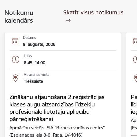
Notikumu
Skatīt visus notikumus
kalendārs
Datums
9. augusts, 2026
Laiks
8.45–14.00
Atrašanās vieta
Tiešsaistē
Zināšanu atjaunošana 2.reģistrācijas
Pa
klases augu aizsardzības līdzekļu
lī
profesionālo lietotāju apliecību
ie
pārreģistrēšanai
Ap
Apmācību veicējs: SIA "Biznesa vadības centrs"
(Es
(Esplanādes iela 8-6, Rīga, LV-1016)