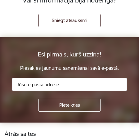
Vai šī informācija bija noderīga?
Sniegt atsauksmi
Esi pirmais, kurš uzzina!
Piesakies jaunumu saņemšanai savā e-pastā.
Kājene
Ātrās saites