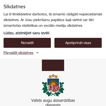
Pāriet uz lapas saturu
Sīkdatnes
Spied
lai meklētu
Enter
Lai šī tīmekļvietne darbotos, tā izmanto obligāti nepieciešamās
sīkdatnes. Ar Jūsu piekrišanu papildus šajā vietnē var tikt
izmantotas statistikas un sociālo mediju sīkdatnes.
Lūdzu, atzīmējiet savu izvēli:
Noraidīt
Apstiprināt visas
Pārvaldīt sīkdatnes
Valsts augu aizsardzības dienests