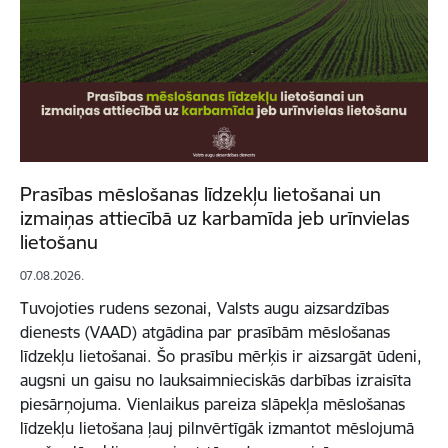
Prasības mēslošanas līdzekļu lietošanai un
izmaiņas attiecībā uz karbamīda jeb urīnvielas
lietošanu
07.08.2026.
Tuvojoties rudens sezonai, Valsts augu aizsardzības
dienests (VAAD) atgādina par prasībām mēslošanas
līdzekļu lietošanai. Šo prasību mērķis ir aizsargāt ūdeni,
augsni un gaisu no lauksaimnieciskās darbības izraisīta
piesārņojuma. Vienlaikus pareiza slāpekļa mēslošanas
līdzekļu lietošana ļauj pilnvērtīgāk izmantot mēslojumā