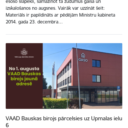
esošo slāpekli, samazinot tā zudumus gaisā un
izskalošanos no augsnes. Vairāk var uzzināt šeit:
Materiāls ir papildināts ar pēdējām Ministru kabineta
2014. gada 23. decembra…
VAAD Bauskas birojs pārcelsies uz Upmalas ielu
6