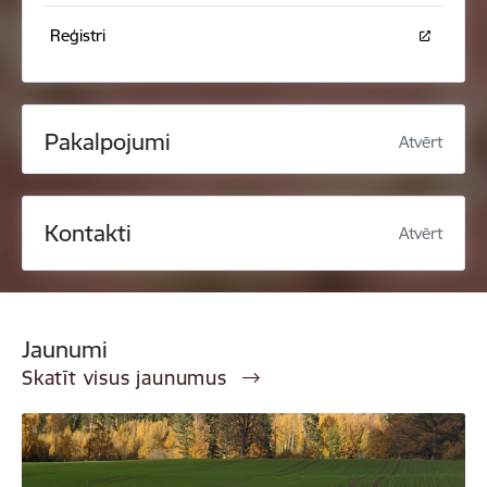
Reģistri
Pakalpojumi
Atvērt
Kontakti
Atvērt
Jaunumi
Skatīt visus jaunumus