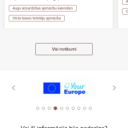
A
Augu aizsardzības apmācību kalendārs
O
Otrās klases lietotāju apmācība
Visi notikumi