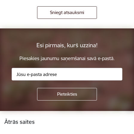
Sniegt atsauksmi
Esi pirmais, kurš uzzina!
Piesakies jaunumu saņemšanai savā e-pastā.
Kājene
Ātrās saites