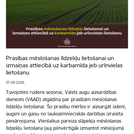
Prasības mēslošanas līdzekļu lietošanai un
izmaiņas attiecībā uz karbamīda jeb urīnvielas
lietošanu
07.08.2026.
Tuvojoties rudens sezonai, Valsts augu aizsardzības
dienests (VAAD) atgādina par prasībām mēslošanas
līdzekļu lietošanai. Šo prasību mērķis ir aizsargāt ūdeni,
augsni un gaisu no lauksaimnieciskās darbības izraisīta
piesārņojuma. Vienlaikus pareiza slāpekļa mēslošanas
līdzekļu lietošana ļauj pilnvērtīgāk izmantot mēslojumā