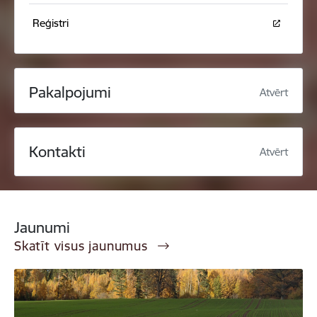
Reģistri
Pakalpojumi
Atvērt
Kontakti
Atvērt
Jaunumi
Skatīt visus jaunumus