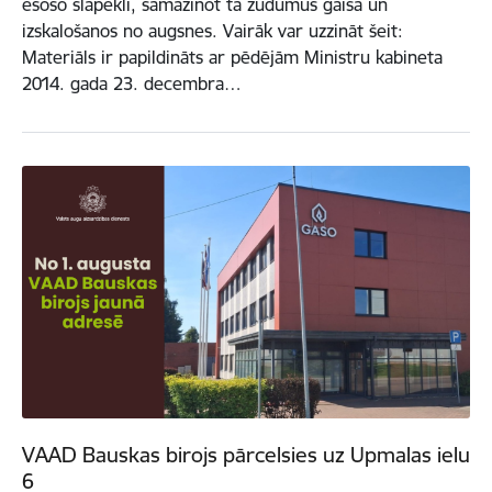
esošo slāpekli, samazinot tā zudumus gaisā un
izskalošanos no augsnes. Vairāk var uzzināt šeit:
Materiāls ir papildināts ar pēdējām Ministru kabineta
2014. gada 23. decembra…
VAAD Bauskas birojs pārcelsies uz Upmalas ielu
6