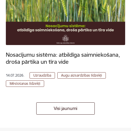
Nosacījumu sistēma: atbildīga saimniekošana,
droša pārtika un tīra vide
14.07.2026.
Uzraudzība
Augu aizsardzības līdzekļi
Mēslošanas līdzekļi
Visi jaunumi