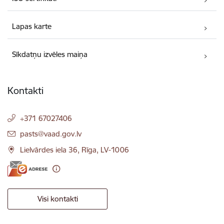
Lapas karte
Sīkdatņu izvēles maiņa
Kontakti
+371 67027406
E-pasts:
pasts@vaad.gov.lv
Lielvārdes iela 36, Rīga, LV-1006
Visi kontakti