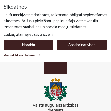
Pāriet uz lapas saturu
Sīkdatnes
Spied
lai meklētu
Enter
Lai šī tīmekļvietne darbotos, tā izmanto obligāti nepieciešamās
sīkdatnes. Ar Jūsu piekrišanu papildus šajā vietnē var tikt
izmantotas statistikas un sociālo mediju sīkdatnes.
Lūdzu, atzīmējiet savu izvēli:
Noraidīt
Apstiprināt visas
Pārvaldīt sīkdatnes
Valsts augu aizsardzības dienests