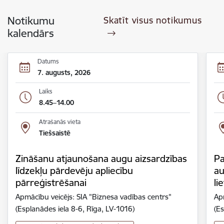
Notikumu
Skatīt visus notikumus
kalendārs
Datums
7. augusts, 2026
Laiks
8.45–14.00
Atrašanās vieta
Tiešsaistē
Zināšanu atjaunošana augu aizsardzības
Pa
līdzekļu pārdevēju apliecību
au
pārreģistrēšanai
li
Apmācību veicējs: SIA "Biznesa vadības centrs"
Ap
(Esplanādes iela 8-6, Rīga, LV-1016)
(Es