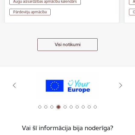
Augu aizsardzības apmācību kalendārs
A
Pārdevēju apmācība
O
Visi notikumi
Vai šī informācija bija noderīga?