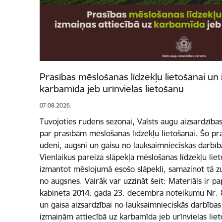
Prasības mēslošanas līdzekļu lietošanai un 
karbamīda jeb urīnvielas lietošanu
07.08.2026.
Tuvojoties rudens sezonai, Valsts augu aizsardzība
par prasībām mēslošanas līdzekļu lietošanai. Šo pra
ūdeni, augsni un gaisu no lauksaimnieciskās darbība
Vienlaikus pareiza slāpekļa mēslošanas līdzekļu liet
izmantot mēslojumā esošo slāpekli, samazinot tā z
no augsnes. Vairāk var uzzināt šeit: Materiāls ir p
kabineta 2014. gada 23. decembra noteikumu Nr. 
un gaisa aizsardzībai no lauksaimnieciskās darbības
izmaiņām attiecībā uz karbamīda jeb urīnvielas liet