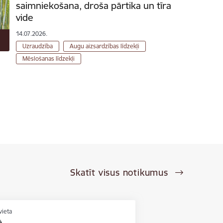
saimniekošana, droša pārtika un tīra
vide
14.07.2026.
Uzraudzība
Augu aizsardzības līdzekļi
Mēslošanas līdzekļi
Skatīt visus notikumus
vieta
ē