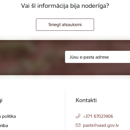
Vai šī informācija bija noderīga?
Sniegt atsauksmi
i
Kontakti
 politika
+371 67027406
E-pasts:
pasts@vaad.gov.lv
mība