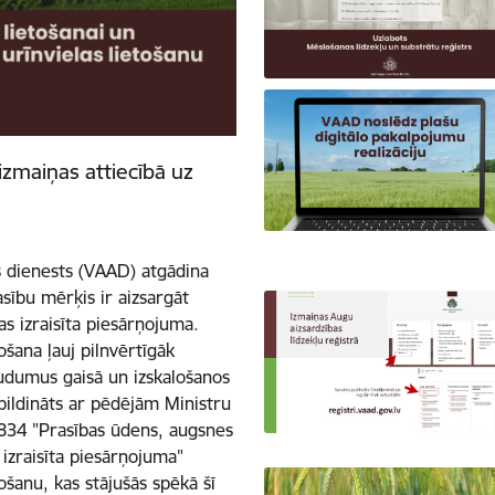
izmaiņas attiecībā uz
s dienests (VAAD) atgādina
sību mērķis ir aizsargāt
s izraisīta piesārņojuma.
ošana ļauj pilnvērtīgāk
udumus gaisā un izskalošanos
apildināts ar pēdējām Ministru
834 "Prasības ūdens, augsnes
 izraisīta piesārņojuma"
ošanu, kas stājušās spēkā šī