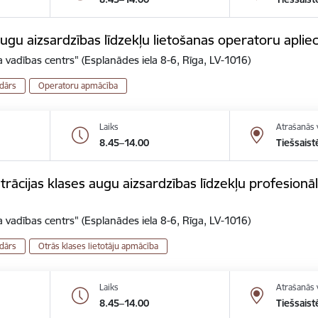
gu aizsardzības līdzekļu lietošanas operatoru aplie
 vadības centrs" (Esplanādes iela 8-6, Rīga, LV-1016)
dārs
Operatoru apmācība
Laiks
Atrašanās 
8.45–14.00
Tiešsaist
ācijas klases augu aizsardzības līdzekļu profesionālo
 vadības centrs" (Esplanādes iela 8-6, Rīga, LV-1016)
dārs
Otrās klases lietotāju apmācība
Laiks
Atrašanās 
8.45–14.00
Tiešsaist