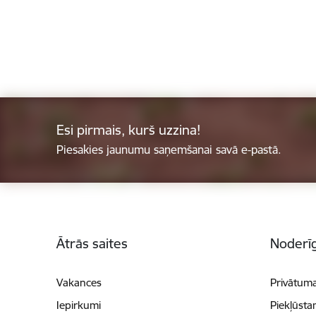
Esi pirmais, kurš uzzina!
Piesakies jaunumu saņemšanai savā e-pastā.
Kājene
Ātrās saites
Noderīg
Vakances
Privātuma
Iepirkumi
Piekļūsta