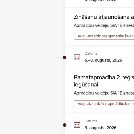
Zināšanu atjaunošana au
Apmācību veicējs: SIA "Biznesa
Augu aizsardzības apmācību kalen
Datums
6.–8. augusts, 2026
Pamatapmācība 2.reģistr
iegūšanai
Apmācību veicējs: SIA "Biznesa
Augu aizsardzības apmācību kalen
Datums
9. augusts, 2026