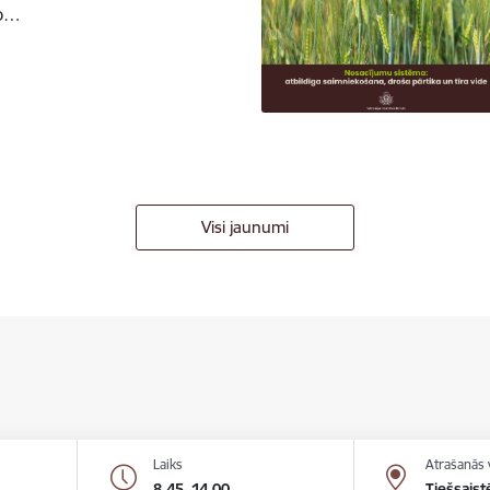
to…
Visi jaunumi
Laiks
Atrašanās 
8.45–14.00
Tiešsaist