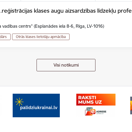
eģistrācijas klases augu aizsardzības līdzekļu profes
 vadības centrs" (Esplanādes iela 8-6, Rīga, LV-1016)
dārs
Otrās klases lietotāju apmācība
Visi notikumi