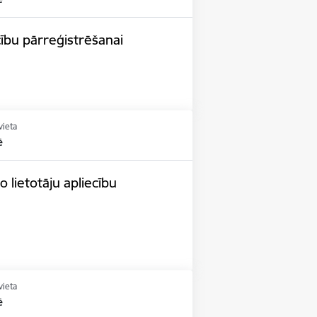
cību pārreģistrēšanai
vieta
ē
 lietotāju apliecību
vieta
ē