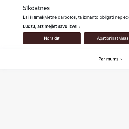
Pāriet uz lapas saturu
Sīkdatnes
Lai šī tīmekļvietne darbotos, tā izmanto obligāti nepiec
Lūdzu, atzīmējiet savu izvēli:
Noraidīt
Apstiprināt visas
Par mums
Valsts augu aizsardzības dienests