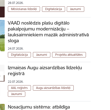
28.07.2026.
Mēslošanas līdzekļi
Digitalizācija
Jaunumi
VAAD noslēdzis plašu digitālo
pakalpojumu modernizāciju –
lauksaimniekiem mazāk administratīvā
sloga
24.07.2026.
Digitalizācija
Jaunumi
Projektu aktualitātes
Izmaiņas Augu aizsardzības līdzekļu
reģistrā
22.07.2026.
AAL reģistrs
Augu aizsardzības līdzekļi
Jaunumi
Nosacījumu sistēma: atbildīga