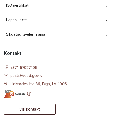
ISO sertifikāti
Lapas karte
Sīkdatņu izvēles maiņa
Kontakti
+371 67027406
E-pasts:
pasts@vaad.gov.lv
Lielvārdes iela 36, Rīga, LV-1006
Visi kontakti