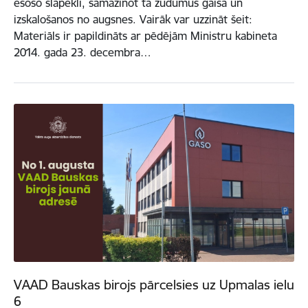
esošo slāpekli, samazinot tā zudumus gaisā un
izskalošanos no augsnes. Vairāk var uzzināt šeit:
Materiāls ir papildināts ar pēdējām Ministru kabineta
2014. gada 23. decembra…
VAAD Bauskas birojs pārcelsies uz Upmalas ielu
6