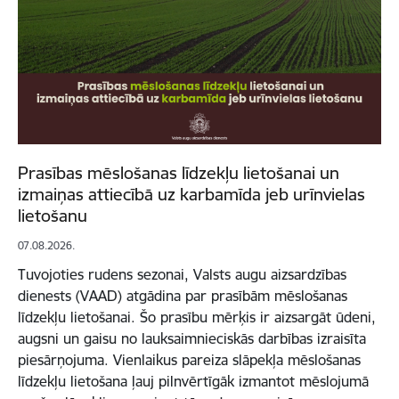
Prasības mēslošanas līdzekļu lietošanai un
izmaiņas attiecībā uz karbamīda jeb urīnvielas
lietošanu
07.08.2026.
Tuvojoties rudens sezonai, Valsts augu aizsardzības
dienests (VAAD) atgādina par prasībām mēslošanas
līdzekļu lietošanai. Šo prasību mērķis ir aizsargāt ūdeni,
augsni un gaisu no lauksaimnieciskās darbības izraisīta
piesārņojuma. Vienlaikus pareiza slāpekļa mēslošanas
līdzekļu lietošana ļauj pilnvērtīgāk izmantot mēslojumā