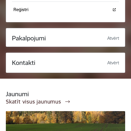
Reģistri
Pakalpojumi
Atvērt
Kontakti
Atvērt
Jaunumi
Skatīt visus jaunumus