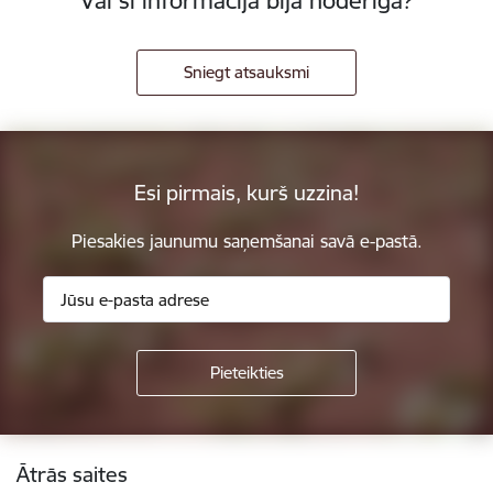
Vai šī informācija bija noderīga?
Sniegt atsauksmi
Esi pirmais, kurš uzzina!
Piesakies jaunumu saņemšanai savā e-pastā.
Kājene
Ātrās saites