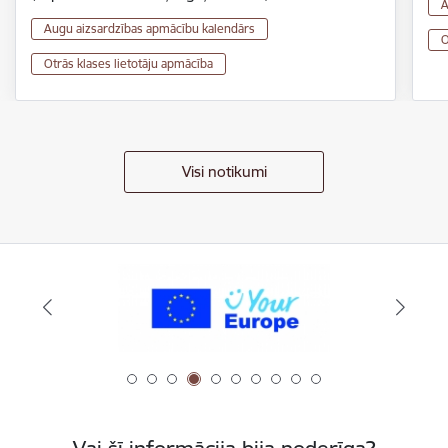
A
Augu aizsardzības apmācību kalendārs
O
Otrās klases lietotāju apmācība
Visi notikumi