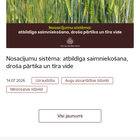
Nosacījumu sistēma: atbildīga saimniekošana,
droša pārtika un tīra vide
14.07.2026.
Uzraudzība
Augu aizsardzības līdzekļi
Mēslošanas līdzekļi
Visi jaunumi