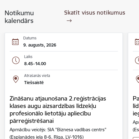
Notikumu
Skatīt visus notikumus
kalendārs
Datums
9. augusts, 2026
Laiks
8.45–14.00
Atrašanās vieta
Tiešsaistē
Zināšanu atjaunošana 2.reģistrācijas
Pa
klases augu aizsardzības līdzekļu
lī
profesionālo lietotāju apliecību
ie
pārreģistrēšanai
Ap
Apmācību veicējs: SIA "Biznesa vadības centrs"
(Es
(Esplanādes iela 8-6, Rīga, LV-1016)