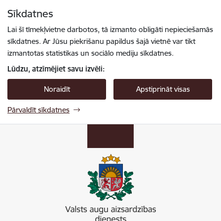
Pāriet uz lapas saturu
Sīkdatnes
Spied
lai meklētu
Enter
Lai šī tīmekļvietne darbotos, tā izmanto obligāti nepieciešamās
sīkdatnes. Ar Jūsu piekrišanu papildus šajā vietnē var tikt
izmantotas statistikas un sociālo mediju sīkdatnes.
Lūdzu, atzīmējiet savu izvēli:
Noraidīt
Apstiprināt visas
Pārvaldīt sīkdatnes
Valsts augu aizsardzības dienests