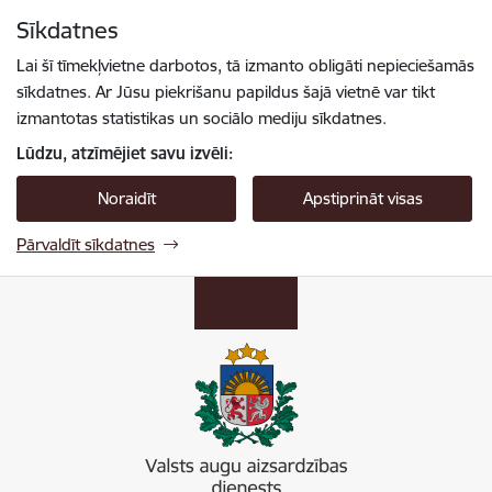
Pāriet uz lapas saturu
Sīkdatnes
Spied
lai meklētu
Enter
Lai šī tīmekļvietne darbotos, tā izmanto obligāti nepieciešamās
sīkdatnes. Ar Jūsu piekrišanu papildus šajā vietnē var tikt
izmantotas statistikas un sociālo mediju sīkdatnes.
Lūdzu, atzīmējiet savu izvēli:
Noraidīt
Apstiprināt visas
Pārvaldīt sīkdatnes
Valsts augu aizsardzības dienests