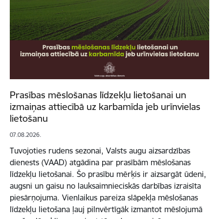
Prasības mēslošanas līdzekļu lietošanai un
izmaiņas attiecībā uz karbamīda jeb urīnvielas
lietošanu
07.08.2026.
Tuvojoties rudens sezonai, Valsts augu aizsardzības
dienests (VAAD) atgādina par prasībām mēslošanas
līdzekļu lietošanai. Šo prasību mērķis ir aizsargāt ūdeni,
augsni un gaisu no lauksaimnieciskās darbības izraisīta
piesārņojuma. Vienlaikus pareiza slāpekļa mēslošanas
līdzekļu lietošana ļauj pilnvērtīgāk izmantot mēslojumā