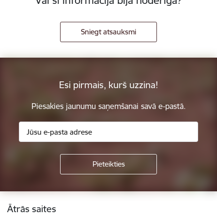
Vai šī informācija bija noderīga?
Sniegt atsauksmi
Esi pirmais, kurš uzzina!
Piesakies jaunumu saņemšanai savā e-pastā.
Kājene
Ātrās saites