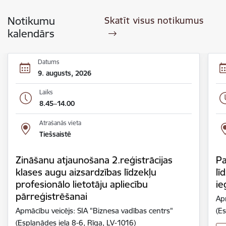
Notikumu
Skatīt visus notikumus
kalendārs
Datums
9. augusts, 2026
Laiks
8.45–14.00
Atrašanās vieta
Tiešsaistē
Zināšanu atjaunošana 2.reģistrācijas
Pa
klases augu aizsardzības līdzekļu
lī
profesionālo lietotāju apliecību
ie
pārreģistrēšanai
Ap
Apmācību veicējs: SIA "Biznesa vadības centrs"
(Es
(Esplanādes iela 8-6, Rīga, LV-1016)