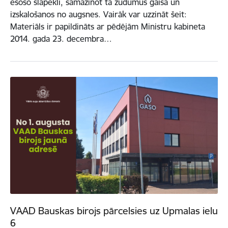
esošo slāpekli, samazinot tā zudumus gaisā un
izskalošanos no augsnes. Vairāk var uzzināt šeit:
Materiāls ir papildināts ar pēdējām Ministru kabineta
2014. gada 23. decembra…
VAAD Bauskas birojs pārcelsies uz Upmalas ielu
6