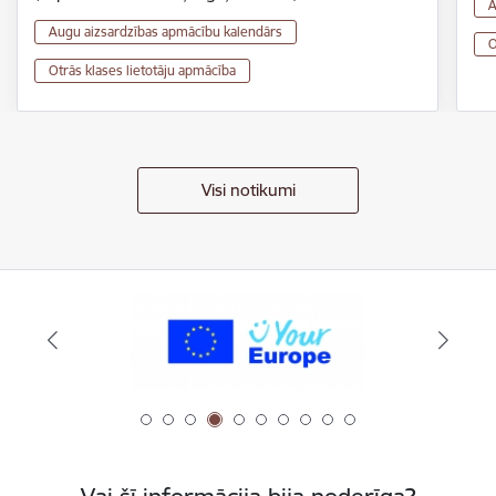
A
Augu aizsardzības apmācību kalendārs
O
Otrās klases lietotāju apmācība
Visi notikumi