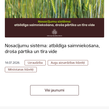
Nosacījumu sistēma: atbildīga saimniekošana,
droša pārtika un tīra vide
14.07.2026.
Uzraudzība
Augu aizsardzības līdzekļi
Mēslošanas līdzekļi
Visi jaunumi