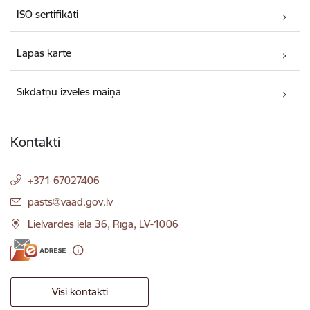
ISO sertifikāti
Lapas karte
Sīkdatņu izvēles maiņa
Kontakti
+371 67027406
E-pasts:
pasts@vaad.gov.lv
Lielvārdes iela 36, Rīga, LV-1006
Visi kontakti