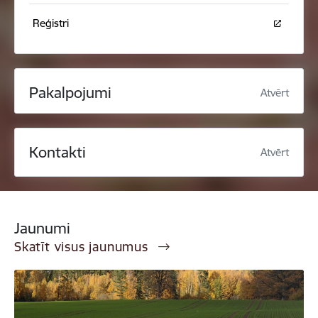
Reģistri
Pakalpojumi
Atvērt
Kontakti
Atvērt
Jaunumi
Skatīt visus jaunumus