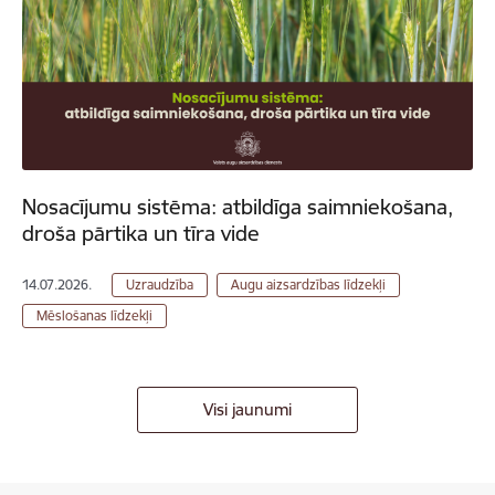
Nosacījumu sistēma: atbildīga saimniekošana,
droša pārtika un tīra vide
14.07.2026.
Uzraudzība
Augu aizsardzības līdzekļi
Mēslošanas līdzekļi
Visi jaunumi