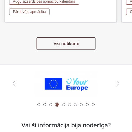
Augu aizsardzības apmācību kalendārs
A
Pārdevēju apmācība
O
Visi notikumi
Vai šī informācija bija noderīga?