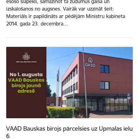
esošo slāpekli, samazinot tā zudumus gaisā un
izskalošanos no augsnes. Vairāk var uzzināt šeit:
Materiāls ir papildināts ar pēdējām Ministru kabineta
2014. gada 23. decembra…
VAAD Bauskas birojs pārcelsies uz Upmalas ielu
6