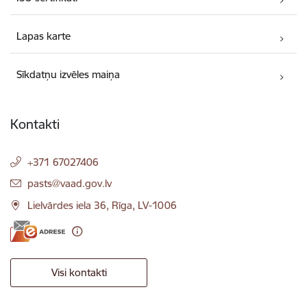
Lapas karte
Sīkdatņu izvēles maiņa
Kontakti
+371 67027406
E-pasts:
pasts@vaad.gov.lv
Lielvārdes iela 36, Rīga, LV-1006
Visi kontakti