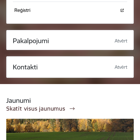
Reģistri
Pakalpojumi
Atvērt
Kontakti
Atvērt
Jaunumi
Skatīt visus jaunumus