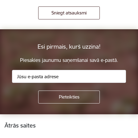
Sniegt atsauksmi
Esi pirmais, kurš uzzina!
Piesakies jaunumu saņemšanai savā e-pastā.
Kājene
Ātrās saites