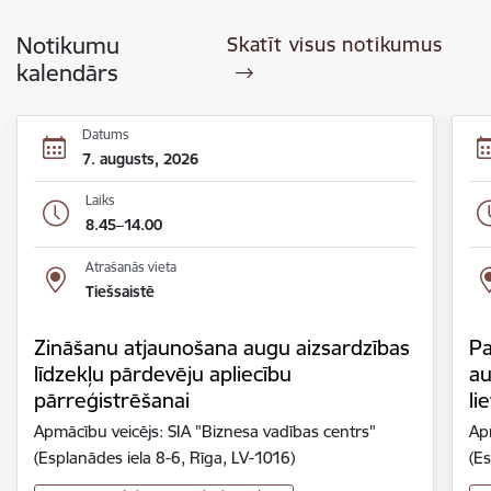
Notikumu
Skatīt visus notikumus
kalendārs
Datums
7. augusts, 2026
Laiks
8.45–14.00
Atrašanās vieta
Tiešsaistē
Zināšanu atjaunošana augu aizsardzības
Pa
līdzekļu pārdevēju apliecību
au
pārreģistrēšanai
li
Apmācību veicējs: SIA "Biznesa vadības centrs"
Ap
(Esplanādes iela 8-6, Rīga, LV-1016)
(Es