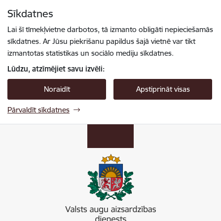
Pāriet uz lapas saturu
Sīkdatnes
Spied
lai meklētu
Enter
Lai šī tīmekļvietne darbotos, tā izmanto obligāti nepieciešamās
sīkdatnes. Ar Jūsu piekrišanu papildus šajā vietnē var tikt
izmantotas statistikas un sociālo mediju sīkdatnes.
Lūdzu, atzīmējiet savu izvēli:
Noraidīt
Apstiprināt visas
Pārvaldīt sīkdatnes
Valsts augu aizsardzības dienests