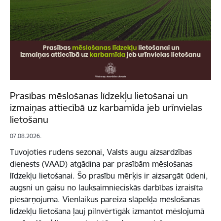
Prasības mēslošanas līdzekļu lietošanai un
izmaiņas attiecībā uz karbamīda jeb urīnvielas
lietošanu
07.08.2026.
Tuvojoties rudens sezonai, Valsts augu aizsardzības
dienests (VAAD) atgādina par prasībām mēslošanas
līdzekļu lietošanai. Šo prasību mērķis ir aizsargāt ūdeni,
augsni un gaisu no lauksaimnieciskās darbības izraisīta
piesārņojuma. Vienlaikus pareiza slāpekļa mēslošanas
līdzekļu lietošana ļauj pilnvērtīgāk izmantot mēslojumā