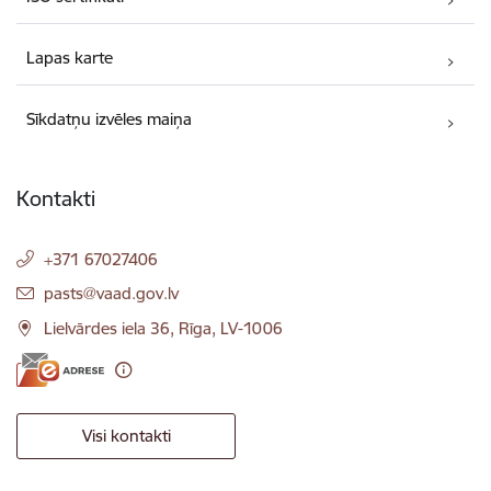
Lapas karte
Sīkdatņu izvēles maiņa
Kontakti
+371 67027406
E-pasts:
pasts@vaad.gov.lv
Lielvārdes iela 36, Rīga, LV-1006
Visi kontakti