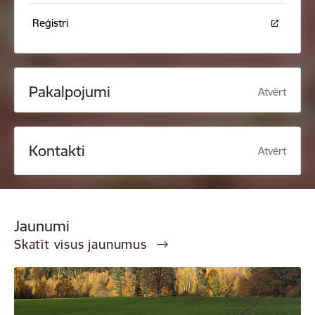
Reģistri
Pakalpojumi
Atvērt
Kontakti
Atvērt
Jaunumi
Skatīt visus jaunumus