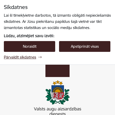
Pāriet uz lapas saturu
Sīkdatnes
Spied
lai meklētu
Enter
Lai šī tīmekļvietne darbotos, tā izmanto obligāti nepieciešamās
sīkdatnes. Ar Jūsu piekrišanu papildus šajā vietnē var tikt
izmantotas statistikas un sociālo mediju sīkdatnes.
Lūdzu, atzīmējiet savu izvēli:
Noraidīt
Apstiprināt visas
Pārvaldīt sīkdatnes
Valsts augu aizsardzības dienests