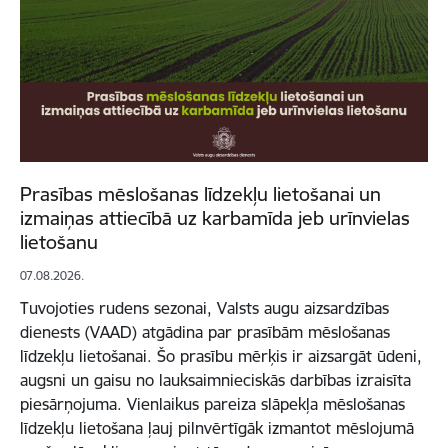
Prasības mēslošanas līdzekļu lietošanai un
izmaiņas attiecībā uz karbamīda jeb urīnvielas
lietošanu
07.08.2026.
Tuvojoties rudens sezonai, Valsts augu aizsardzības
dienests (VAAD) atgādina par prasībām mēslošanas
līdzekļu lietošanai. Šo prasību mērķis ir aizsargāt ūdeni,
augsni un gaisu no lauksaimnieciskās darbības izraisīta
piesārņojuma. Vienlaikus pareiza slāpekļa mēslošanas
līdzekļu lietošana ļauj pilnvērtīgāk izmantot mēslojumā