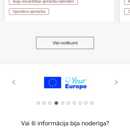
Augu aizsardzības apmācību kalendārs
A
Operatoru apmācība
O
Visi notikumi
Vai šī informācija bija noderīga?