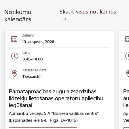
Notikumu
Skatīt visus notikumus
kalendārs
Datums
10. augusts, 2026
Laiks
8.45–14.00
Atrašanās vieta
Tiešsaistē
Pamatapmācības augu aizsardzības
Pa
līdzekļu lietošanas operatoru apliecību
au
iegūšanai
li
Apmācību veicējs: SIA "Biznesa vadības centrs"
Ap
(Esplanādes iela 8-6, Rīga, LV-1016)
Ve