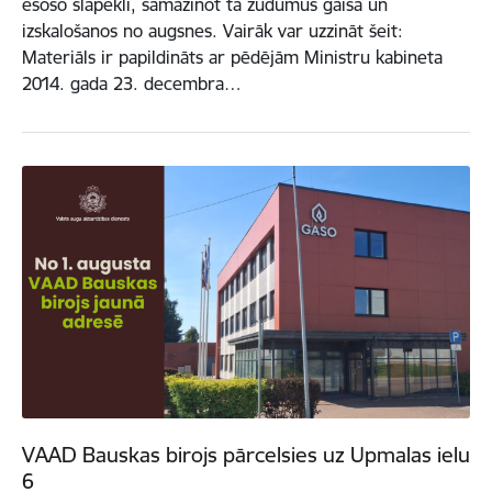
esošo slāpekli, samazinot tā zudumus gaisā un
izskalošanos no augsnes. Vairāk var uzzināt šeit:
Materiāls ir papildināts ar pēdējām Ministru kabineta
2014. gada 23. decembra…
VAAD Bauskas birojs pārcelsies uz Upmalas ielu
6