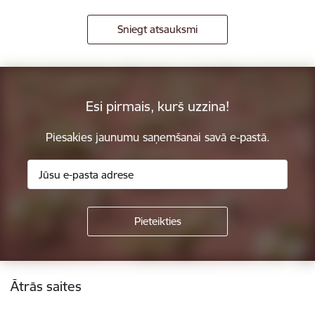
Sniegt atsauksmi
Esi pirmais, kurš uzzina!
Piesakies jaunumu saņemšanai savā e-pastā.
Kājene
Ātrās saites