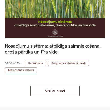
Nosacījumu sistēma: atbildīga saimniekošana,
droša pārtika un tīra vide
14.07.2026.
Uzraudzība
Augu aizsardzības līdzekļi
Mēslošanas līdzekļi
Visi jaunumi