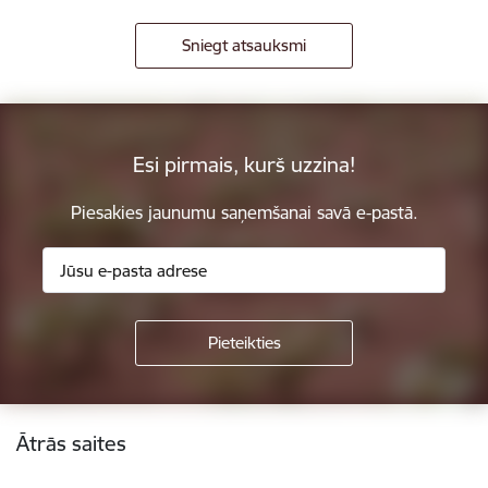
Sniegt atsauksmi
Esi pirmais, kurš uzzina!
Piesakies jaunumu saņemšanai savā e-pastā.
Kājene
Ātrās saites