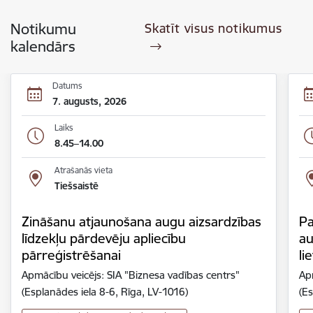
Notikumu
Skatīt visus notikumus
kalendārs
Datums
7. augusts, 2026
Laiks
8.45–14.00
Atrašanās vieta
Tiešsaistē
Zināšanu atjaunošana augu aizsardzības
Pa
līdzekļu pārdevēju apliecību
au
pārreģistrēšanai
li
Apmācību veicējs: SIA "Biznesa vadības centrs"
Ap
(Esplanādes iela 8-6, Rīga, LV-1016)
(Es