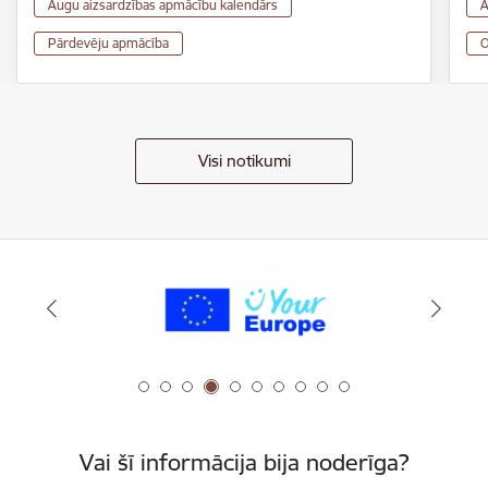
Augu aizsardzības apmācību kalendārs
A
Pārdevēju apmācība
O
Visi notikumi
Vai šī informācija bija noderīga?