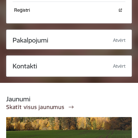
Reģistri
Pakalpojumi
Atvērt
Kontakti
Atvērt
Jaunumi
Skatīt visus jaunumus