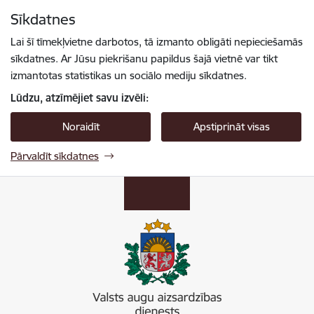
Pāriet uz lapas saturu
Sīkdatnes
Spied
lai meklētu
Enter
Lai šī tīmekļvietne darbotos, tā izmanto obligāti nepieciešamās
sīkdatnes. Ar Jūsu piekrišanu papildus šajā vietnē var tikt
izmantotas statistikas un sociālo mediju sīkdatnes.
Lūdzu, atzīmējiet savu izvēli:
Noraidīt
Apstiprināt visas
Pārvaldīt sīkdatnes
Valsts augu aizsardzības dienests