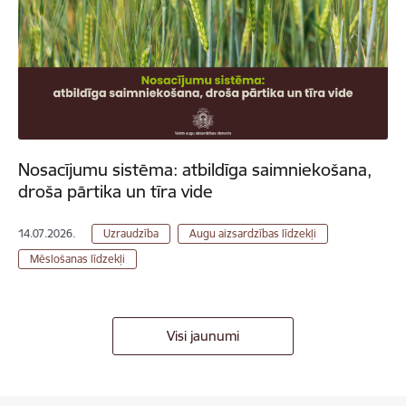
Nosacījumu sistēma: atbildīga saimniekošana,
droša pārtika un tīra vide
14.07.2026.
Uzraudzība
Augu aizsardzības līdzekļi
Mēslošanas līdzekļi
Visi jaunumi