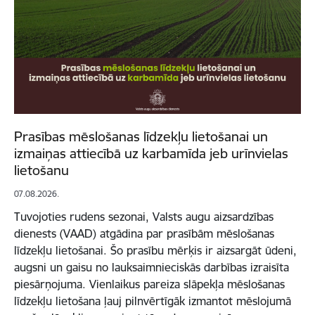
Prasības mēslošanas līdzekļu lietošanai un
izmaiņas attiecībā uz karbamīda jeb urīnvielas
lietošanu
07.08.2026.
Tuvojoties rudens sezonai, Valsts augu aizsardzības
dienests (VAAD) atgādina par prasībām mēslošanas
līdzekļu lietošanai. Šo prasību mērķis ir aizsargāt ūdeni,
augsni un gaisu no lauksaimnieciskās darbības izraisīta
piesārņojuma. Vienlaikus pareiza slāpekļa mēslošanas
līdzekļu lietošana ļauj pilnvērtīgāk izmantot mēslojumā