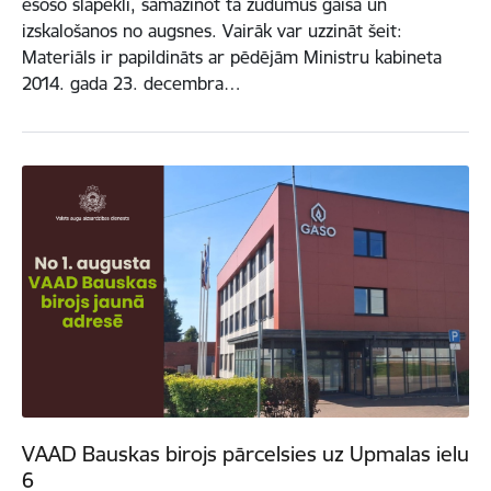
esošo slāpekli, samazinot tā zudumus gaisā un
izskalošanos no augsnes. Vairāk var uzzināt šeit:
Materiāls ir papildināts ar pēdējām Ministru kabineta
2014. gada 23. decembra…
VAAD Bauskas birojs pārcelsies uz Upmalas ielu
6