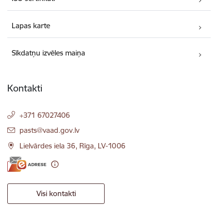
Lapas karte
Sīkdatņu izvēles maiņa
Kontakti
+371 67027406
E-pasts:
pasts@vaad.gov.lv
Lielvārdes iela 36, Rīga, LV-1006
Visi kontakti