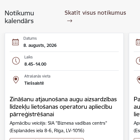
Notikumu
Skatīt visus notikumus
kalendārs
Datums
8. augusts, 2026
Laiks
8.45–14.00
Atrašanās vieta
Tiešsaistē
Zināšanu atjaunošana augu aizsardzības
Pa
līdzekļu lietošanas operatoru apliecību
au
pārreģistrēšanai
li
Apmācību veicējs: SIA "Biznesa vadības centrs"
Ap
(Esplanādes iela 8-6, Rīga, LV-1016)
(Es