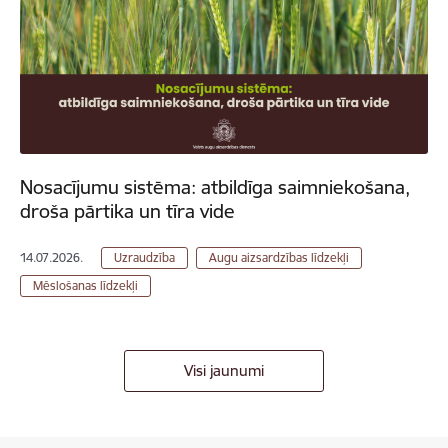
Nosacījumu sistēma: atbildīga saimniekošana,
droša pārtika un tīra vide
14.07.2026.
Uzraudzība
Augu aizsardzības līdzekļi
Mēslošanas līdzekļi
Visi jaunumi