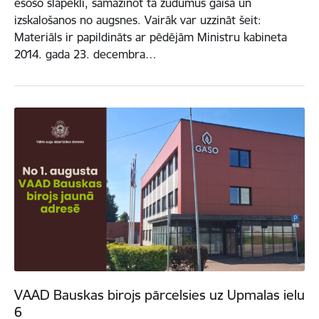
esošo slāpekli, samazinot tā zudumus gaisā un
izskalošanos no augsnes. Vairāk var uzzināt šeit:
Materiāls ir papildināts ar pēdējām Ministru kabineta
2014. gada 23. decembra…
VAAD Bauskas birojs pārcelsies uz Upmalas ielu
6