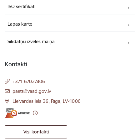
ISO sertifikāti
Lapas karte
Sīkdatņu izvēles maiņa
Kontakti
+371 67027406
E-pasts:
pasts@vaad.gov.lv
Lielvārdes iela 36, Rīga, LV-1006
Visi kontakti