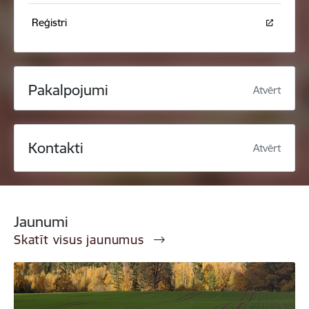
Reģistri
Pakalpojumi
Atvērt
Kontakti
Atvērt
Jaunumi
Skatīt visus jaunumus