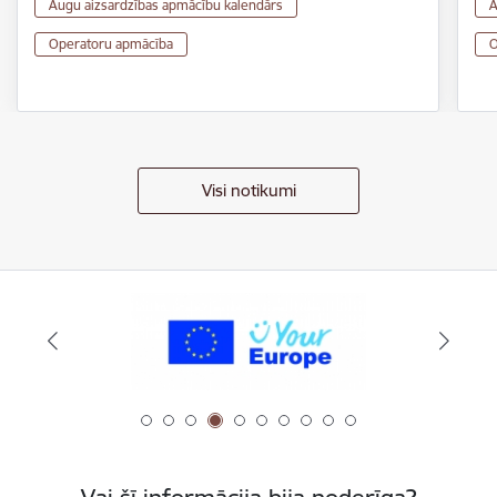
Augu aizsardzības apmācību kalendārs
A
Operatoru apmācība
O
Visi notikumi