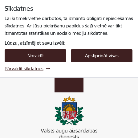
Pāriet uz lapas saturu
Sīkdatnes
Spied
lai meklētu
Enter
Lai šī tīmekļvietne darbotos, tā izmanto obligāti nepieciešamās
sīkdatnes. Ar Jūsu piekrišanu papildus šajā vietnē var tikt
izmantotas statistikas un sociālo mediju sīkdatnes.
Lūdzu, atzīmējiet savu izvēli:
Noraidīt
Apstiprināt visas
Pārvaldīt sīkdatnes
Valsts augu aizsardzības dienests