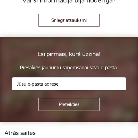
Vai šī informācija bija noderīga?
Sniegt atsauksmi
Esi pirmais, kurš uzzina!
Piesakies jaunumu saņemšanai savā e-pastā.
Kājene
Ātrās saites