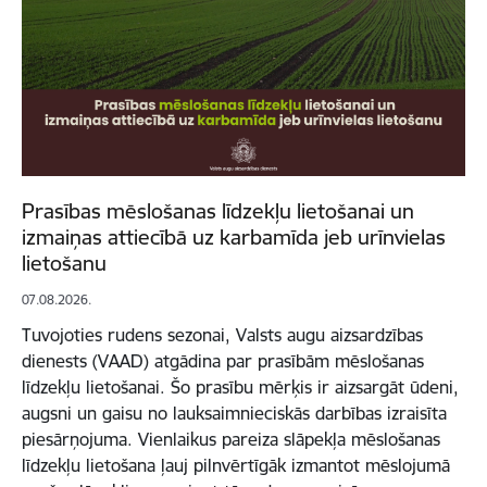
Prasības mēslošanas līdzekļu lietošanai un
izmaiņas attiecībā uz karbamīda jeb urīnvielas
lietošanu
07.08.2026.
Tuvojoties rudens sezonai, Valsts augu aizsardzības
dienests (VAAD) atgādina par prasībām mēslošanas
līdzekļu lietošanai. Šo prasību mērķis ir aizsargāt ūdeni,
augsni un gaisu no lauksaimnieciskās darbības izraisīta
piesārņojuma. Vienlaikus pareiza slāpekļa mēslošanas
līdzekļu lietošana ļauj pilnvērtīgāk izmantot mēslojumā