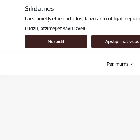
Pāriet uz lapas saturu
Sīkdatnes
Lai šī tīmekļvietne darbotos, tā izmanto obligāti nepiec
Lūdzu, atzīmējiet savu izvēli:
Noraidīt
Apstiprināt visas
Par mums
Valsts augu aizsardzības dienests