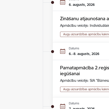
6. augusts, 2026
Zināšanu atjaunošana au
Apmācību veicējs: Individuāla
Augu aizsardzības apmācību kalen
Datums
6.–8. augusts, 2026
Pamatapmācība 2.reģistr
iegūšanai
Apmācību veicējs: SIA "Biznesa
Augu aizsardzības apmācību kalen
Datums
7. augusts, 2026