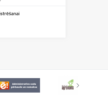
istrēšanai