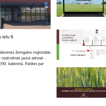
 ielu 6
 dienesta Zemgales reģionālās
ē nodrošinās jaunā adresē -
310. kabinetā. Paldies par