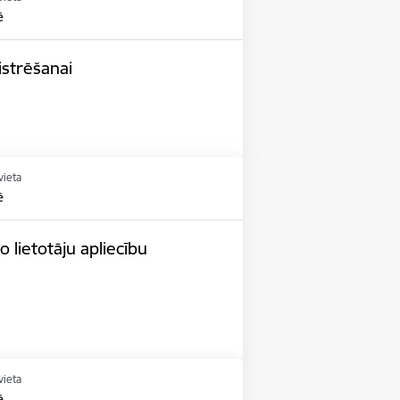
ē
istrēšanai
vieta
ē
 lietotāju apliecību
vieta
ē