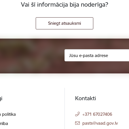
Vai šī informācija bija noderīga?
Sniegt atsauksmi
i
Kontakti
 politika
+371 67027406
E-pasts:
pasts@vaad.gov.lv
mība