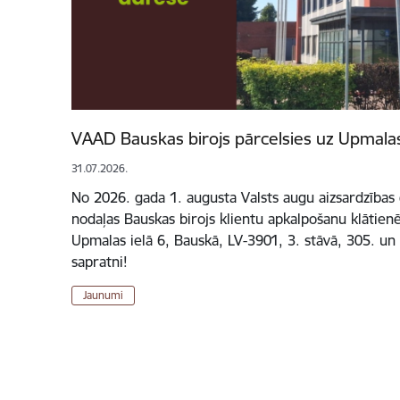
VAAD Bauskas birojs pārcelsies uz Upmalas
31.07.2026.
No 2026. gada 1. augusta Valsts augu aizsardzības
nodaļas Bauskas birojs klientu apkalpošanu klātien
Upmalas ielā 6, Bauskā, LV-3901, 3. stāvā, 305. un 
sapratni!
Jaunumi