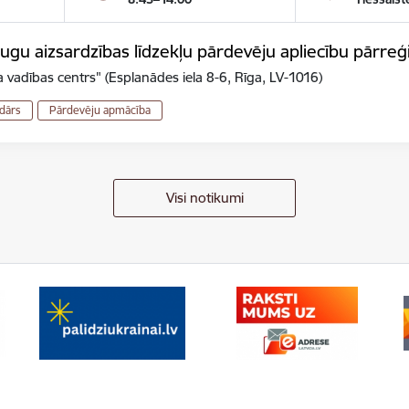
gu aizsardzības līdzekļu pārdevēju apliecību pārreģ
 vadības centrs" (Esplanādes iela 8-6, Rīga, LV-1016)
dārs
Pārdevēju apmācība
Visi notikumi