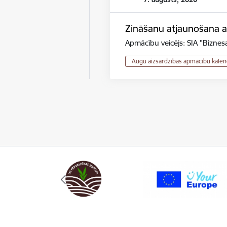
Zināšanu atjaunošana au
Apmācību veicējs: SIA "Biznesa
Augu aizsardzības apmācību kalen