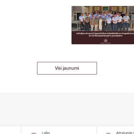
Visi jaunumi
Laiks
Atrašanās 