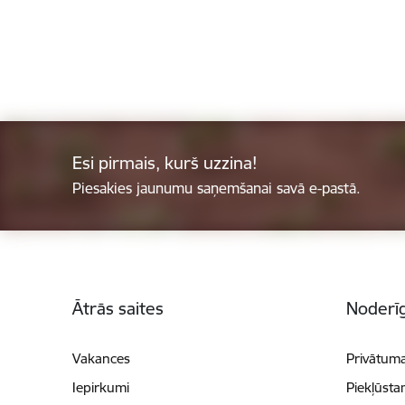
Esi pirmais, kurš uzzina!
Piesakies jaunumu saņemšanai savā e-pastā.
Kājene
Ātrās saites
Noderīg
Vakances
Privātuma
Iepirkumi
Piekļūsta