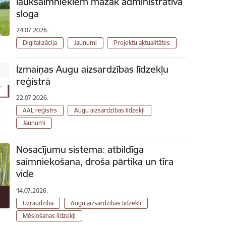
lauksaimniekiem mazāk administratīvā
sloga
24.07.2026.
Digitalizācija
Jaunumi
Projektu aktualitātes
Izmaiņas Augu aizsardzības līdzekļu
reģistrā
22.07.2026.
AAL reģistrs
Augu aizsardzības līdzekļi
Jaunumi
Nosacījumu sistēma: atbildīga
saimniekošana, droša pārtika un tīra
vide
14.07.2026.
Uzraudzība
Augu aizsardzības līdzekļi
Mēslošanas līdzekļi