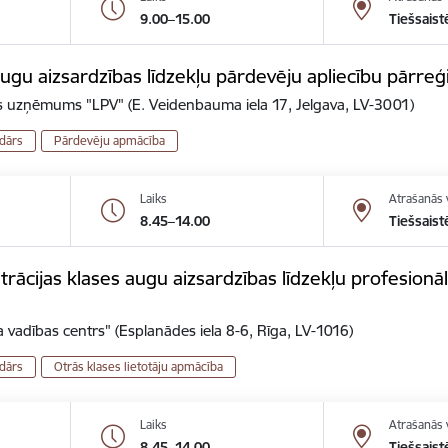
9.00–15.00
Tiešsaist
gu aizsardzības līdzekļu pārdevēju apliecību pārreģ
is uzņēmums "LPV" (E. Veidenbauma iela 17, Jelgava, LV-3001)
dārs
Pārdevēju apmācība
Laiks
Atrašanās 
8.45–14.00
Tiešsaist
ācijas klases augu aizsardzības līdzekļu profesionālo
 vadības centrs" (Esplanādes iela 8-6, Rīga, LV-1016)
dārs
Otrās klases lietotāju apmācība
Laiks
Atrašanās 
8.45–14.00
Tiešsaist