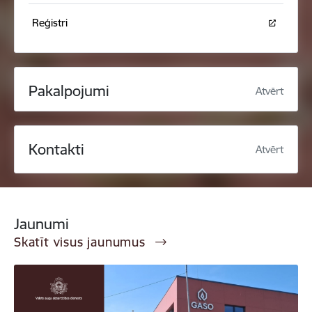
Reģistri
Pakalpojumi
Atvērt
Kontakti
Atvērt
Jaunumi
Skatīt visus jaunumus