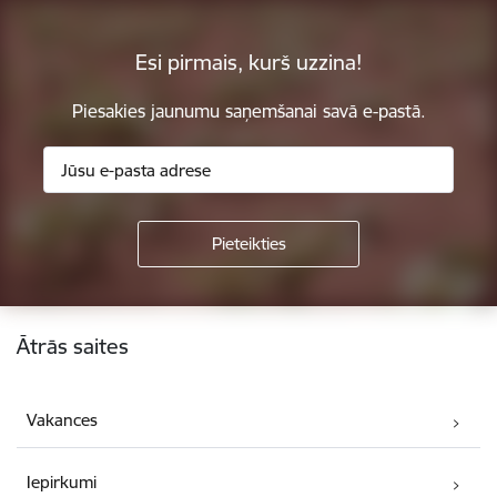
Esi pirmais, kurš uzzina!
Piesakies jaunumu saņemšanai savā e-pastā.
Kājene
Ātrās saites
Vakances
Iepirkumi