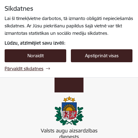
Pāriet uz lapas saturu
Sīkdatnes
Spied
lai meklētu
Enter
Lai šī tīmekļvietne darbotos, tā izmanto obligāti nepieciešamās
sīkdatnes. Ar Jūsu piekrišanu papildus šajā vietnē var tikt
izmantotas statistikas un sociālo mediju sīkdatnes.
Lūdzu, atzīmējiet savu izvēli:
Noraidīt
Apstiprināt visas
Pārvaldīt sīkdatnes
Valsts augu aizsardzības dienests