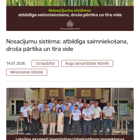
Nosacījumu sistēma: atbildīga saimniekošana,
droša pārtika un tīra vide
14.07.2026.
Uzraudzība
Augu aizsardzības līdzekļi
Mēslošanas līdzekļi