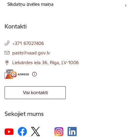
Sīkdatņu izvēles maiņa
Kontakti
+371 67027406
E-pasts:
pasts@vaad.gov.lv
Lielvārdes iela 36, Rīga, LV-1006
Visi kontakti
Sekojiet mums