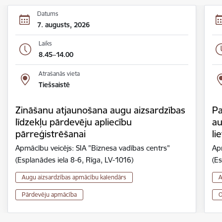
Datums
7. augusts, 2026
Laiks
8.45–14.00
Atrašanās vieta
Tiešsaistē
Zināšanu atjaunošana augu aizsardzības
Pa
līdzekļu pārdevēju apliecību
au
pārreģistrēšanai
li
Apmācību veicējs: SIA "Biznesa vadības centrs"
Ap
(Esplanādes iela 8-6, Rīga, LV-1016)
(Es
Augu aizsardzības apmācību kalendārs
A
Pārdevēju apmācība
O