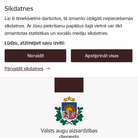
Pāriet uz lapas saturu
Sīkdatnes
Spied
lai meklētu
Enter
Lai šī tīmekļvietne darbotos, tā izmanto obligāti nepieciešamās
sīkdatnes. Ar Jūsu piekrišanu papildus šajā vietnē var tikt
izmantotas statistikas un sociālo mediju sīkdatnes.
Lūdzu, atzīmējiet savu izvēli:
Noraidīt
Apstiprināt visas
Pārvaldīt sīkdatnes
Valsts augu aizsardzības dienests