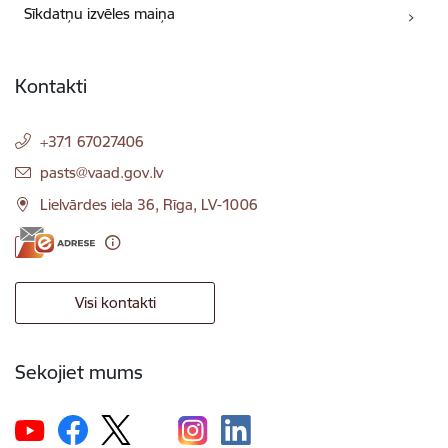
Sīkdatņu izvēles maiņa
Kontakti
+371 67027406
E-pasts:
pasts@vaad.gov.lv
Lielvārdes iela 36, Rīga, LV-1006
Visi kontakti
Sekojiet mums