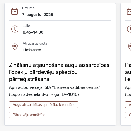
Datums
7. augusts, 2026
Laiks
8.45–14.00
Atrašanās vieta
Tiešsaistē
Zināšanu atjaunošana augu aizsardzības
Pa
līdzekļu pārdevēju apliecību
au
pārreģistrēšanai
li
Apmācību veicējs: SIA "Biznesa vadības centrs"
Ap
(Esplanādes iela 8-6, Rīga, LV-1016)
(Es
Augu aizsardzības apmācību kalendārs
A
Pārdevēju apmācība
O