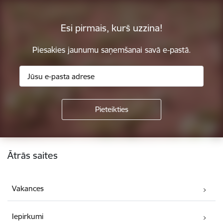
Esi pirmais, kurš uzzina!
Piesakies jaunumu saņemšanai savā e-pastā.
Kājene
Ātrās saites
Vakances
Iepirkumi