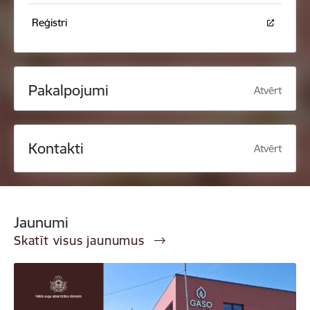
Reģistri
Pakalpojumi
Atvērt
Kontakti
Atvērt
Jaunumi
Skatīt visus jaunumus