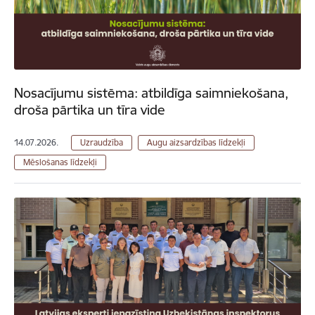
Nosacījumu sistēma: atbildīga saimniekošana,
droša pārtika un tīra vide
14.07.2026.
Uzraudzība
Augu aizsardzības līdzekļi
Mēslošanas līdzekļi