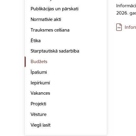
Informāc
Publikācijas un pārskati
2026. ga
Normatīvie akti
Lejupielā
Info
Trauksmes celšana
Ētika
Starptautiskā sadarbība
Budžets
Īpašumi
Iepirkumi
Vakances
Projekti
Vēsture
Viegli lasīt