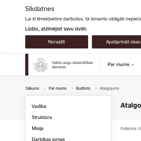
Pāriet uz lapas saturu
Sīkdatnes
Lai šī tīmekļvietne darbotos, tā izmanto obligāti nepiec
Lūdzu, atzīmējiet savu izvēli:
Noraidīt
Apstiprināt visas
Par mums
Sākums
Par mums
Budžets
Atalgojums
Atalg
Vadība
Struktūra
Misija
Publicēts: 
Darbības jomas