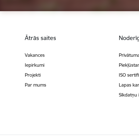
Kājene
Ātrās saites
Noderīg
Vakances
Privātuma
Iepirkumi
Piekļūsta
Projekti
ISO sertif
Par mums
Lapas kar
Sīkdatņu 