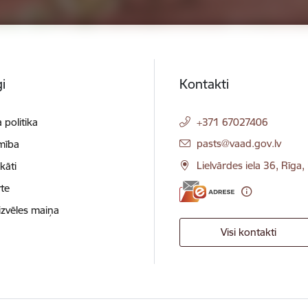
i
Kontakti
 politika
+371 67027406
E-pasts:
pasts@vaad.gov.lv
mība
Lielvārdes iela 36, Rīga
ikāti
te
izvēles maiņa
Visi kontakti