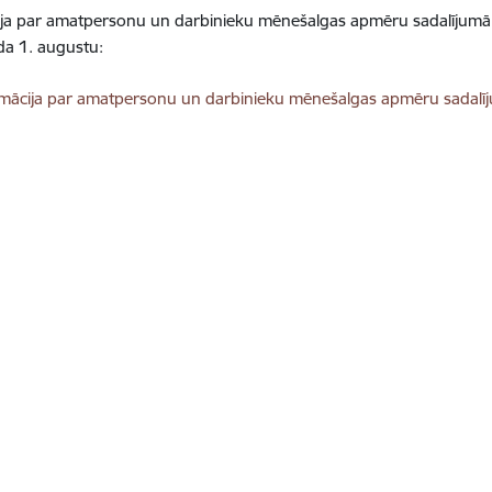
ija par amatpersonu un darbinieku mēnešalgas apmēru sadalījumā
da 1. augustu:
dēt:
rmācija par amatpersonu un darbinieku mēnešalgas apmēru sadal