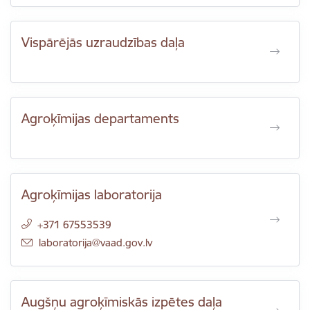
Vispārējās uzraudzības daļa
Agroķīmijas departaments
Agroķīmijas laboratorija
+371 67553539
E-pasts:
laboratorija@vaad.gov.lv
Augšņu agroķīmiskās izpētes daļa