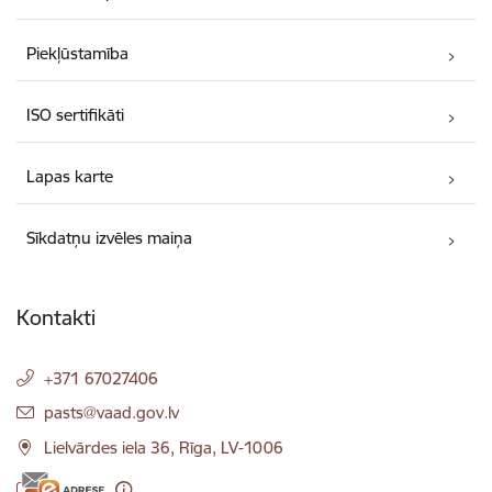
Piekļūstamība
ISO sertifikāti
Lapas karte
Sīkdatņu izvēles maiņa
Kontakti
+371 67027406
E-pasts:
pasts@vaad.gov.lv
Lielvārdes iela 36, Rīga, LV-1006