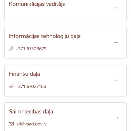
Komunikācijas vadītājs
Informācijas tehnoloģiju daļa
+371 67323679
Finanšu daļa
+371 67027105
Saimniecības daļa
E-pasts:
sd@vaad.gov.lv