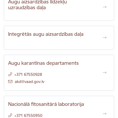
Augu aizsardzības līdzekļu
uzraudzības daļa
Integrētās augu aizsardzības daļa
Augu karantīnas departaments
+371 67550928
E-pasts:
akd@vaad.gov.lv
Nacionālā fitosanitārā laboratorija
+371 67550950