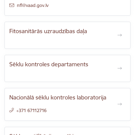
E-pasts:
nfl@vaad.gov.lv
Fitosanitārās uzraudzības daļa
Sēklu kontroles departaments
Nacionālā sēklu kontroles laboratorija
+371 67112716