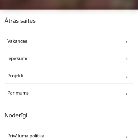
Kājene
Ātrās saites
Vakances
Iepirkumi
Projekti
Par mums
Noderīgi
Privātuma politika