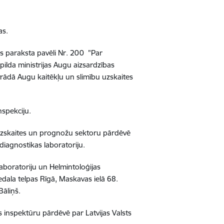
as.
is paraksta pavēli Nr. 200 "Par
 pilda ministrijas Augu aizsardzības
trādā Augu kaitēkļu un slimību uzskaites
nspekciju.
 uzskaites un prognožu sektoru pārdēvē
iagnostikas laboratoriju.
aboratoriju un Helmintoloģijas
edala telpas Rīgā, Maskavas ielā 68.
Bāliņš.
s inspektūru pārdēvē par Latvijas Valsts