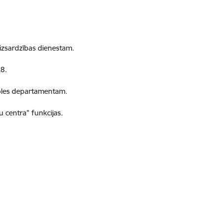
aizsardzības dienestam.
38.
roles departamentam.
 centra" funkcijas.