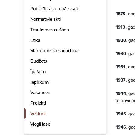
Publikācijas un pārskati
1875
.
gad
Normatīvie akti
1913
. ga
Trauksmes celšana
Ētika
1930
. ga
Starptautiskā sadarbība
1930
. ga
Budžets
1931
. ga
Īpašumi
1937
. ga
Iepirkumi
Vakances
1944
. ga
to apvien
Projekti
Vēsture
1945
. ga
Viegli lasīt
1946
. ga