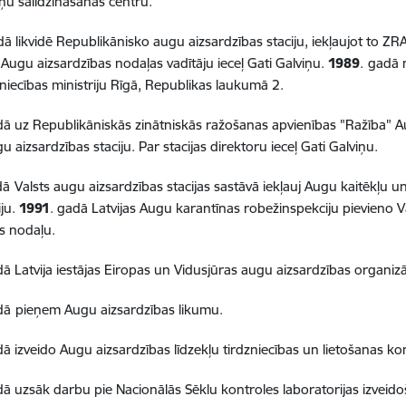
ņu salīdzināšanas centru.
ā likvidē Republikānisko augu aizsardzības staciju, iekļaujot to Z
r Augu aizsardzības nodaļas vadītāju ieceļ Gati Galviņu.
1989
.
gadā 
iecības ministriju Rīgā, Republikas laukumā 2.
dā uz Republikāniskās zinātniskās ražošanas apvienības "Ražība" 
u aizsardzības staciju. Par stacijas direktoru ieceļ Gati Galviņu.
dā
Valsts augu aizsardzības stacijas sastāvā iekļauj Augu kaitēkļu 
iju.
1991
. gadā Latvijas Augu karantīnas robežinspekciju pievieno V
s nodaļu.
dā Latvija iestājas Eiropas un Vidusjūras augu aizsardzības organizā
dā
pieņem Augu aizsardzības likumu.
dā izveido Augu aizsardzības līdzekļu tirdzniecības un lietošanas k
dā uzsāk darbu pie Nacionālās Sēklu kontroles laboratorijas izveid