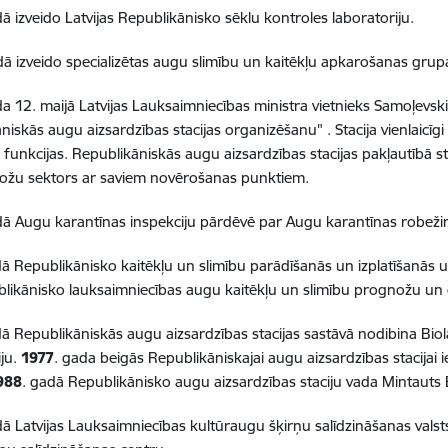
dā izveido Latvijas Republikānisko sēklu kontroles laboratoriju.
dā izveido specializētas augu slimību un kaitēkļu apkarošanas grup
da 12. maijā Latvijas Lauksaimniecības ministra vietnieks Samoļevsk
niskās augu aizsardzības stacijas organizēšanu" . Stacija vienlaicīgi
 funkcijas. Republikāniskās augu aizsardzības stacijas pakļautībā s
ožu sektors ar saviem novērošanas punktiem.
dā Augu karantīnas inspekciju pārdēvē par Augu karantīnas robeži
dā Republikānisko kaitēkļu un slimību parādīšanās un izplatīšanās
likānisko lauksaimniecības augu kaitēkļu un slimību prognožu un d
dā Republikāniskās augu aizsardzības stacijas sastāvā nodibina Biol
iju.
1977
. gada beigās Republikāniskajai augu aizsardzības stacijai i
988
. gadā Republikānisko augu aizsardzības staciju vada Mintauts 
dā Latvijas Lauksaimniecības kultūraugu šķirņu salīdzināšanas valst