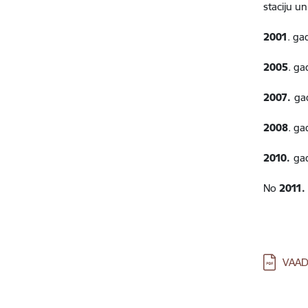
staciju u
2001
. ga
2005
. ga
2007.
ga
2008
. ga
2010.
ga
No
2011
Lejupielā
VAAD 