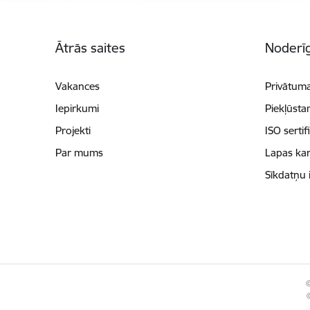
Kājene
Ātrās saites
Noderīg
Vakances
Privātuma
Iepirkumi
Piekļūsta
Projekti
ISO sertif
Par mums
Lapas kar
Sīkdatņu 
©
©