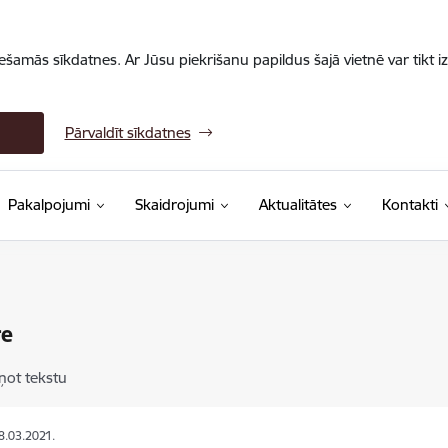
iešamās sīkdatnes. Ar Jūsu piekrišanu papildus šajā vietnē var tikt i
Pārvaldīt sīkdatnes
Pakalpojumi
Skaidrojumi
Aktualitātes
Kontakti
re
ņot tekstu
18.03.2021.