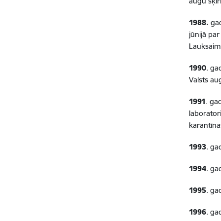
augu šķir
1988.
gad
jūnijā pa
Lauksaimn
1990
. ga
Valsts aug
1991
. ga
laborator
karantīna
1993
. ga
1994
. ga
1995
. ga
1996
. ga