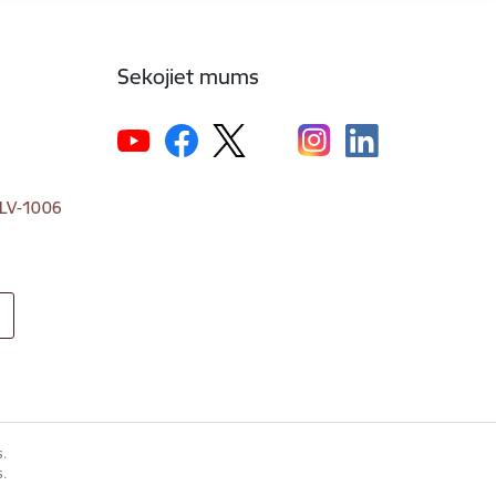
Sekojiet mums
, LV-1006
s.
s.