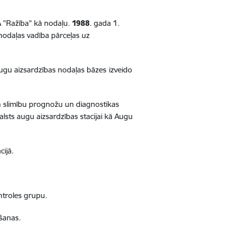
RA "Ražība" kā nodaļu.
1988
. gada 1.
nodaļas vadība pārceļas uz
Augu aizsardzības nodaļas bāzes
izveido
un slimību prognožu un diagnostikas
alsts augu aizsardzības stacijai kā Augu
cijā.
ontroles grupu.
ošanas.