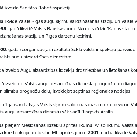
dā izveido Sanitāro Robežinspekciju.
dā likvidē Valsts Rīgas augu šķirņu salīdzināšanas staciju un Valsts
998
. gadā likvidē Valsts Bauskas augu šķirņu salīdzināšanas staciju
līdzināšanas staciju un Rīgas dārzeņu iecirkni.
000
. gadā reorganizācijas rezultātā Sēklu valsts inspekciju pārvei
Valsts augu aizsardzības dienestam.
dā izveido Augu aizsardzības līdzekļu tirdzniecības un lietošanas ko
dā izveidoto Valsts augu aizsardzības dienesta prognožu un diagno
un slimību prognožu daļu, izveidojot septiņas reģionālās nodaļas.
da 1.janvārī Latvijas Valsts šķirņu salīdzināšanas centru pievieno V
ts augu aizsardzības dienestu sāk vadīt Ringolds Arnītis.
dā pieņem Mēslošanas līdzekļu aprites likumu. Ar šo likumu Valsts 
virkne funkciju un tiesību ML aprites jomā.
2001
. gadāa likvidē Val