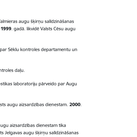
 Valmieras augu šķirņu salīdzināšanas
.
1999
. gadā. likvidē Valsts Cēsu augu
do par Sēklu kontroles departamentu un
ntroles daļu.
stikas laboratoriju pārveido par Augu
alsts augu aizsardzības dienestam.
2000
.
augu aizsardzības dienestam tika
sts Jelgavas augu šķirņu salīdzināšanas