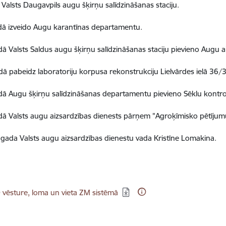
n Valsts Daugavpils augu šķirņu salīdzināšanas staciju.
dā izveido Augu karantīnas departamentu.
dā Valsts Saldus augu šķirņu salīdzināšanas staciju pievieno Augu 
dā pabeidz laboratoriju korpusa rekonstrukciju Lielvārdes ielā 36/
dā Augu šķirņu salīdzināšanas departamentu pievieno Sēklu kont
dā Valsts augu aizsardzības dienests pārņem "Agroķīmisko pētījumu
.
gada Valsts augu aizsardzības dienestu vada Kristīne Lomakina.
dēt:
vēsture, loma un vieta ZM sistēmā