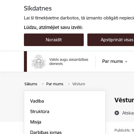
Pāriet uz lapas saturu
Sīkdatnes
Lai šī tīmekļvietne darbotos, tā izmanto obligāti nepiec
Lūdzu, atzīmējiet savu izvēli:
Noraidīt
Apstiprināt visas
Par mums
Sākums
Par mums
Vēsture
Vēstu
Vadība
Struktūra
Atska
Misija
Publicēts: 
Darbības jomas