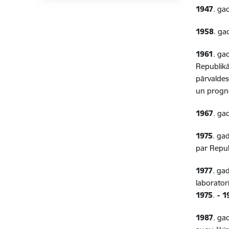
1947
. ga
1958
. ga
1961
. ga
Republikā
pārvaldes
un progn
1967
. ga
1975
. ga
par Repub
1977
. ga
laborator
1975
.
- 1
1987
. ga