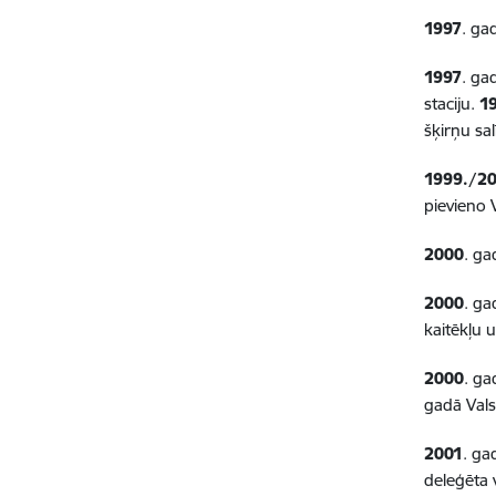
1997
. ga
1997
. ga
staciju.
1
šķirņu sa
1999./2
pievieno 
2000
. ga
2000
. ga
kaitēkļu 
2000
. ga
gadā Vals
2001
. ga
deleģēta 