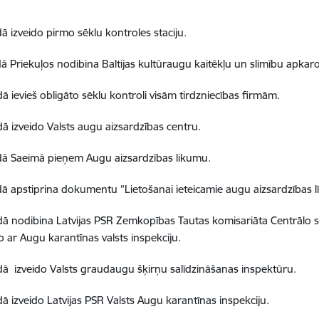
ā izveido pirmo sēklu kontroles staciju.
dā Priekuļos nodibina Baltijas kultūraugu kaitēkļu un slimību apkaro
dā ievieš obligāto sēklu kontroli visām tirdzniecības firmām.
dā izveido Valsts augu aizsardzības centru.
dā Saeimā pieņem Augu aizsardzības likumu.
dā apstiprina dokumentu ”Lietošanai ieteicamie augu aizsardzības lī
dā nodibina Latvijas PSR Zemkopības Tautas komisariāta Centrālo s
o ar Augu karantīnas valsts inspekciju.
dā izveido Valsts graudaugu šķirņu salīdzināšanas inspektūru.
dā izveido Latvijas PSR Valsts Augu karantīnas inspekciju.