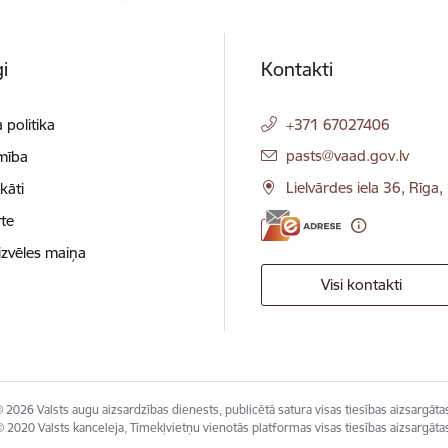
i
Kontakti
 politika
+371 67027406
E-pasts:
pasts@vaad.gov.lv
mība
Lielvārdes iela 36, Rīga
ikāti
te
izvēles maiņa
Visi kontakti
 2026 Valsts augu aizsardzības dienests, publicētā satura visas tiesības aizsargāta
 2020 Valsts kanceleja, Tīmekļvietņu vienotās platformas visas tiesības aizsargāta