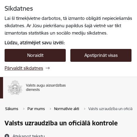
Pāriet uz lapas saturu
Sīkdatnes
Spied
lai meklētu
Enter
Lai šī tīmekļvietne darbotos, tā izmanto obligāti nepieciešamās
sīkdatnes. Ar Jūsu piekrišanu papildus šajā vietnē var tikt
izmantotas statistikas un sociālo mediju sīkdatnes.
Lūdzu, atzīmējiet savu izvēli:
Noraidīt
Apstiprināt visas
Pārvaldīt sīkdatnes
Sākums
Par mums
Normatīvie akti
Valsts uzraudzība un oficiālā
Valsts uzraudzība un oficiālā kontrole
Atskaņot tekstu