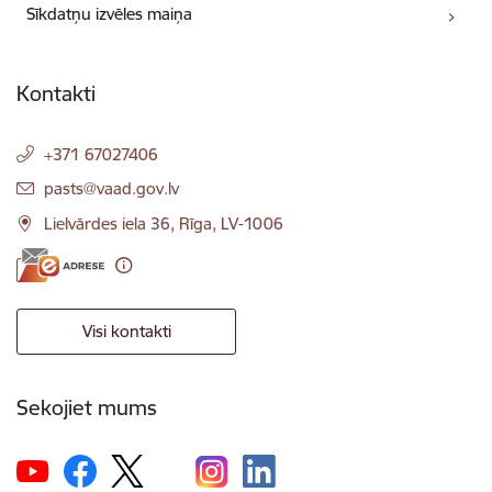
Sīkdatņu izvēles maiņa
Kontakti
+371 67027406
E-pasts:
pasts@vaad.gov.lv
Lielvārdes iela 36, Rīga, LV-1006
Visi kontakti
Sekojiet mums