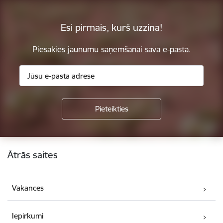
Esi pirmais, kurš uzzina!
Piesakies jaunumu saņemšanai savā e-pastā.
Kājene
Ātrās saites
Vakances
Iepirkumi