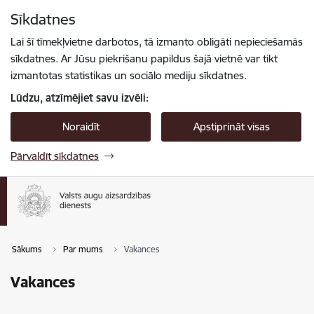
Pāriet uz lapas saturu
Sīkdatnes
Spied
lai meklētu
Enter
Lai šī tīmekļvietne darbotos, tā izmanto obligāti nepieciešamās
sīkdatnes. Ar Jūsu piekrišanu papildus šajā vietnē var tikt
izmantotas statistikas un sociālo mediju sīkdatnes.
Lūdzu, atzīmējiet savu izvēli:
Noraidīt
Apstiprināt visas
Pārvaldīt sīkdatnes
Sākums
Par mums
Vakances
Vakances