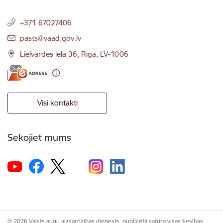
+371 67027406
E-pasts:
pasts@vaad.gov.lv
Lielvārdes iela 36, Rīga, LV-1006
Visi kontakti
Sekojiet mums
© 2026 Valsts augu aizsardzības dienests, publicētā satura visas tiesības