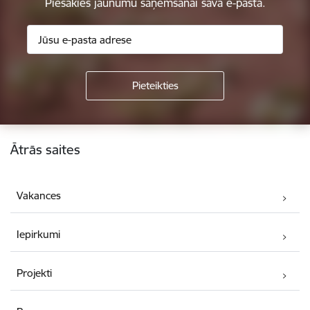
Piesakies jaunumu saņemšanai savā e-pastā.
Kājene
Ātrās saites
Vakances
Iepirkumi
Projekti