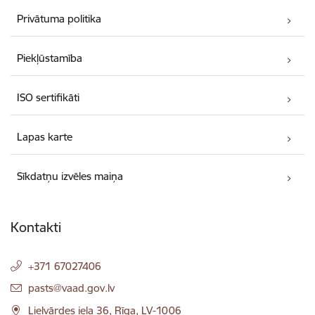
Privātuma politika
Piekļūstamība
ISO sertifikāti
Lapas karte
Sīkdatņu izvēles maiņa
Kontakti
+371 67027406
E-pasts:
pasts@vaad.gov.lv
Lielvārdes iela 36, Rīga, LV-1006