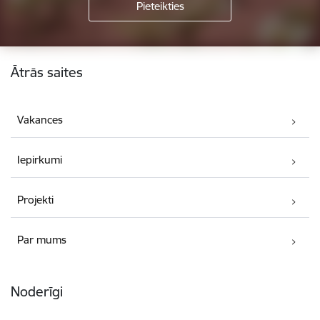
Kājene
Ātrās saites
Vakances
Iepirkumi
Projekti
Par mums
Noderīgi