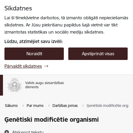
Pāriet uz lapas saturu
Sīkdatnes
Spied
lai meklētu
Enter
Lai šī tīmekļvietne darbotos, tā izmanto obligāti nepieciešamās
sīkdatnes. Ar Jūsu piekrišanu papildus šajā vietnē var tikt
izmantotas statistikas un sociālo mediju sīkdatnes.
Lūdzu, atzīmējiet savu izvēli:
Noraidīt
Apstiprināt visas
Pārvaldīt sīkdatnes
Sākums
Par mums
Darbības jomas
Ģenētiski modificētie organ
Ģenētiski modificētie organismi
Atskaņot tekstu