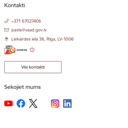
Kontakti
+371 67027406
E-pasts:
pasts@vaad.gov.lv
Lielvārdes iela 36, Rīga, LV-1006
Visi kontakti
Sekojiet mums