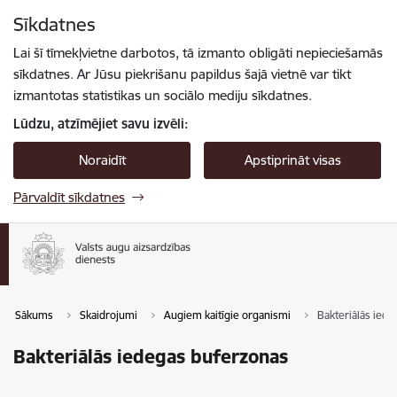
Pāriet uz lapas saturu
Sīkdatnes
Spied
lai meklētu
Enter
Lai šī tīmekļvietne darbotos, tā izmanto obligāti nepieciešamās
sīkdatnes. Ar Jūsu piekrišanu papildus šajā vietnē var tikt
izmantotas statistikas un sociālo mediju sīkdatnes.
Lūdzu, atzīmējiet savu izvēli:
Noraidīt
Apstiprināt visas
Pārvaldīt sīkdatnes
Sākums
Skaidrojumi
Augiem kaitīgie organismi
Bakteriālās ied
Bakteriālās iedegas buferzonas