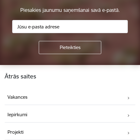
Piesakies jaunumu saņemšanai savā e-pastā.
Kājene
Ātrās saites
Vakances
Iepirkumi
Projekti