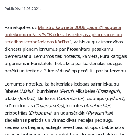
Publicēts: 11.05.2021.
Pamatojoties uz
Ministru kabineta 2008.gada 21.augusta
noteikumiem Nr.575 "Bakteriālās iedegas apkarošanas un
izplatības ierobežošanas kārtība
”, Valsts augu aizsardzības
dienests pieņem lēmumus par fitosanitāro pasākumu
piemērošanu. Lēmumos tiek noteikts, ka vieta, kurā kaitīgais
organisms ir konstatēts, tiek atzīta par bakteriālās iedegas
perēkli un teritorija 3 km rādiusā ap perēkli – par buferzonu.
Lēmumos noteikts, ka bakteriālās iedegas saimniekaugu
(ābeles (
Malus
), bumbieres (
Pyrus
), vilkābeles (
Crataegus
),
pīlādži (
Sorbus
), klintenes (
Cotoneaster
), cidonijas (
Cydonia
),
krūmcidonijas (
Chaenomeles
), korintes (
Amelanchier
),
eriobotrijas (
Eriobotrya
) un ugunsērkšķi (
Pyracantha
))
ziedēšanas periodā un vismaz divas nedēļas pēc augu
ziedēšanas beigām, aizliegts ievest bišu stropus bakteriālās
iedegas buferzonā un pārvietot bišu stropus no bakteriālās