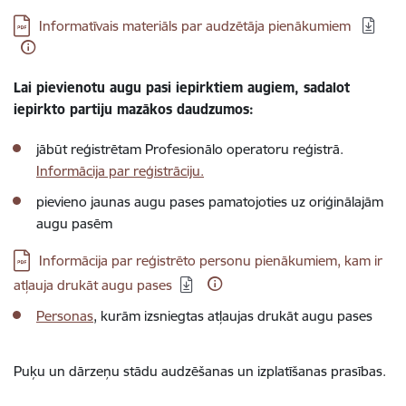
Lejupielādēt:
Informatīvais materiāls par audzētāja pienākumiem
Lai pievienotu augu pasi iepirktiem augiem, sadalot
iepirkto partiju mazākos daudzumos:
jābūt reģistrētam Profesionālo operatoru reģistrā.
Informācija par reģistrāciju
.
pievieno jaunas augu pases
pamatojoties uz oriģinālajām
augu pasēm
Lejupielādēt:
Informācija par reģistrēto personu pienākumiem, kam ir
atļauja drukāt augu pases
Personas
, kurām izsniegtas atļaujas drukāt augu pases
Puķu un dārzeņu stādu audzēšanas un izplatīšanas prasības.