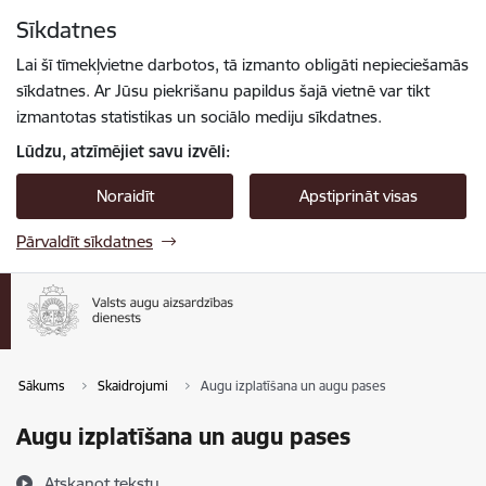
Pāriet uz lapas saturu
Sīkdatnes
Spied
lai meklētu
Enter
Lai šī tīmekļvietne darbotos, tā izmanto obligāti nepieciešamās
sīkdatnes. Ar Jūsu piekrišanu papildus šajā vietnē var tikt
izmantotas statistikas un sociālo mediju sīkdatnes.
Lūdzu, atzīmējiet savu izvēli:
Noraidīt
Apstiprināt visas
Pārvaldīt sīkdatnes
Sākums
Skaidrojumi
Augu izplatīšana un augu pases
Augu izplatīšana un augu pases
Atskaņot tekstu