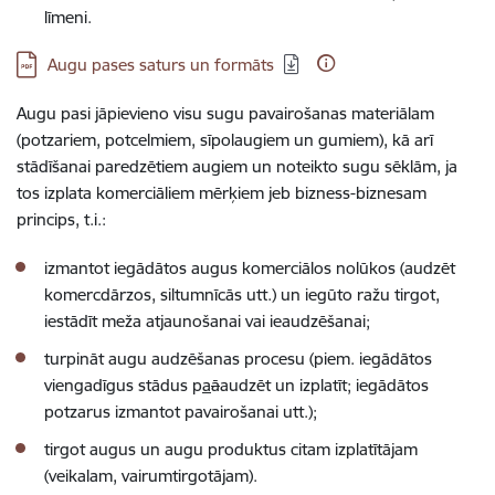
līmeni.
Lejupielādēt:
Augu pases saturs un formāts
Augu pasi jāpievieno visu sugu pavairošanas materiālam
(potzariem, potcelmiem, sīpolaugiem un gumiem), kā arī
stādīšanai paredzētiem augiem un noteikto sugu sēklām, ja
tos izplata komerciāliem mērķiem jeb bizness-biznesam
princips, t.i.:
izmantot iegādātos augus komerciālos nolūkos (audzēt
komercdārzos, siltumnīcās utt.) un iegūto ražu tirgot,
iestādīt meža atjaunošanai vai ieaudzēšanai;
turpināt augu audzēšanas procesu (piem. iegādātos
viengadīgus stādus p
a
ā
audzēt un izplatīt; iegādātos
potzarus izmantot pavairošanai utt.);
tirgot augus un augu produktus citam izplatītājam
(veikalam, vairumtirgotājam).