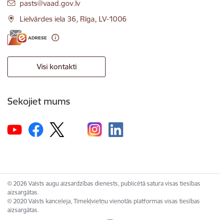
E-pasts:
pasts@vaad.gov.lv
Lielvārdes iela 36, Rīga, LV-1006
Visi kontakti
Sekojiet mums
© 2026 Valsts augu aizsardzības dienests, publicētā satura visas tiesības
aizsargātas.
© 2020 Valsts kanceleja, Tīmekļvietņu vienotās platformas visas tiesības
aizsargātas.