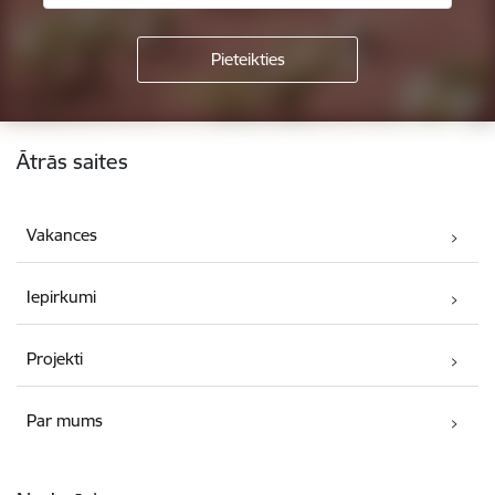
Kājene
Ātrās saites
Vakances
Iepirkumi
Projekti
Par mums