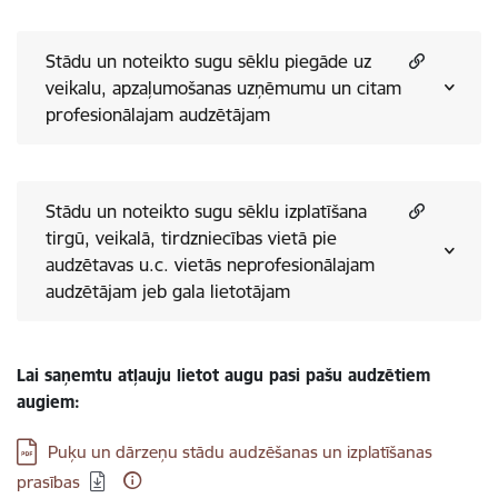
Stādu un noteikto sugu sēklu piegāde uz
veikalu, apzaļumošanas uzņēmumu un citam
profesionālajam audzētājam
Stādu un noteikto sugu sēklu izplatīšana
tirgū, veikalā, tirdzniecības vietā pie
audzētavas u.c. vietās neprofesionālajam
audzētājam jeb gala lietotājam
Lai saņemtu atļauju lietot augu pasi pašu audzētiem
augiem:
Lejupielādēt:
Puķu un dārzeņu stādu audzēšanas un izplatīšanas
prasības