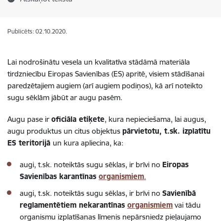
Publicēts: 02.10.2020.
Lai nodrošinātu vesela un kvalitatīva stādāmā materiāla
tirdzniecību Eiropas Savienības (ES) apritē, visiem stādīšanai
paredzētajiem augiem (arī augiem podiņos), kā arī noteikto
sugu sēklām
jābūt ar augu pasēm.
Augu pase ir
oficiāla etiķete
, kura nepieciešama, lai augus,
augu produktus un citus objektus
pārvietotu, t.sk. izplatītu
ES teritorijā
un kura apliecina, ka:
augi, t.sk. noteiktās sugu sēklas, ir brīvi no
Eiropas
Savienības karantīnas
organismiem
.
augi, t.sk. noteiktās sugu sēklas, ir brīvi no
Savienībā
reglamentētiem nekarantīnas
organismiem
v
ai tādu
organismu izplatīšanas līmenis
nepārsniedz pieļaujamo