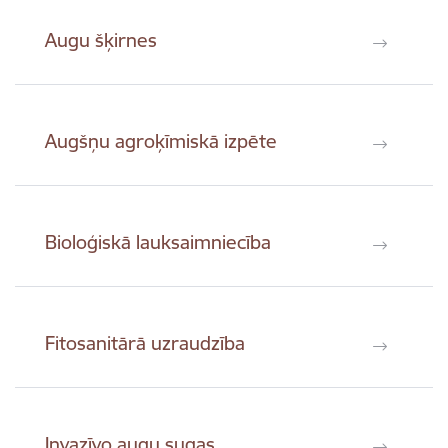
Augu šķirnes
Augšņu agroķīmiskā izpēte
Bioloģiskā lauksaimniecība
Fitosanitārā uzraudzība
Invazīvo augu sugas