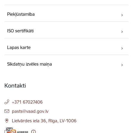
Piekļūstamība
ISO sertifikāti
Lapas karte
Sīkdatņu izvēles maiņa
Kontakti
+371 67027406
E-pasts:
pasts@vaad.gov.lv
Lielvārdes iela 36, Rīga, LV-1006