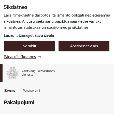
Pāriet uz lapas saturu
Sīkdatnes
Spied
lai meklētu
Enter
Lai šī tīmekļvietne darbotos, tā izmanto obligāti nepieciešamās
sīkdatnes. Ar Jūsu piekrišanu papildus šajā vietnē var tikt
izmantotas statistikas un sociālo mediju sīkdatnes.
Lūdzu, atzīmējiet savu izvēli:
Noraidīt
Apstiprināt visas
Pārvaldīt sīkdatnes
Sākums
Pakalpojumi
Pakalpojumi