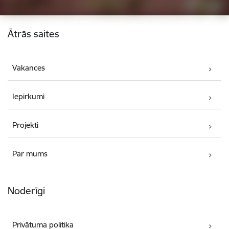
Kājene
Ātrās saites
Vakances
Iepirkumi
Projekti
Par mums
Noderīgi
Privātuma politika