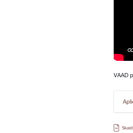
VAAD p
Apl
Lejupielā
Skaid