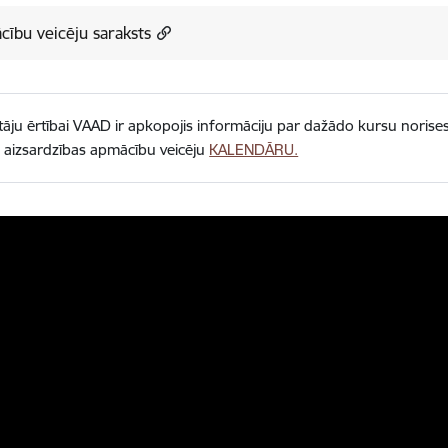
ību veicēju saraksts
tāju ērtībai VAAD ir apkopojis informāciju par dažādo kursu norises 
 aizsardzības apmācību veicēju
KALENDĀRU.