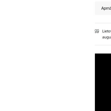
Apmāc
Lieto
augu