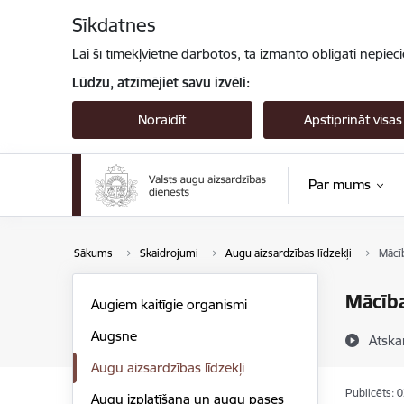
Pāriet uz lapas saturu
Sīkdatnes
Lai šī tīmekļvietne darbotos, tā izmanto obligāti nepiec
Lūdzu, atzīmējiet savu izvēli:
Noraidīt
Apstiprināt visas
Par mums
Sākums
Skaidrojumi
Augu aizsardzības līdzekļi
Mācīb
Mācība
Augiem kaitīgie organismi
Augsne
Atska
Augu aizsardzības līdzekļi
Publicēts: 
Augu izplatīšana un augu pases