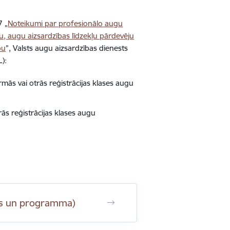
7 „
Noteikumi par profesionālo augu
ru, augu aizsardzības līdzekļu pārdevēju
bu
”, Valsts augu aizsardzības dienests
):
rmās vai otrās reģistrācijas klases augu
ās reģistrācijas klases augu
sts un programma)