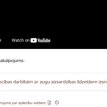
akalpojums:
iecības darbībām ar augu aizsardzības līdzekļiem izs
dēt:
rojums par apliecību veidiem