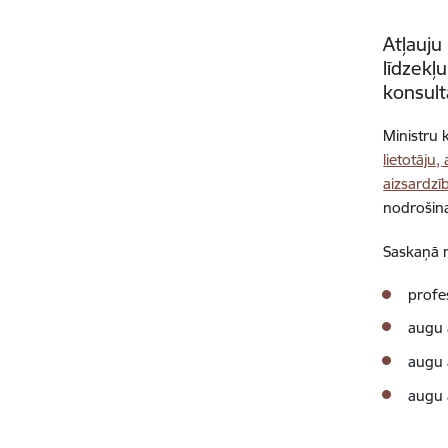
Atļauju
līdzekļ
konsult
Ministru 
lietotāju
aizsardzī
nodrošina
Saskaņā n
profe
augu 
augu 
augu 