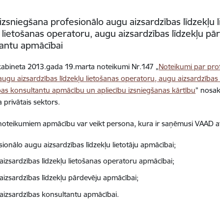
 izsniegšana profesionālo augu aizsardzības līdzekļu l
u lietošanas operatoru, augu aizsardzības līdzekļu p
antu apmācībai
kabineta 2013.gada 19.marta noteikumi Nr.147 „
Noteikumi par prof
, augu aizsardzības līdzekļu lietošanas operatoru, augu aizsardzība
bas konsultantu apmācību un apliecību izsniegšanas kārtību
” nosak
 privātais sektors.
oteikumiem apmācību var veikt persona, kura ir saņēmusi VAAD at
sionālo augu aizsardzības līdzekļu lietotāju apmācībai;
aizsardzības līdzekļu lietošanas operatoru apmācībai;
aizsardzības līdzekļu pārdevēju apmācībai;
aizsardzības konsultantu apmācībai.