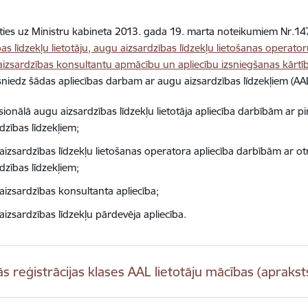
ies uz Ministru kabineta 2013. gada 19. marta noteikumiem Nr.14
bas līdzekļu lietotāju, augu aizsardzības līdzekļu lietošanas operato
izsardzības konsultantu apmācību un apliecību izsniegšanas kārtī
sniedz šādas apliecības darbam ar augu aizsardzības līdzekļiem (AAL
ionālā augu aizsardzības līdzekļu lietotāja apliecība darbībām ar pi
dzības līdzekļiem;
aizsardzības līdzekļu lietošanas operatora apliecība darbībām ar otr
dzības līdzekļiem;
aizsardzības konsultanta apliecība;
izsardzības līdzekļu pārdevēja apliecība.
ās reģistrācijas klases AAL lietotāju mācības (aprak