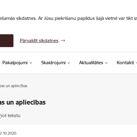
iešamās sīkdatnes. Ar Jūsu piekrišanu papildus šajā vietnē var tikt i
Pārvaldīt sīkdatnes
Pakalpojumi
Skaidrojumi
Aktualitātes
Kontakti
as un apliecības
s un apliecības
ņot tekstu
02.10.2020.