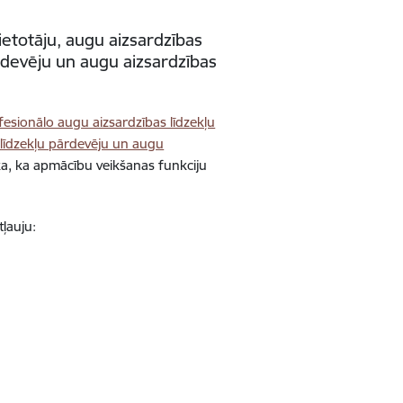
ietotāju, augu aizsardzības
ārdevēju un augu aizsardzības
esionālo augu aizsardzības līdzekļu
s līdzekļu pārdevēju un augu
a, ka apmācību veikšanas funkciju
ļauju: