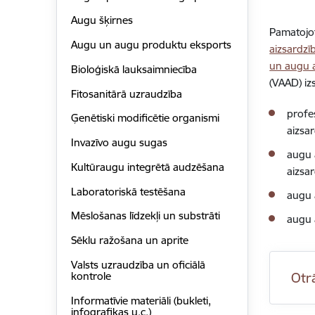
Augu šķirnes
Pamatojot
Augu un augu produktu eksports
aizsardzī
un augu a
Bioloģiskā lauksaimniecība
(VAAD) iz
Fitosanitārā uzraudzība
profes
Ģenētiski modificētie organismi
aizsar
Invazīvo augu sugas
augu 
Kultūraugu integrētā audzēšana
aizsar
Laboratoriskā testēšana
augu 
Mēslošanas līdzekļi un substrāti
augu a
Sēklu ražošana un aprite
Valsts uzraudzība un oficiālā
kontrole
Otr
Informatīvie materiāli (bukleti,
infografikas u.c.)