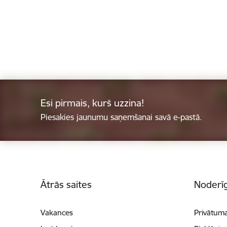
Esi pirmais, kurš uzzina!
Piesakies jaunumu saņemšanai savā e-pastā.
Kājene
Ātrās saites
Noderīg
Vakances
Privātuma