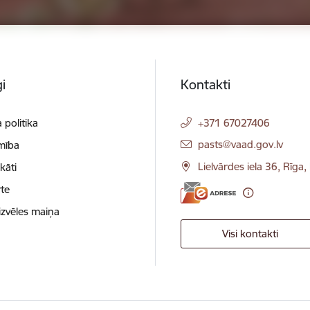
i
Kontakti
 politika
+371 67027406
E-pasts:
pasts@vaad.gov.lv
mība
Lielvārdes iela 36, Rīga
ikāti
te
izvēles maiņa
Visi kontakti