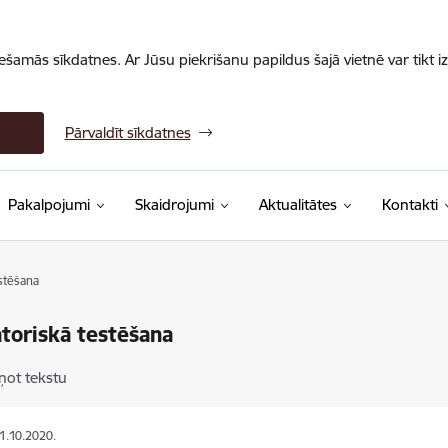
iešamās sīkdatnes. Ar Jūsu piekrišanu papildus šajā vietnē var tikt i
Pārvaldīt sīkdatnes
Pakalpojumi
Skaidrojumi
Aktualitātes
Kontakti
stēšana
toriskā testēšana
ņot tekstu
01.10.2020.