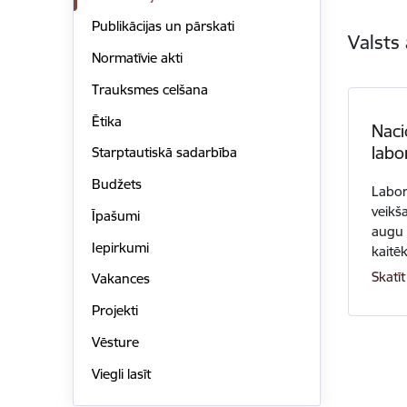
Publikācijas un pārskati
Valsts 
Normatīvie akti
Trauksmes celšana
Ētika
Naci
labo
Starptautiskā sadarbība
Budžets
Labor
veikš
Īpašumi
augu 
Iepirkumi
kaitē
Skatīt
Vakances
Projekti
Vēsture
Viegli lasīt