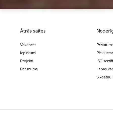
Kājene
Ātrās saites
Noderīg
Vakances
Privātuma
Iepirkumi
Piekļūsta
Projekti
ISO sertif
Par mums
Lapas kar
Sīkdatņu 