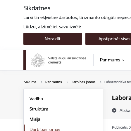
Pāriet uz lapas saturu
Sīkdatnes
Lai šī tīmekļvietne darbotos, tā izmanto obligāti nepiec
Lūdzu, atzīmējiet savu izvēli:
Noraidīt
Apstiprināt visas
Par mums
Sākums
Par mums
Darbības jomas
Laboratoriskā te
Labora
Vadība
Struktūra
Atska
Misija
Publicēts: 
Darbības jomas