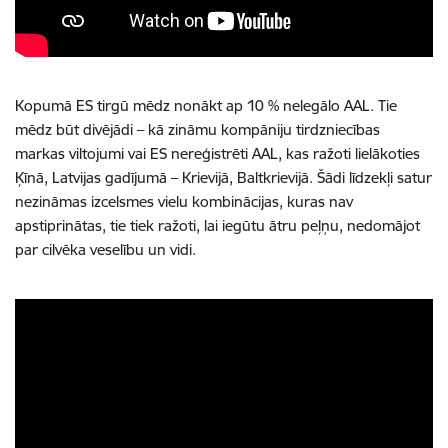
Kopumā ES tirgū mēdz nonākt ap 10 % nelegālo AAL. Tie
mēdz būt divējādi – kā zināmu kompāniju tirdzniecības
markas viltojumi vai ES nereģistrēti AAL, kas ražoti lielākoties
Ķīnā, Latvijas gadījumā – Krievijā, Baltkrievijā. Šādi līdzekļi satur
nezināmas izcelsmes vielu kombinācijas, kuras nav
apstiprinātas, tie tiek ražoti, lai iegūtu ātru peļņu, nedomājot
par cilvēka veselību un vidi.