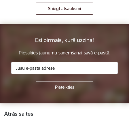
Sniegt atsauksmi
Esi pirmais, kurš uzzina!
Piesakies jaunumu saņemšanai savā e-pastā.
Kājene
Ātrās saites