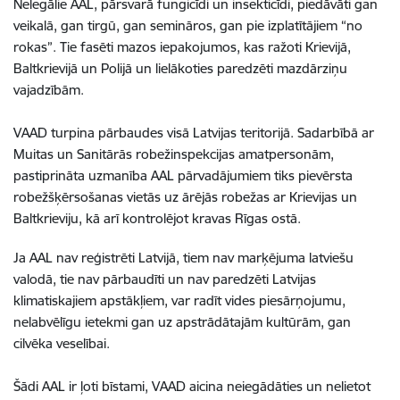
Nelegālie AAL, pārsvarā fungicīdi un insekticīdi, piedāvāti gan
veikalā, gan tirgū, gan semināros, gan pie izplatītājiem “no
rokas”. Tie fasēti mazos iepakojumos, kas ražoti Krievijā,
Baltkrievijā un Polijā un lielākoties paredzēti mazdārziņu
vajadzībām.
VAAD turpina pārbaudes visā Latvijas teritorijā. Sadarbībā ar
Muitas un Sanitārās robežinspekcijas amatpersonām,
pastiprināta uzmanība AAL pārvadājumiem tiks pievērsta
robežšķērsošanas vietās uz ārējās robežas ar Krievijas un
Baltkrieviju, kā arī kontrolējot kravas Rīgas ostā.
Ja AAL nav reģistrēti Latvijā, tiem nav marķējuma latviešu
valodā, tie nav pārbaudīti un nav paredzēti Latvijas
klimatiskajiem apstākļiem, var radīt vides piesārņojumu,
nelabvēlīgu ietekmi gan uz apstrādātajām kultūrām, gan
cilvēka veselībai.
Šādi AAL ir ļoti bīstami, VAAD aicina neiegādāties un nelietot