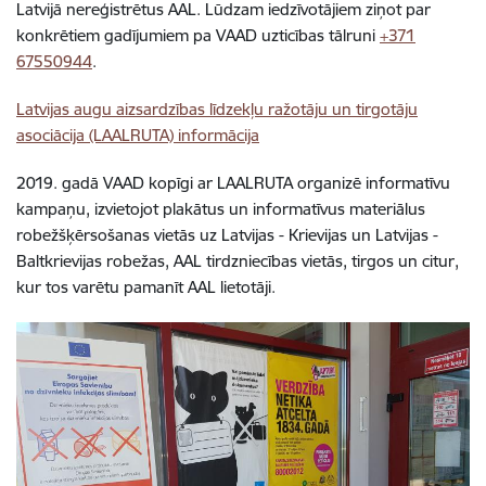
Latvijā nereģistrētus AAL. Lūdzam iedzīvotājiem ziņot par
konkrētiem gadījumiem pa VAAD uzticības tālruni
+371
67550944
.
Latvijas augu aizsardzības līdzekļu ražotāju un tirgotāju
asociācija (LAALRUTA) informācija
2019. gadā VAAD kopīgi ar LAALRUTA organizē informatīvu
kampaņu, izvietojot plakātus un informatīvus materiālus
robežšķērsošanas vietās uz Latvijas - Krievijas un Latvijas -
Baltkrievijas robežas, AAL tirdzniecības vietās, tirgos un citur,
kur tos varētu pamanīt AAL lietotāji.