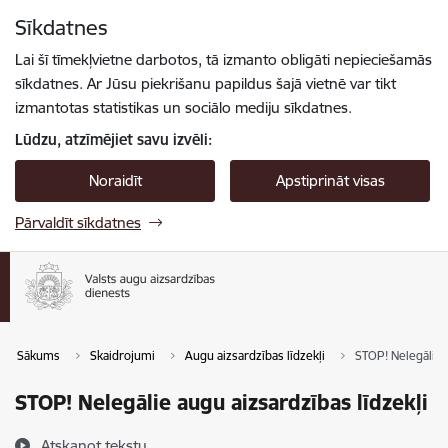
Pāriet uz lapas saturu
Sīkdatnes
Spied
lai meklētu
Enter
Lai šī tīmekļvietne darbotos, tā izmanto obligāti nepieciešamās
sīkdatnes. Ar Jūsu piekrišanu papildus šajā vietnē var tikt
izmantotas statistikas un sociālo mediju sīkdatnes.
Lūdzu, atzīmējiet savu izvēli:
Noraidīt
Apstiprināt visas
Pārvaldīt sīkdatnes
Sākums
Skaidrojumi
Augu aizsardzības līdzekļi
STOP! Nelegālie a
STOP! Nelegālie augu aizsardzības līdzekļi
Atskaņot tekstu