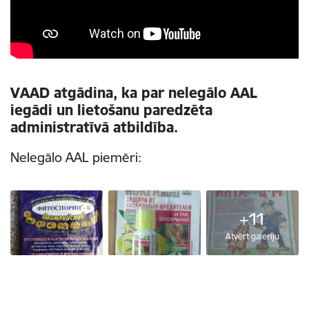
VAAD atgādina, ka par nelegālo AAL
iegādi un lietošanu paredzēta
administratīvā atbildība.
Nelegālo AAL piemēri:
+11
Atvērt galeriju