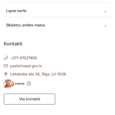
Lapas karte
Sīkdatņu izvēles maiņa
Kontakti
+371 67027406
E-pasts:
pasts@vaad.gov.lv
Lielvārdes iela 36, Rīga, LV-1006
Visi kontakti