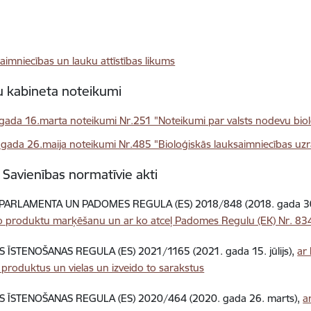
aimniecības un lauku attīstības likums
u kabineta noteikumi
gada 16.marta noteikumi Nr.251 "Noteikumi par valsts nodevu biol
gada 26.maija noteikumi Nr.485 "Bioloģiskās lauksaimniecības uzr
 Savienības normatīvie akti
PARLAMENTA UN PADOMES REGULA (ES) 2018/848 (2018. gada 30
ko produktu marķēšanu un ar ko atceļ Padomes Regulu (EK) Nr. 8
S ĪSTENOŠANAS REGULA (ES) 2021/1165 (2021. gada 15. jūlijs),
ar
 produktus un vielas un izveido to sarakstus
S ĪSTENOŠANAS REGULA (ES) 2020/464 (2020. gada 26. marts),
a