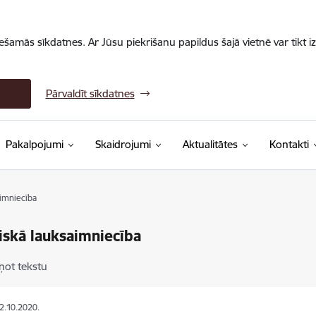
iešamās sīkdatnes. Ar Jūsu piekrišanu papildus šajā vietnē var tikt i
Pārvaldīt sīkdatnes
Pakalpojumi
Skaidrojumi
Aktualitātes
Kontakti
aimniecība
iskā lauksaimniecība
ņot tekstu
02.10.2020.