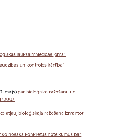
oģiskās lauksaimniecības jomā"
audzības un kontroles kārtība"
. maijs)
par bioloģisko ražošanu un
34/2007
 ko atļauj bioloģiskajā ražošanā izmantot
r ko nosaka konkrētus noteikumus par