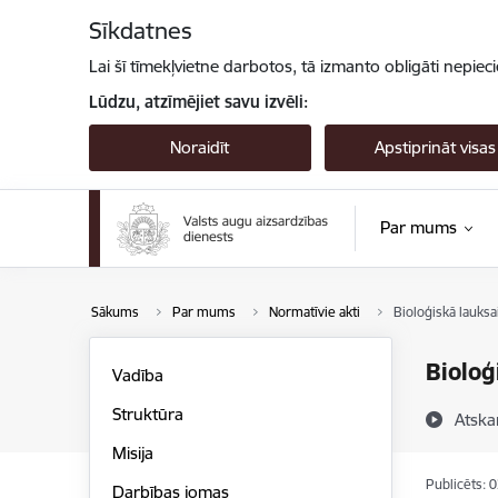
Pāriet uz lapas saturu
Sīkdatnes
Lai šī tīmekļvietne darbotos, tā izmanto obligāti nepiec
Lūdzu, atzīmējiet savu izvēli:
Noraidīt
Apstiprināt visas
Par mums
Sākums
Par mums
Normatīvie akti
Bioloģiskā lauks
Bioloģ
Vadība
Struktūra
Atska
Misija
Publicēts: 
Darbības jomas