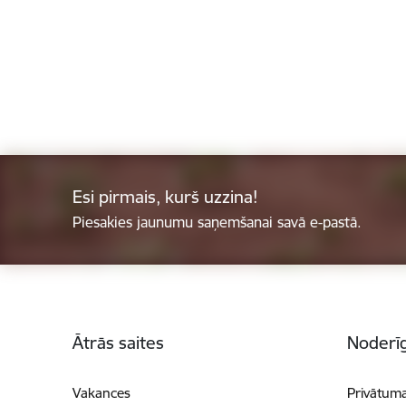
Esi pirmais, kurš uzzina!
Piesakies jaunumu saņemšanai savā e-pastā.
Kājene
Ātrās saites
Noderīg
Vakances
Privātuma