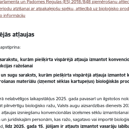
arlamenta un Padomes Regulas (ES) 2018/848 piemērošanu attiecī
eriodu atzīšanai ar atpakaļejošu spēku, attiecībā uz bioloģisko pr
o informāciju
ējās atļaujas
apstiprina:
sarakstu, kurām piešķirta vispārējā atļauja izmantot konvencio
kcijas ražošanai
 un sugu saraksts, kurām piešķirta vispārējā atļauja izmantot 
rošanas materiālu (izņemot sēklas kartupeļus) bioloģiskās prod
ā nelabvēlīgos laikapstākļus 2025. gada pavasarī un ilgstošos nokri
t pilnvērtīgu bioloģisko ražu, Valsts augu aizsardzības dienests 20
s atļaujas izsniegšanu konvencionālas izcelsmes sēklu izmantošanai 
m un juridiskajām personām, kas ražo, sagatavo vai importē bioloģi
od,
līdz 2025. gada 15. jūlijam ir atļauts izmantot vasarāju labī