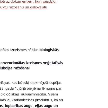
bā uz dokumentiem, kuri vajadzīgi
oduktu ražošanu un dalībvalstu
nālas izcelsmes sēklas bioloģiskās
konvencionālas izcelsmes veģetatīvās
ukcijas ražošanai
šņus, kas būtiski ietekmējuši iespējas
25. gada 1. jūlijā pieņēma
lēmumu par
bioloģiskajā lauksaimniecībā.
Visām
skās lauksaimniecības produktus, kā arī
bas, lopbarības augu, eļļas augu un