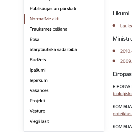
Publikācijas un pārskati
Likumi
Normatīvie akti
Lauks
Trauksmes celšana
Ministr
Ētika
Starptautiskā sadarbība
2010.
Budžets
2009.
Īpašumi
Eiropas
Iepirkumi
EIROPAS 
Vakances
bioloģis
Projekti
KOMISIJA
Vēsture
noteiktus
Viegli lasīt
KOMISIJA