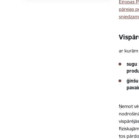
Eiropas P
pārejas p
sniedzam
Vispār
ar kurām 
sugu 
produ
ģinšu
pavai
Ņemot vēr
nodrošinā
vispārējā
fiziskajā
tos pārd