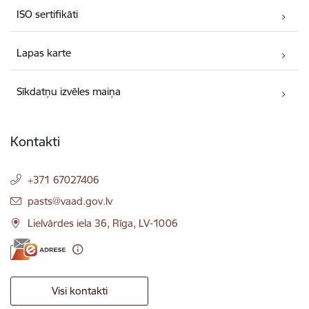
ISO sertifikāti
Lapas karte
Sīkdatņu izvēles maiņa
Kontakti
+371 67027406
E-pasts:
pasts@vaad.gov.lv
Lielvārdes iela 36, Rīga, LV-1006
Visi kontakti