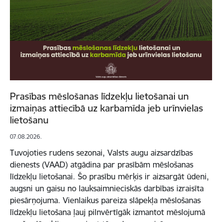
Prasības mēslošanas līdzekļu lietošanai un
izmaiņas attiecībā uz karbamīda jeb urīnvielas
lietošanu
07.08.2026.
Tuvojoties rudens sezonai, Valsts augu aizsardzības
dienests (VAAD) atgādina par prasībām mēslošanas
līdzekļu lietošanai. Šo prasību mērķis ir aizsargāt ūdeni,
augsni un gaisu no lauksaimnieciskās darbības izraisīta
piesārņojuma. Vienlaikus pareiza slāpekļa mēslošanas
līdzekļu lietošana ļauj pilnvērtīgāk izmantot mēslojumā