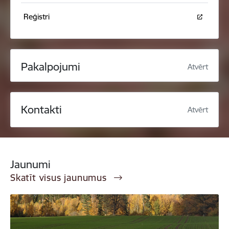
Reģistri
Pakalpojumi
Atvērt
Kontakti
Atvērt
Jaunumi
Skatīt visus jaunumus