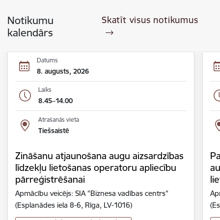
Notikumu
Skatīt visus notikumus
kalendārs
Datums
8. augusts, 2026
Laiks
8.45–14.00
Atrašanās vieta
Tiešsaistē
Zināšanu atjaunošana augu aizsardzības
Pa
līdzekļu lietošanas operatoru apliecību
au
pārreģistrēšanai
li
Apmācību veicējs: SIA "Biznesa vadības centrs"
Ap
(Esplanādes iela 8-6, Rīga, LV-1016)
(Es