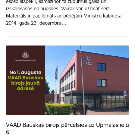
esošo slāpekli, samazinot tā zudumus gaisā un
izskalošanos no augsnes. Vairāk var uzzināt šeit:
Materiāls ir papildināts ar pēdējām Ministru kabineta
2014. gada 23. decembra…
VAAD Bauskas birojs pārcelsies uz Upmalas ielu
6