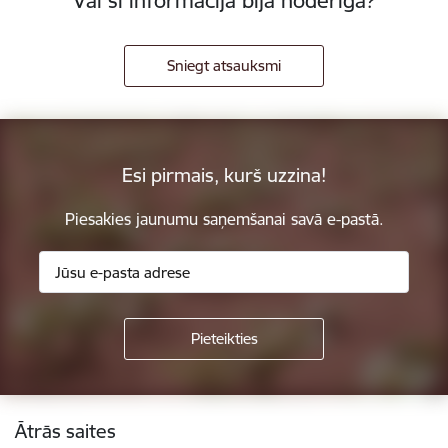
Vai šī informācija bija noderīga?
Sniegt atsauksmi
Esi pirmais, kurš uzzina!
Piesakies jaunumu saņemšanai savā e-pastā.
Kājene
Ātrās saites