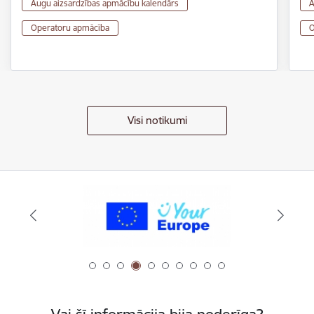
Augu aizsardzības apmācību kalendārs
A
Operatoru apmācība
O
Visi notikumi