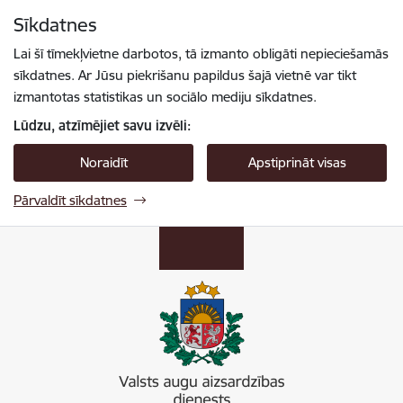
Pāriet uz lapas saturu
Sīkdatnes
Spied
lai meklētu
Enter
Lai šī tīmekļvietne darbotos, tā izmanto obligāti nepieciešamās
sīkdatnes. Ar Jūsu piekrišanu papildus šajā vietnē var tikt
izmantotas statistikas un sociālo mediju sīkdatnes.
Lūdzu, atzīmējiet savu izvēli:
Noraidīt
Apstiprināt visas
Pārvaldīt sīkdatnes
Valsts augu aizsardzības dienests