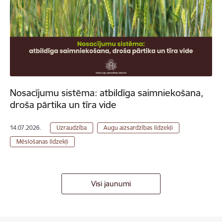
Nosacījumu sistēma: atbildīga saimniekošana,
droša pārtika un tīra vide
14.07.2026.
Uzraudzība
Augu aizsardzības līdzekļi
Mēslošanas līdzekļi
Visi jaunumi