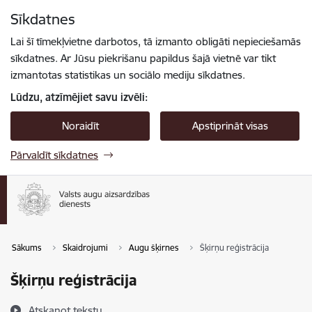
Pāriet uz lapas saturu
Sīkdatnes
Spied
lai meklētu
Enter
Lai šī tīmekļvietne darbotos, tā izmanto obligāti nepieciešamās
sīkdatnes. Ar Jūsu piekrišanu papildus šajā vietnē var tikt
izmantotas statistikas un sociālo mediju sīkdatnes.
Lūdzu, atzīmējiet savu izvēli:
Noraidīt
Apstiprināt visas
Pārvaldīt sīkdatnes
Sākums
Skaidrojumi
Augu šķirnes
Šķirņu reģistrācija
Šķirņu reģistrācija
Atskaņot tekstu