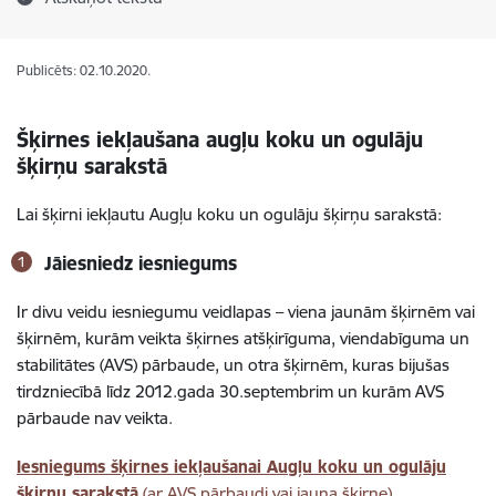
Publicēts: 02.10.2020.
Šķirnes iekļaušana augļu koku un ogulāju
šķirņu sarakstā
Lai šķirni iekļautu Augļu koku un ogulāju šķirņu sarakstā:
Jāiesniedz iesniegums
Ir divu veidu iesniegumu veidlapas – viena jaunām šķirnēm vai
šķirnēm, kurām veikta šķirnes atšķirīguma, viendabīguma un
stabilitātes (AVS) pārbaude, un otra šķirnēm, kuras bijušas
tirdzniecībā līdz 2012.gada 30.septembrim un kurām AVS
pārbaude nav veikta.
Iesniegums šķirnes iekļaušanai Augļu koku un ogulāju
šķirņu sarakstā
(ar AVS pārbaudi vai jauna šķirne)