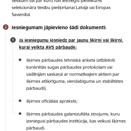
tiesībām vai par kuru nav iesniegts pieteikums
selekcionāra tiesību piešķiršanai Latvijā vai Eiropas
Savienībā
Iesniegumam jāpievieno šādi dokumenti:
Ja iesniegumu iesniedz par jaunu šķirni vai šķirni,
kurai veikta AVS pārbaude:
šķirnes pārbaudes tehniskā anketa (atbilstoši
konkrētās sugas pārbaudes protokolam vai
vadlīnijām saskaņā ar normatīvajiem aktiem par
šķirnes atšķirīguma, viendabīguma un stabilitātes
pārbaudi);
šķirnes oficiālais apraksts;
šķirnes pārbaudes galarezultāta ziņojums, kuru
izsniegusi pārbaudes institūcija, kas veikusi šķirnes
pārbaudi.