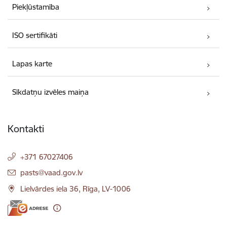
Piekļūstamība
ISO sertifikāti
Lapas karte
Sīkdatņu izvēles maiņa
Kontakti
+371 67027406
E-pasts:
pasts@vaad.gov.lv
Lielvārdes iela 36, Rīga, LV-1006