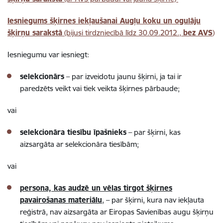
Iesniegums šķirnes iekļaušanai Augļu koku un ogulāju
šķirņu sarakstā
(bijusi tirdzniecībā līdz 30.09.2012.,
bez AVS
)
Iesniegumu var iesniegt:
selekcionārs
– par izveidotu jaunu šķirni, ja tai ir
paredzēts veikt vai tiek veikta šķirnes pārbaude;
vai
selekcionāra tiesību īpašnieks
– par šķirni, kas
aizsargāta ar selekcionāra tiesībām;
vai
persona, kas audzē un vēlas tirgot šķirnes
pavairošanas materiālu
, – par šķirni, kura nav iekļauta
reģistrā, nav aizsargāta ar Eiropas Savienības augu šķirņu