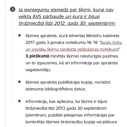
Ja iesniegumu iesniedz par šķirni, kurai nav
veikta AVS pārbaude
un kura ir bijusi
tirdzniecībā līdz 2012. gada 30. septembrim:
šķirnes apraksts, kurā ietvertas Ministru kabineta
2017.gada 3.janvāra noteikumu Nr.16 “
Augļu koku
un ogulāju šķirņu saraksta veidošanas noteikumi
”
3.pielikumā
minētās šķirnei raksturīgās pazīmes
un to izpausmes, kā arī informācija par apraksta
sagatavotāju;
šķirnes apraksta publikācijas kopija, norādot
izdevuma bibliogrāfiskos datus;
informācija, kas apliecina, ka šķirne ir bijusi
tirdzniecībā līdz 2012.gada 30.septembrim
(piemēram, publiski pieejamas informācijas par
konkrētās šķirnes tirdzniecību kopija vai jebkura