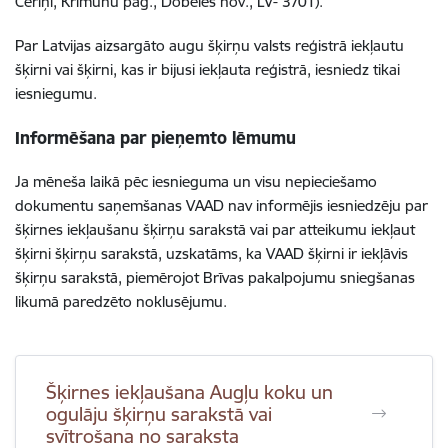
Ceriņi, Krimūnu pag., Dobeles nov., LV- 3701).
Par Latvijas aizsargāto augu šķirņu valsts reģistrā iekļautu
šķirni vai šķirni, kas ir bijusi iekļauta reģistrā, iesniedz tikai
iesniegumu.
Informēšana par pieņemto lēmumu
Ja mēneša laikā pēc iesnieguma un visu nepieciešamo
dokumentu saņemšanas VAAD nav informējis iesniedzēju par
šķirnes iekļaušanu šķirņu sarakstā vai par atteikumu iekļaut
šķirni šķirņu sarakstā, uzskatāms, ka VAAD šķirni ir iekļāvis
šķirņu sarakstā, piemērojot Brīvas pakalpojumu sniegšanas
likumā paredzēto noklusējumu.
Šķirnes iekļaušana Augļu koku un
ogulāju šķirņu sarakstā vai
svītrošana no saraksta