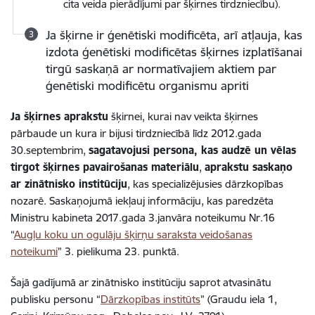
cita veida pierādījumi par šķirnes tirdzniecību).
Ja šķirne ir ģenētiski modificēta, arī atļauja, kas
izdota ģenētiski modificētas šķirnes izplatīšanai
tirgū saskaņā ar normatīvajiem aktiem par
ģenētiski modificētu organismu apriti
Ja šķirnes aprakstu
šķirnei, kurai nav veikta šķirnes
pārbaude un kura ir bijusi tirdzniecībā līdz 2012.gada
30.septembrim,
sagatavojusi persona, kas audzē un vēlas
tirgot šķirnes pavairošanas materiālu
,
aprakstu saskaņo
ar zinātnisko institūciju
, kas specializējusies dārzkopības
nozarē. Saskaņojumā iekļauj informāciju, kas paredzēta
Ministru kabineta 2017.gada 3.janvāra noteikumu Nr.16
“
Augļu koku un ogulāju šķirņu saraksta veidošanas
noteikumi
” 3. pielikuma 23. punktā.
Šajā gadījumā ar zinātnisko institūciju saprot
atvasinātu
publisku personu “
Dārzkopības institūts
”
(Graudu iela 1,