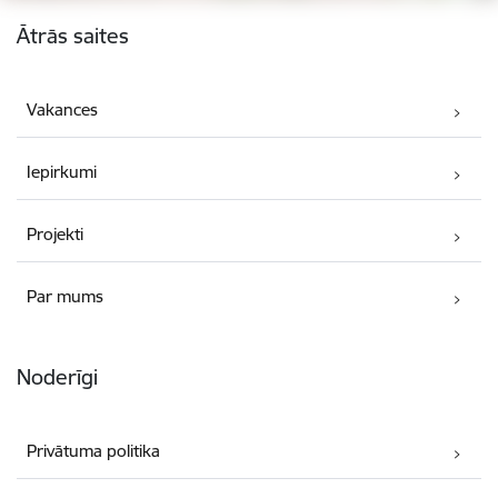
Kājene
Ātrās saites
Vakances
Iepirkumi
Projekti
Par mums
Noderīgi
Privātuma politika