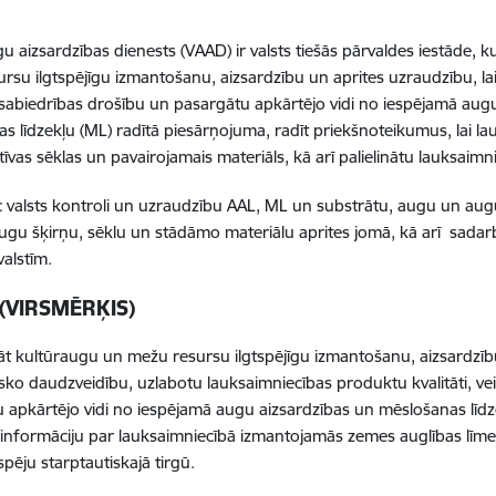
gu aizsardzības dienests (VAAD) ir valsts tiešās pārvaldes iestāde, 
rsu ilgtspējīgu izmantošanu, aizsardzību un aprites uzraudzību, la
 sabiedrības drošību un pasargātu apkārtējo vidi no iespējamā augu
s līdzekļu (ML) radītā piesārņojuma, radīt priekšnoteikumus, lai l
atīvas sēklas un pavairojamais materiāls, kā arī palielinātu lauksaim
 valsts kontroli un uzraudzību AAL, ML un substrātu, augu un au
augu šķirņu, sēklu un stādāmo materiālu aprites jomā, kā arī sadar
valstīm.
 (VIRSMĒRĶIS)
t kultūraugu un mežu resursu ilgtspējīgu izmantošanu, aizsardzību
isko daudzveidību, uzlabotu lauksaimniecības produktu kvalitāti, ve
 apkārtējo vidi no iespējamā augu aizsardzības un mēslošanas līdze
 informāciju par lauksaimniecībā izmantojamās zemes auglības līmen
pēju starptautiskajā tirgū.