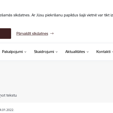
iešamās sīkdatnes. Ar Jūsu piekrišanu papildus šajā vietnē var tikt i
Pārvaldīt sīkdatnes
Pakalpojumi
Skaidrojumi
Aktualitātes
Kontakti
ņot tekstu
14.01.2022.