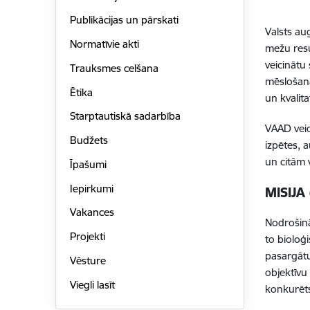
Publikācijas un pārskati
Valsts au
Normatīvie akti
mežu resu
veicinātu
Trauksmes celšana
mēslošana
Ētika
un kvalit
Starptautiskā sadarbība
VAAD veic
Budžets
izpētes, 
un citām 
Īpašumi
Iepirkumi
MISIJA
Vakances
Nodrošinā
Projekti
to bioloģ
pasargātu
Vēsture
objektīvu
Viegli lasīt
konkurēts