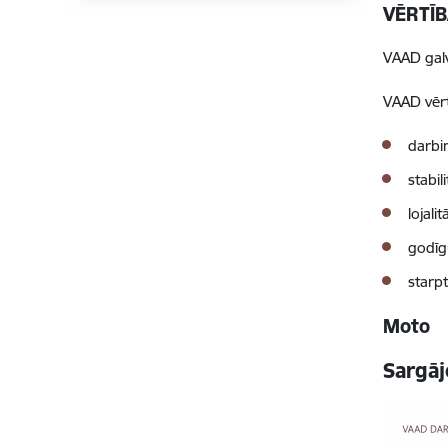
VĒRTĪ
VAAD galv
VAAD vērt
darbin
stabil
lojalit
godīg
starp
Moto
Sargāj