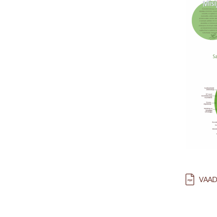
Lejupielā
VAAD 