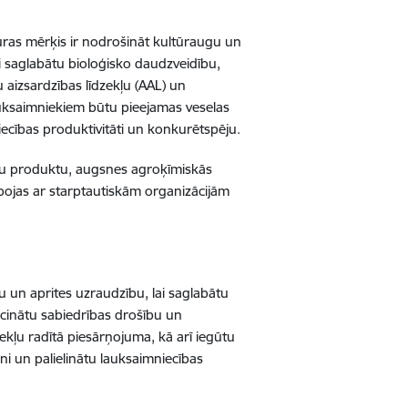
kuras mērķis ir nodrošināt kultūraugu un
i saglabātu bioloģisko daudzveidību,
 aizsardzības līdzekļu (AAL) un
auksaimniekiem būtu pieejamas veselas
niecības produktivitāti un konkurētspēju.
gu produktu, augsnes agroķīmiskās
bojas ar starptautiskām organizācijām
 un aprites uzraudzību, lai saglabātu
icinātu sabiedrības drošību un
kļu radītā piesārņojuma, kā arī iegūtu
i un palielinātu lauksaimniecības