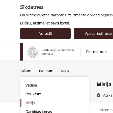
Pāriet uz lapas saturu
Sīkdatnes
Lai šī tīmekļvietne darbotos, tā izmanto obligāti nepiec
Lūdzu, atzīmējiet savu izvēli:
Noraidīt
Apstiprināt visas
Par mums
Sākums
Par mums
Misija
Misija
Vadība
Struktūra
Atska
Misija
Publicēts: 
Darbības jomas