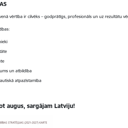
BAS
enā vērtība ir
cilvēks – godprātīgs, profesionāls un uz rezultātu vē
ības:
ieki
itāte
āte
ums un atbildība
tautiskā atpazīstamība
ot augus, sargājam Latviju!